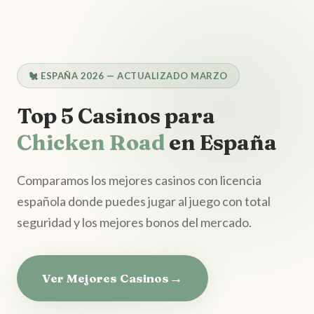
🐔 ESPAÑA 2026 — ACTUALIZADO MARZO
Top 5 Casinos para
Chicken Road
en España
Comparamos los mejores casinos con licencia
española donde puedes jugar al juego con total
seguridad y los mejores bonos del mercado.
→
Ver Mejores Casinos