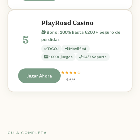
PlayRoad Casino
🎁 Bono: 100% hasta €200 + Seguro de
5
pérdidas
✅ DGOJ
📲 Móvil first
🎰 1000+ juegos
🌙 24/7 Soporte
★★★★☆
Jugar Ahora
4.5/5
GUÍA COMPLETA