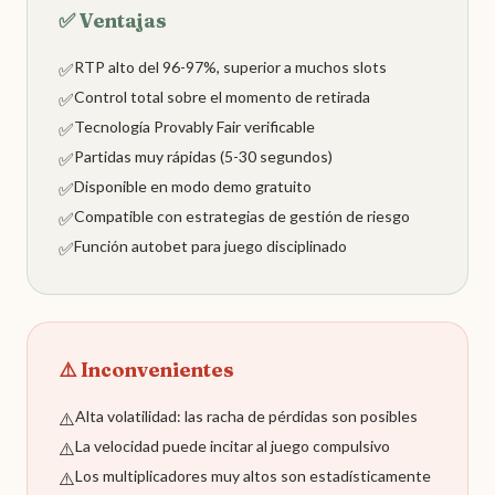
✅ Ventajas
RTP alto del 96-97%, superior a muchos slots
✅
Control total sobre el momento de retirada
✅
Tecnología Provably Fair verificable
✅
Partidas muy rápidas (5-30 segundos)
✅
Disponible en modo demo gratuito
✅
Compatible con estrategias de gestión de riesgo
✅
Función autobet para juego disciplinado
✅
⚠️ Inconvenientes
Alta volatilidad: las racha de pérdidas son posibles
⚠️
La velocidad puede incitar al juego compulsivo
⚠️
Los multiplicadores muy altos son estadísticamente
⚠️