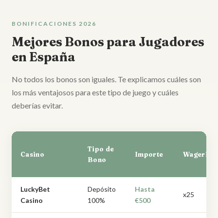
BONIFICACIONES 2026
Mejores Bonos para Jugadores
en España
No todos los bonos son iguales. Te explicamos cuáles son
los más ventajosos para este tipo de juego y cuáles
deberías evitar.
Tipo de
Casino
Importe
Wagering
Bono
LuckyBet
Depósito
Hasta
x25
Casino
100%
€500