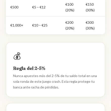
€100
€150
€500
€5 – €12
(20%)
(30%)
€200
€300
€1.000+
€10 – €25
(20%)
(30%)
💰
Regla del 2-5%
Nunca apuestes más del 2-5% de tu saldo total en una
sola ronda de este juego crash. Esta regla protege tu
banca ante racha de pérdidas.