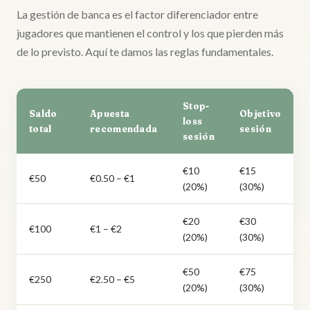
La gestión de banca es el factor diferenciador entre
jugadores que mantienen el control y los que pierden más
de lo previsto. Aquí te damos las reglas fundamentales.
Stop-
Saldo
Apuesta
Objetivo
loss
total
recomendada
sesión
sesión
€10
€15
€50
€0.50 – €1
(20%)
(30%)
€20
€30
€100
€1 – €2
(20%)
(30%)
€50
€75
€250
€2.50 – €5
(20%)
(30%)