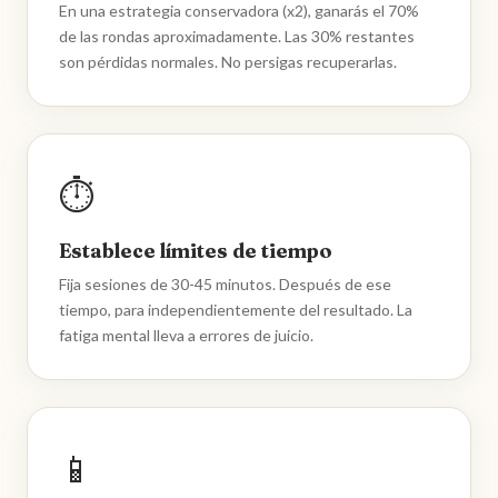
En una estrategia conservadora (x2), ganarás el 70%
de las rondas aproximadamente. Las 30% restantes
son pérdidas normales. No persigas recuperarlas.
⏱️
Establece límites de tiempo
Fija sesiones de 30-45 minutos. Después de ese
tiempo, para independientemente del resultado. La
fatiga mental lleva a errores de juicio.
📱