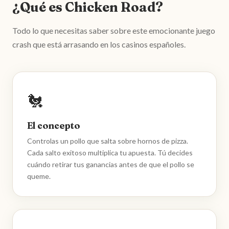
¿Qué es Chicken Road?
Todo lo que necesitas saber sobre este emocionante juego
crash que está arrasando en los casinos españoles.
🐔
El concepto
Controlas un pollo que salta sobre hornos de pizza.
Cada salto exitoso multiplica tu apuesta. Tú decides
cuándo retirar tus ganancias antes de que el pollo se
queme.