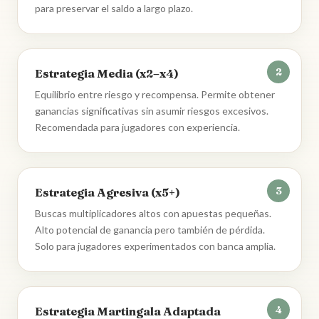
para preservar el saldo a largo plazo.
2
Estrategia Media (x2–x4)
Equilibrio entre riesgo y recompensa. Permite obtener
ganancias significativas sin asumir riesgos excesivos.
Recomendada para jugadores con experiencia.
3
Estrategia Agresiva (x5+)
Buscas multiplicadores altos con apuestas pequeñas.
Alto potencial de ganancia pero también de pérdida.
Solo para jugadores experimentados con banca amplia.
4
Estrategia Martingala Adaptada