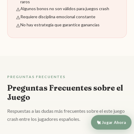
raros
Algunos bonos no son válidos para juegos crash
⚠️
Requiere disciplina emocional constante
⚠️
No hay estrategia que garantice ganancias
⚠️
PREGUNTAS FRECUENTES
Preguntas Frecuentes sobre el
Juego
Respuestas a las dudas más frecuentes sobre el este juego
crash entre los jugadores españoles.
🐔 Jugar Ahora