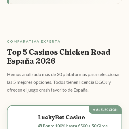
COMPARATIVA EXPERTA
Top 5 Casinos Chicken Road
España 2026
Hemos analizado más de 30 plataformas para seleccionar
las 5 mejores opciones. Todos tienen licencia DGOJ y
ofrecen el juego crash favorito de España.
LuckyBet Casino
🎁 Bono: 100% hasta €500 + 50 Giros