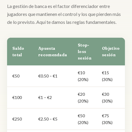
La gestión de banca es el factor diferenciador entre
jugadores que mantienen el control y los que pierden más
de lo previsto. Aquí te damos las reglas fundamentales.
Stop-
Saldo
Apuesta
Objetivo
loss
total
recomendada
sesión
sesión
€10
€15
€50
€0.50 – €1
(20%)
(30%)
€20
€30
€100
€1 – €2
(20%)
(30%)
€50
€75
€250
€2.50 – €5
(20%)
(30%)