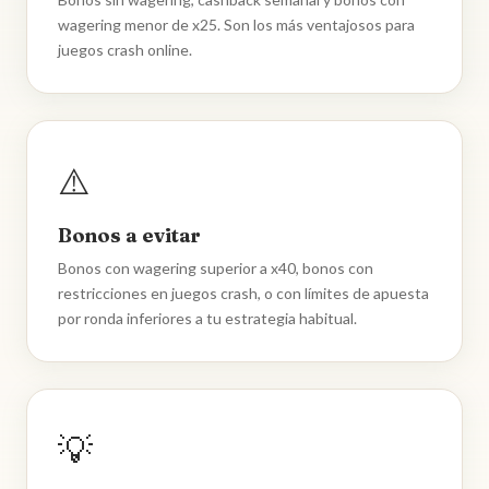
wagering menor de x25. Son los más ventajosos para
juegos crash online.
⚠️
Bonos a evitar
Bonos con wagering superior a x40, bonos con
restricciones en juegos crash, o con límites de apuesta
por ronda inferiores a tu estrategia habitual.
💡