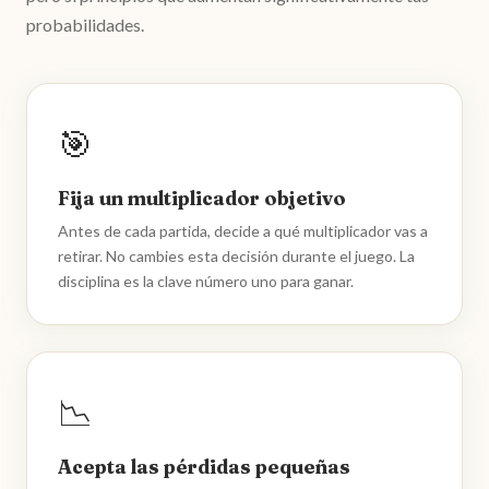
probabilidades.
🎯
Fija un multiplicador objetivo
Antes de cada partida, decide a qué multiplicador vas a
retirar. No cambies esta decisión durante el juego. La
disciplina es la clave número uno para ganar.
📉
Acepta las pérdidas pequeñas