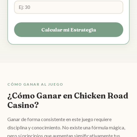
Calcular mi Estrategia
CÓMO GANAR AL JUEGO
¿Cómo Ganar en Chicken Road
Casino?
Ganar de forma consistente en este juego requiere
disciplina y conocimiento. No existe una fórmula mágica,
pero sí principios que aumentan significativamente tus