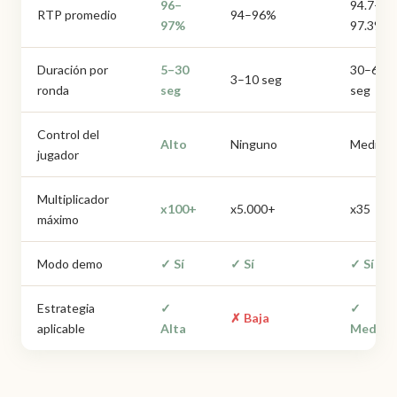
96–
94.7–
RTP promedio
94–96%
97%
97.3%
Duración por
5–30
30–60
3–10 seg
ronda
seg
seg
Control del
Alto
Ninguno
Medio
jugador
Multiplicador
x100+
x5.000+
x35
máximo
Modo demo
✓ Sí
✓ Sí
✓ Sí
Estrategia
✓
✓
✗ Baja
aplicable
Alta
Media