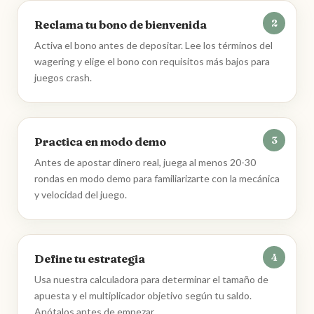
2
Reclama tu bono de bienvenida
Activa el bono antes de depositar. Lee los términos del
wagering y elige el bono con requisitos más bajos para
juegos crash.
3
Practica en modo demo
Antes de apostar dinero real, juega al menos 20-30
rondas en modo demo para familiarizarte con la mecánica
y velocidad del juego.
4
Define tu estrategia
Usa nuestra calculadora para determinar el tamaño de
apuesta y el multiplicador objetivo según tu saldo.
Anótalos antes de empezar.