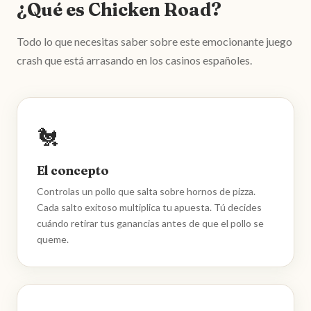
¿Qué es Chicken Road?
Todo lo que necesitas saber sobre este emocionante juego
crash que está arrasando en los casinos españoles.
🐔
El concepto
Controlas un pollo que salta sobre hornos de pizza.
Cada salto exitoso multiplica tu apuesta. Tú decides
cuándo retirar tus ganancias antes de que el pollo se
queme.