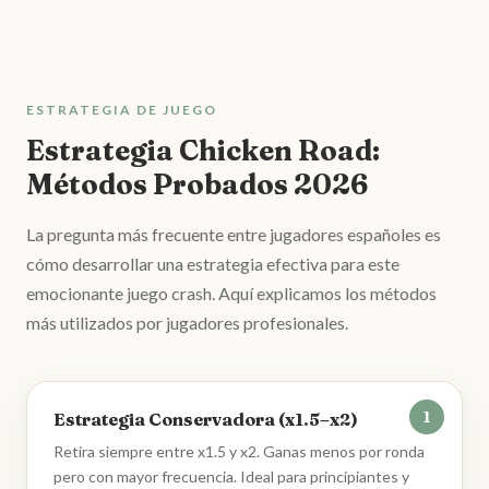
ESTRATEGIA DE JUEGO
Estrategia Chicken Road:
Métodos Probados 2026
La pregunta más frecuente entre jugadores españoles es
cómo desarrollar una estrategia efectiva para este
emocionante juego crash. Aquí explicamos los métodos
más utilizados por jugadores profesionales.
1
Estrategia Conservadora (x1.5–x2)
Retira siempre entre x1.5 y x2. Ganas menos por ronda
pero con mayor frecuencia. Ideal para principiantes y