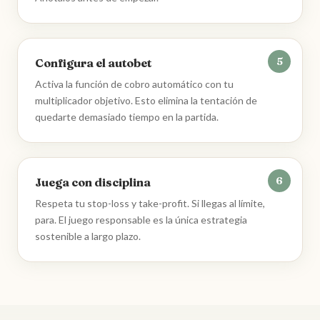
5
Configura el autobet
Activa la función de cobro automático con tu
multiplicador objetivo. Esto elimina la tentación de
quedarte demasiado tiempo en la partida.
6
Juega con disciplina
Respeta tu stop-loss y take-profit. Si llegas al límite,
para. El juego responsable es la única estrategia
sostenible a largo plazo.