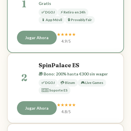
1
Gratis
✅ DGOJ
⚡ Retiro en 24h
📱 App Móvil
🔒 Provably Fair
★★★★★
Jugar Ahora
4.9/5
SpinPalace ES
🎁 Bono: 200% hasta €300 sin wager
2
✅ DGOJ
💳 Bizum
🎮 Live Games
🇪🇸 Soporte ES
★★★★★
Jugar Ahora
4.8/5