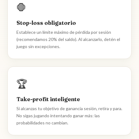
🛑
Stop-loss obligatorio
Establece un límite máximo de pérdida por sesión
(recomendamos 20% del saldo). Al alcanzarlo, detén el
juego sin excepciones.
🏆
Take-profit inteligente
Si alcanzas tu objetivo de ganancia sesión, retira y para.
No sigas jugando intentando ganar más: las
probabilidades no cambian.