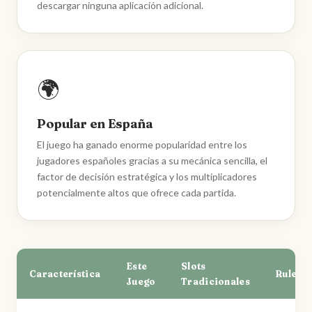
descargar ninguna aplicación adicional.
🌍
Popular en España
El juego ha ganado enorme popularidad entre los
jugadores españoles gracias a su mecánica sencilla, el
factor de decisión estratégica y los multiplicadores
potencialmente altos que ofrece cada partida.
Este
Slots
Característica
Ruleta
Juego
Tradicionales