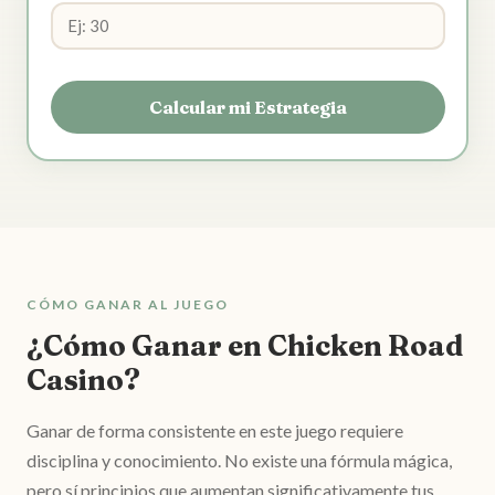
Calcular mi Estrategia
CÓMO GANAR AL JUEGO
¿Cómo Ganar en Chicken Road
Casino?
Ganar de forma consistente en este juego requiere
disciplina y conocimiento. No existe una fórmula mágica,
pero sí principios que aumentan significativamente tus