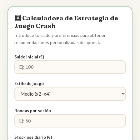
🧮 Calculadora de Estrategia de
Juego Crash
Introduce tu saldo y preferencias para obtener
recomendaciones personalizadas de apuesta.
Saldo inicial (€)
Estilo de juego
Rondas por sesión
Stop-loss diario (€)