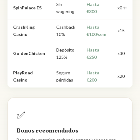
Sin
Hasta
SpinPalace ES
x0 ✨
wagering
€300
CrashKing
Cashback
Hasta
x15
Casino
10%
€100/sem
Depósito
Hasta
GoldenChicken
x30
125%
€250
PlayRoad
Seguro
Hasta
x20
Casino
pérdidas
€200
✅
Bonos recomendados
Bonos sin wagering, cashback semanal y bonos con