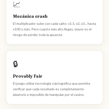
📈
Mecánica crash
El multiplicador sube con cada salto: x1.5, x2, x3... hasta
x100 o más. Pero cuanto más alto llegas, mayor es el
riesgo de perder toda la apuesta.
🔒
Provably Fair
El juego utiliza tecnología criptográfica que permite
verificar que cada resultado es completamente
aleatorio e imposible de manipular por el casino.