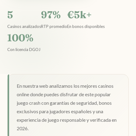
5
97%
€5k+
Casinos analizados
RTP promedio
En bonos disponibles
100%
Con licencia DGOJ
En nuestra web analizamos los mejores casinos
online donde puedes disfrutar de este popular
juego crash con garantías de seguridad, bonos
exclusivos para jugadores españoles y una
experiencia de juego responsable y verificada en
2026.