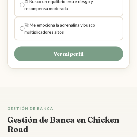
⚖️ Busco un equilibrio entre riesgo y
recompensa moderada
🚀 Me emociona la adrenalina y busco
multiplicadores altos
Ver mi perfil
GESTIÓN DE BANCA
Gestión de Banca en Chicken
Road