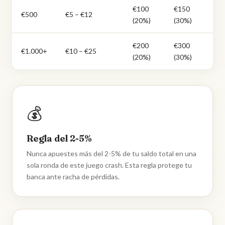
€100
€150
€500
€5 – €12
(20%)
(30%)
€200
€300
€1.000+
€10 – €25
(20%)
(30%)
💰
Regla del 2-5%
Nunca apuestes más del 2-5% de tu saldo total en una
sola ronda de este juego crash. Esta regla protege tu
banca ante racha de pérdidas.