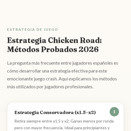
ESTRATEGIA DE JUEGO
Estrategia Chicken Road:
Métodos Probados 2026
La pregunta más frecuente entre jugadores españoles es
cómo desarrollar una estrategia efectiva para este
emocionante juego crash. Aquí explicamos los métodos
más utilizados por jugadores profesionales.
1
Estrategia Conservadora (x1.5–x2)
Retira siempre entre x1.5 y x2. Ganas menos por ronda
pero con mayor frecuencia. Ideal para principiantes y