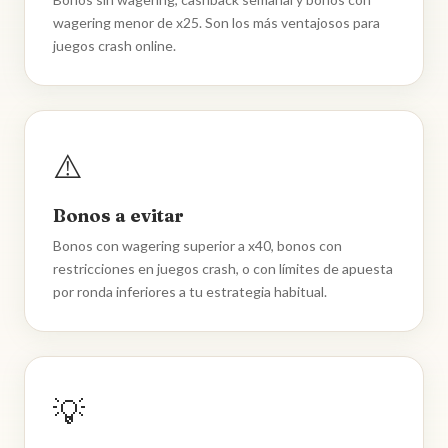
wagering menor de x25. Son los más ventajosos para
juegos crash online.
⚠️
Bonos a evitar
Bonos con wagering superior a x40, bonos con
restricciones en juegos crash, o con límites de apuesta
por ronda inferiores a tu estrategia habitual.
💡