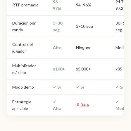
96–
94.7–
RTP promedio
94–96%
97%
97.3%
Duración por
5–30
30–60
3–10 seg
ronda
seg
seg
Control del
Alto
Ninguno
Medio
jugador
Multiplicador
x100+
x5.000+
x35
máximo
Modo demo
✓ Sí
✓ Sí
✓ Sí
Estrategia
✓
✓
✗ Baja
aplicable
Alta
Media