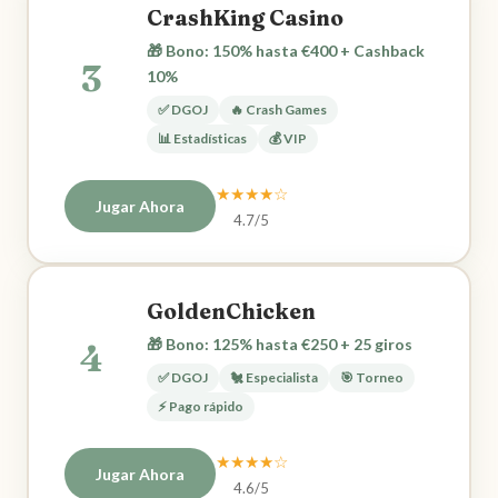
CrashKing Casino
🎁 Bono: 150% hasta €400 + Cashback
3
10%
✅ DGOJ
🔥 Crash Games
📊 Estadísticas
💰 VIP
★★★★☆
Jugar Ahora
4.7/5
GoldenChicken
🎁 Bono: 125% hasta €250 + 25 giros
4
✅ DGOJ
🐔 Especialista
🎯 Torneo
⚡ Pago rápido
★★★★☆
Jugar Ahora
4.6/5