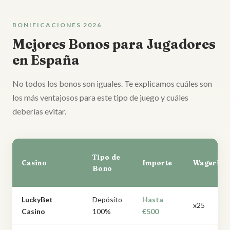
BONIFICACIONES 2026
Mejores Bonos para Jugadores
en España
No todos los bonos son iguales. Te explicamos cuáles son
los más ventajosos para este tipo de juego y cuáles
deberías evitar.
Tipo de
Casino
Importe
Wagering
Bono
LuckyBet
Depósito
Hasta
x25
Casino
100%
€500