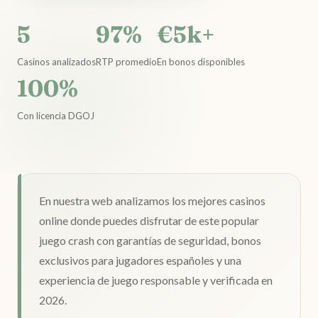
5
97%
€5k+
Casinos analizados
RTP promedio
En bonos disponibles
100%
Con licencia DGOJ
En nuestra web analizamos los mejores casinos
online donde puedes disfrutar de este popular
juego crash con garantías de seguridad, bonos
exclusivos para jugadores españoles y una
experiencia de juego responsable y verificada en
2026.