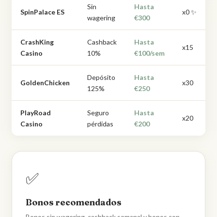
Sin
Hasta
SpinPalace ES
x0 ✨
wagering
€300
CrashKing
Cashback
Hasta
x15
Casino
10%
€100/sem
Depósito
Hasta
GoldenChicken
x30
125%
€250
PlayRoad
Seguro
Hasta
x20
Casino
pérdidas
€200
✅
Bonos recomendados
Bonos sin wagering, cashback semanal y bonos con