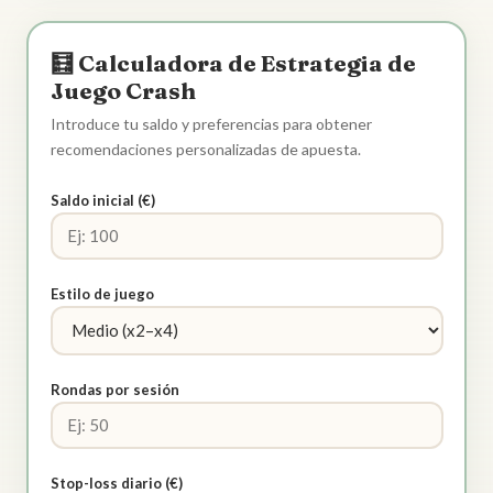
🧮 Calculadora de Estrategia de
Juego Crash
Introduce tu saldo y preferencias para obtener
recomendaciones personalizadas de apuesta.
Saldo inicial (€)
Estilo de juego
Rondas por sesión
Stop-loss diario (€)