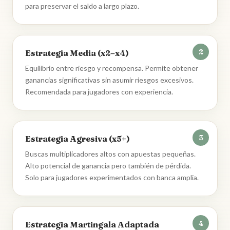
para preservar el saldo a largo plazo.
2
Estrategia Media (x2–x4)
Equilibrio entre riesgo y recompensa. Permite obtener
ganancias significativas sin asumir riesgos excesivos.
Recomendada para jugadores con experiencia.
3
Estrategia Agresiva (x5+)
Buscas multiplicadores altos con apuestas pequeñas.
Alto potencial de ganancia pero también de pérdida.
Solo para jugadores experimentados con banca amplia.
4
Estrategia Martingala Adaptada