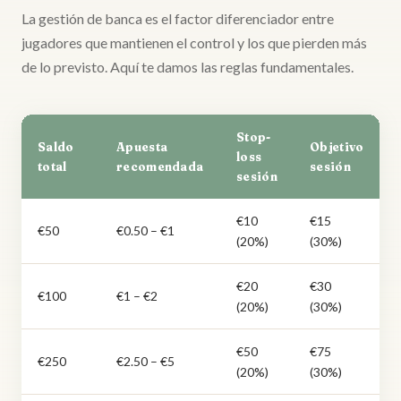
La gestión de banca es el factor diferenciador entre
jugadores que mantienen el control y los que pierden más
de lo previsto. Aquí te damos las reglas fundamentales.
Stop-
Saldo
Apuesta
Objetivo
loss
total
recomendada
sesión
sesión
€10
€15
€50
€0.50 – €1
(20%)
(30%)
€20
€30
€100
€1 – €2
(20%)
(30%)
€50
€75
€250
€2.50 – €5
(20%)
(30%)