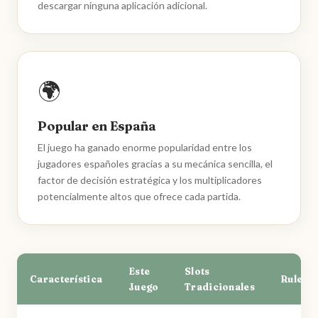
descargar ninguna aplicación adicional.
🌍
Popular en España
El juego ha ganado enorme popularidad entre los
jugadores españoles gracias a su mecánica sencilla, el
factor de decisión estratégica y los multiplicadores
potencialmente altos que ofrece cada partida.
Este
Slots
Característica
Ruleta
Juego
Tradicionales