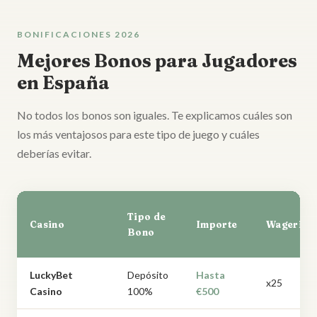
BONIFICACIONES 2026
Mejores Bonos para Jugadores
en España
No todos los bonos son iguales. Te explicamos cuáles son
los más ventajosos para este tipo de juego y cuáles
deberías evitar.
Tipo de
Casino
Importe
Wagering
Bono
LuckyBet
Depósito
Hasta
x25
Casino
100%
€500