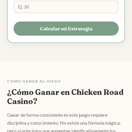
Calcular mi Estrategia
CÓMO GANAR AL JUEGO
¿Cómo Ganar en Chicken Road
Casino?
Ganar de forma consistente en este juego requiere
disciplina y conocimiento. No existe una fórmula mágica,
pero sí principios que aumentan significativamente tus