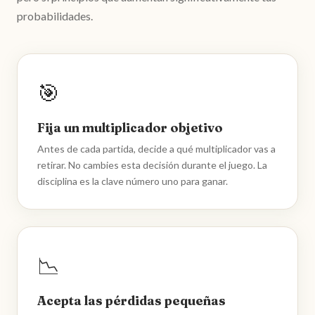
probabilidades.
🎯
Fija un multiplicador objetivo
Antes de cada partida, decide a qué multiplicador vas a
retirar. No cambies esta decisión durante el juego. La
disciplina es la clave número uno para ganar.
📉
Acepta las pérdidas pequeñas