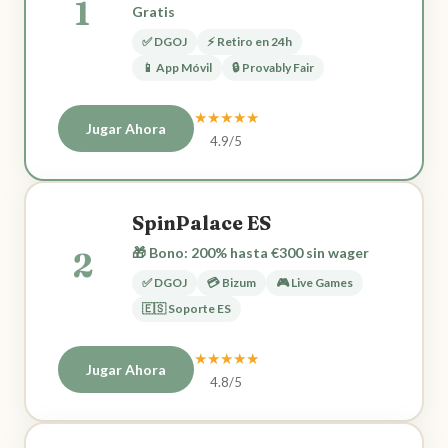
1
Gratis
✅ DGOJ
⚡ Retiro en 24h
📱 App Móvil
🔒 Provably Fair
★★★★★
Jugar Ahora
4.9/5
SpinPalace ES
🎁 Bono: 200% hasta €300 sin wager
2
✅ DGOJ
💳 Bizum
🎮 Live Games
🇪🇸 Soporte ES
★★★★★
Jugar Ahora
4.8/5