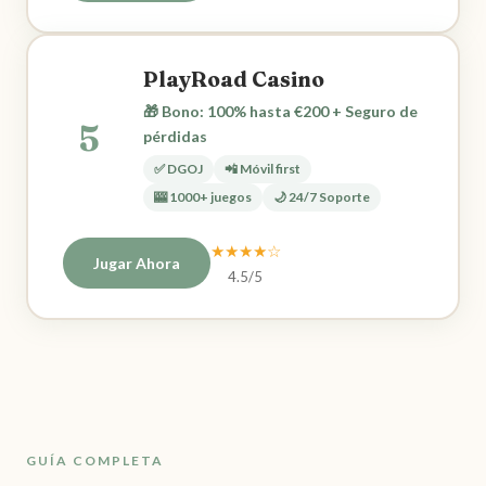
PlayRoad Casino
🎁 Bono: 100% hasta €200 + Seguro de
5
pérdidas
✅ DGOJ
📲 Móvil first
🎰 1000+ juegos
🌙 24/7 Soporte
★★★★☆
Jugar Ahora
4.5/5
GUÍA COMPLETA