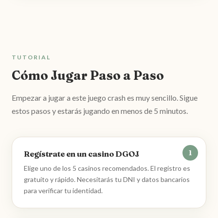
TUTORIAL
Cómo Jugar Paso a Paso
Empezar a jugar a este juego crash es muy sencillo. Sigue
estos pasos y estarás jugando en menos de 5 minutos.
1
Regístrate en un casino DGOJ
Elige uno de los 5 casinos recomendados. El registro es
gratuito y rápido. Necesitarás tu DNI y datos bancarios
para verificar tu identidad.