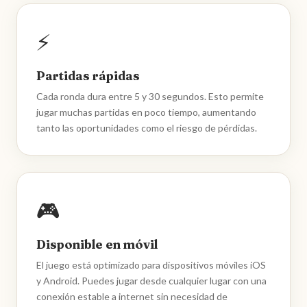
⚡
Partidas rápidas
Cada ronda dura entre 5 y 30 segundos. Esto permite
jugar muchas partidas en poco tiempo, aumentando
tanto las oportunidades como el riesgo de pérdidas.
🎮
Disponible en móvil
El juego está optimizado para dispositivos móviles iOS
y Android. Puedes jugar desde cualquier lugar con una
conexión estable a internet sin necesidad de