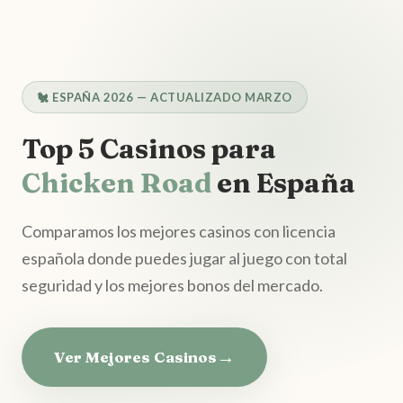
🐔 ESPAÑA 2026 — ACTUALIZADO MARZO
Top 5 Casinos para
Chicken Road
en España
Comparamos los mejores casinos con licencia
española donde puedes jugar al juego con total
seguridad y los mejores bonos del mercado.
→
Ver Mejores Casinos