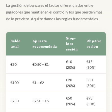
La gestión de banca es el factor diferenciador entre
jugadores que mantienen el control y los que pierden más
de lo previsto. Aquí te damos las reglas fundamentales.
Stop-
Saldo
Apuesta
Objetivo
loss
total
recomendada
sesión
sesión
€10
€15
€50
€0.50 – €1
(20%)
(30%)
€20
€30
€100
€1 – €2
(20%)
(30%)
€50
€75
€250
€2.50 – €5
(20%)
(30%)