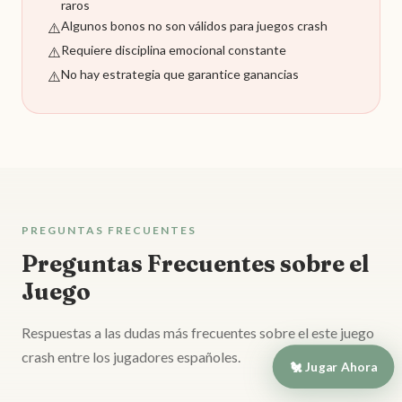
raros
Algunos bonos no son válidos para juegos crash
⚠️
Requiere disciplina emocional constante
⚠️
No hay estrategia que garantice ganancias
⚠️
PREGUNTAS FRECUENTES
Preguntas Frecuentes sobre el
Juego
Respuestas a las dudas más frecuentes sobre el este juego
crash entre los jugadores españoles.
🐔 Jugar Ahora