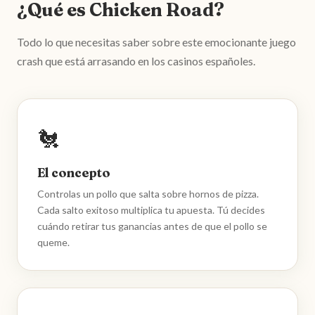
¿Qué es Chicken Road?
Todo lo que necesitas saber sobre este emocionante juego
crash que está arrasando en los casinos españoles.
🐔
El concepto
Controlas un pollo que salta sobre hornos de pizza.
Cada salto exitoso multiplica tu apuesta. Tú decides
cuándo retirar tus ganancias antes de que el pollo se
queme.