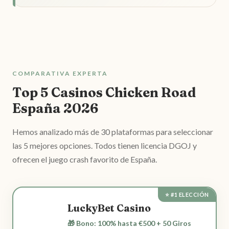
COMPARATIVA EXPERTA
Top 5 Casinos Chicken Road
España 2026
Hemos analizado más de 30 plataformas para seleccionar
las 5 mejores opciones. Todos tienen licencia DGOJ y
ofrecen el juego crash favorito de España.
LuckyBet Casino
🎁 Bono: 100% hasta €500 + 50 Giros