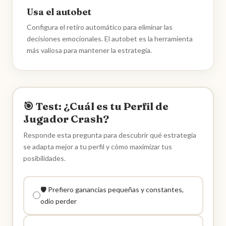
Usa el autobet
Configura el retiro automático para eliminar las
decisiones emocionales. El autobet es la herramienta
más valiosa para mantener la estrategia.
🎯 Test: ¿Cuál es tu Perfil de
Jugador Crash?
Responde esta pregunta para descubrir qué estrategia
se adapta mejor a tu perfil y cómo maximizar tus
posibilidades.
🛡️ Prefiero ganancias pequeñas y constantes,
odio perder