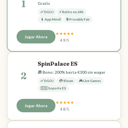
1
Gratis
✅ DGOJ
⚡ Retiro en 24h
📱 App Móvil
🔒 Provably Fair
★★★★★
Jugar Ahora
4.9/5
SpinPalace ES
🎁 Bono: 200% hasta €300 sin wager
2
✅ DGOJ
💳 Bizum
🎮 Live Games
🇪🇸 Soporte ES
★★★★★
Jugar Ahora
4.8/5