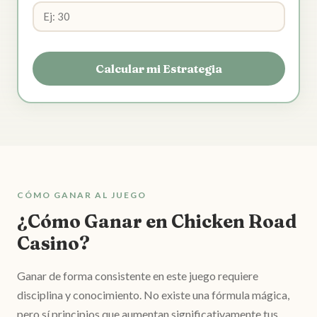
Calcular mi Estrategia
CÓMO GANAR AL JUEGO
¿Cómo Ganar en Chicken Road
Casino?
Ganar de forma consistente en este juego requiere
disciplina y conocimiento. No existe una fórmula mágica,
pero sí principios que aumentan significativamente tus