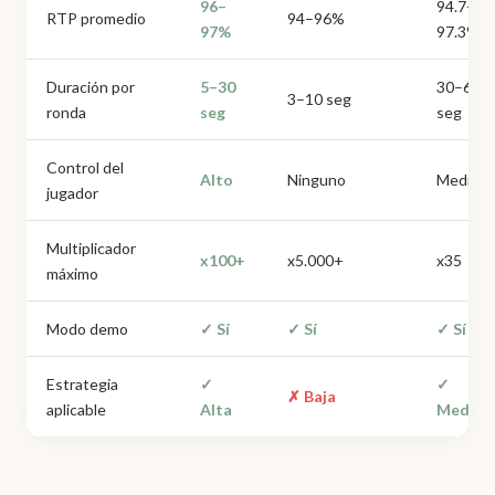
96–
94.7–
RTP promedio
94–96%
97%
97.3%
Duración por
5–30
30–60
3–10 seg
ronda
seg
seg
Control del
Alto
Ninguno
Medio
jugador
Multiplicador
x100+
x5.000+
x35
máximo
Modo demo
✓ Sí
✓ Sí
✓ Sí
Estrategia
✓
✓
✗ Baja
aplicable
Alta
Media