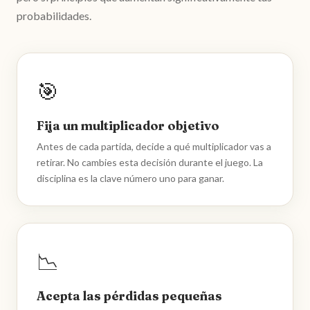
probabilidades.
🎯
Fija un multiplicador objetivo
Antes de cada partida, decide a qué multiplicador vas a
retirar. No cambies esta decisión durante el juego. La
disciplina es la clave número uno para ganar.
📉
Acepta las pérdidas pequeñas