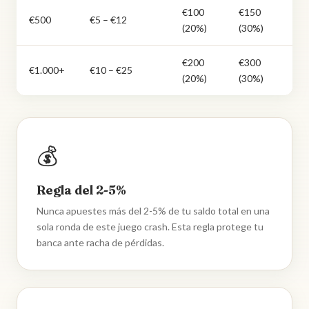
€100
€150
€500
€5 – €12
(20%)
(30%)
€200
€300
€1.000+
€10 – €25
(20%)
(30%)
💰
Regla del 2-5%
Nunca apuestes más del 2-5% de tu saldo total en una
sola ronda de este juego crash. Esta regla protege tu
banca ante racha de pérdidas.