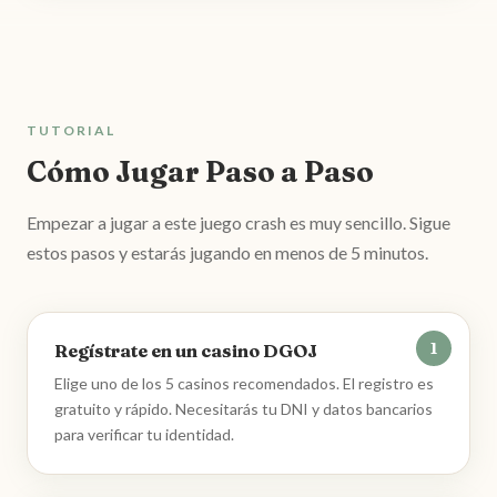
TUTORIAL
Cómo Jugar Paso a Paso
Empezar a jugar a este juego crash es muy sencillo. Sigue
estos pasos y estarás jugando en menos de 5 minutos.
1
Regístrate en un casino DGOJ
Elige uno de los 5 casinos recomendados. El registro es
gratuito y rápido. Necesitarás tu DNI y datos bancarios
para verificar tu identidad.