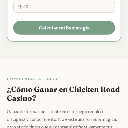
Calcular mi Estrategia
CÓMO GANAR AL JUEGO
¿Cómo Ganar en Chicken Road
Casino?
Ganar de forma consistente en este juego requiere
disciplina y conocimiento. No existe una fórmula mágica,
pero sí principios que aumentan significativamente tus