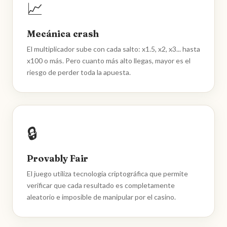
📈
Mecánica crash
El multiplicador sube con cada salto: x1.5, x2, x3... hasta
x100 o más. Pero cuanto más alto llegas, mayor es el
riesgo de perder toda la apuesta.
🔒
Provably Fair
El juego utiliza tecnología criptográfica que permite
verificar que cada resultado es completamente
aleatorio e imposible de manipular por el casino.