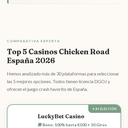
COMPARATIVA EXPERTA
Top 5 Casinos Chicken Road
España 2026
Hemos analizado más de 30 plataformas para seleccionar
las 5 mejores opciones. Todos tienen licencia DGOJ y
ofrecen el juego crash favorito de España.
LuckyBet Casino
🎁 Bono: 100% hasta €500 + 50 Giros