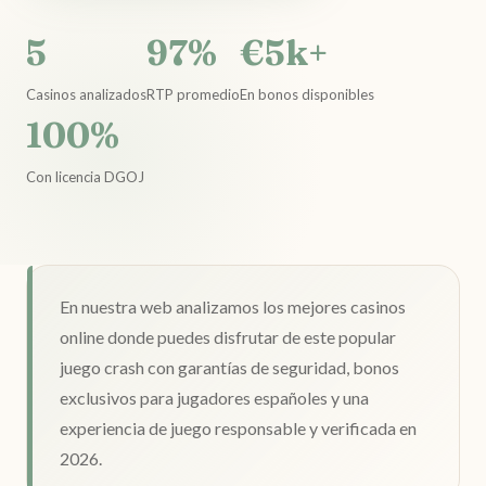
5
97%
€5k+
Casinos analizados
RTP promedio
En bonos disponibles
100%
Con licencia DGOJ
En nuestra web analizamos los mejores casinos
online donde puedes disfrutar de este popular
juego crash con garantías de seguridad, bonos
exclusivos para jugadores españoles y una
experiencia de juego responsable y verificada en
2026.