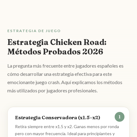
ESTRATEGIA DE JUEGO
Estrategia Chicken Road:
Métodos Probados 2026
La pregunta más frecuente entre jugadores españoles es
cómo desarrollar una estrategia efectiva para este
emocionante juego crash. Aquí explicamos los métodos
más utilizados por jugadores profesionales.
1
Estrategia Conservadora (x1.5–x2)
Retira siempre entre x1.5 y x2. Ganas menos por ronda
pero con mayor frecuencia. Ideal para principiantes y