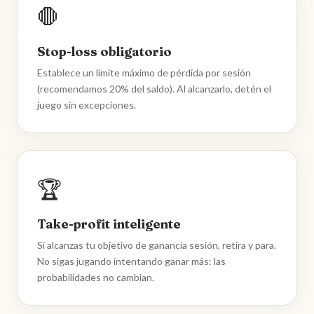
🛑
Stop-loss obligatorio
Establece un límite máximo de pérdida por sesión
(recomendamos 20% del saldo). Al alcanzarlo, detén el
juego sin excepciones.
🏆
Take-profit inteligente
Si alcanzas tu objetivo de ganancia sesión, retira y para.
No sigas jugando intentando ganar más: las
probabilidades no cambian.