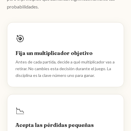
probabilidades.
🎯
Fija un multiplicador objetivo
Antes de cada partida, decide a qué multiplicador vas a
retirar. No cambies esta decisión durante el juego. La
disciplina es la clave número uno para ganar.
📉
Acepta las pérdidas pequeñas