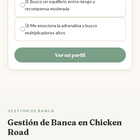
⚖️ Busco un equilibrio entre riesgo y
recompensa moderada
🚀 Me emociona la adrenalina y busco
multiplicadores altos
Ver mi perfil
GESTIÓN DE BANCA
Gestión de Banca en Chicken
Road