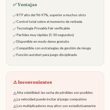
✅ Ventajas
RTP alto del 96-97%, superior a muchos slots
✅
Control total sobre el momento de retirada
✅
Tecnología Provably Fair verificable
✅
Partidas muy rápidas (5-30 segundos)
✅
Disponible en modo demo gratuito
✅
Compatible con estrategias de gestión de riesgo
✅
Función autobet para juego disciplinado
✅
⚠️ Inconvenientes
Alta volatilidad: las racha de pérdidas son posibles
⚠️
La velocidad puede incitar al juego compulsivo
⚠️
Los multiplicadores muy altos son estadísticamente
⚠️