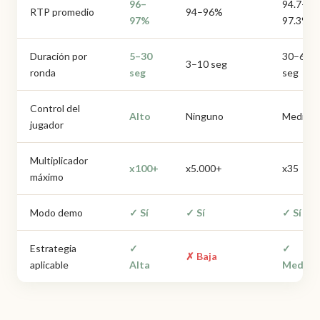
96–
94.7–
RTP promedio
94–96%
97%
97.3%
Duración por
5–30
30–60
3–10 seg
ronda
seg
seg
Control del
Alto
Ninguno
Medio
jugador
Multiplicador
x100+
x5.000+
x35
máximo
Modo demo
✓ Sí
✓ Sí
✓ Sí
Estrategia
✓
✓
✗ Baja
aplicable
Alta
Media