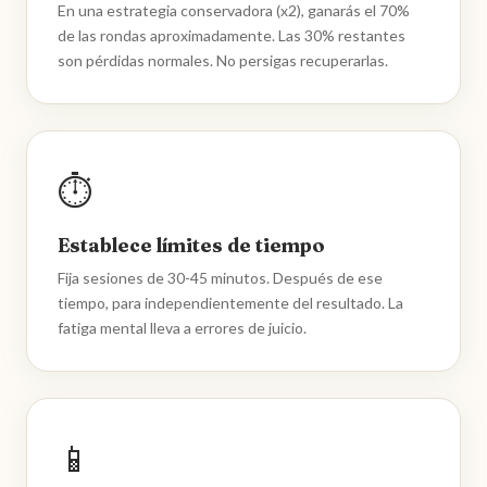
En una estrategia conservadora (x2), ganarás el 70%
de las rondas aproximadamente. Las 30% restantes
son pérdidas normales. No persigas recuperarlas.
⏱️
Establece límites de tiempo
Fija sesiones de 30-45 minutos. Después de ese
tiempo, para independientemente del resultado. La
fatiga mental lleva a errores de juicio.
📱