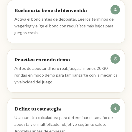
2
Reclama tu bono de bienvenida
Activa el bono antes de depositar. Lee los términos del
wagering y elige el bono con requisitos más bajos para
juegos crash.
3
Practica en modo demo
Antes de apostar dinero real, juega al menos 20-30
rondas en modo demo para familiarizarte con la mecánica
y velocidad del juego.
4
Define tu estrategia
Usa nuestra calculadora para determinar el tamaño de
apuesta y el multiplicador objetivo según tu saldo.
Anótalos antes de empezar.