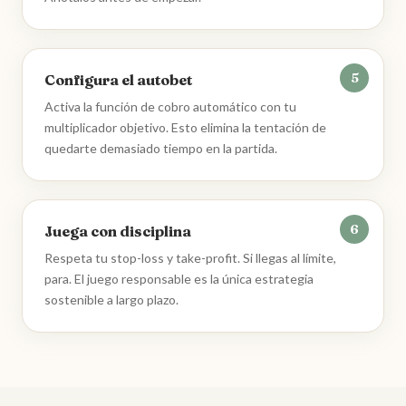
5
Configura el autobet
Activa la función de cobro automático con tu
multiplicador objetivo. Esto elimina la tentación de
quedarte demasiado tiempo en la partida.
6
Juega con disciplina
Respeta tu stop-loss y take-profit. Si llegas al límite,
para. El juego responsable es la única estrategia
sostenible a largo plazo.