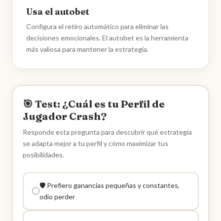
Usa el autobet
Configura el retiro automático para eliminar las
decisiones emocionales. El autobet es la herramienta
más valiosa para mantener la estrategia.
🎯 Test: ¿Cuál es tu Perfil de
Jugador Crash?
Responde esta pregunta para descubrir qué estrategia
se adapta mejor a tu perfil y cómo maximizar tus
posibilidades.
🛡️ Prefiero ganancias pequeñas y constantes,
odio perder