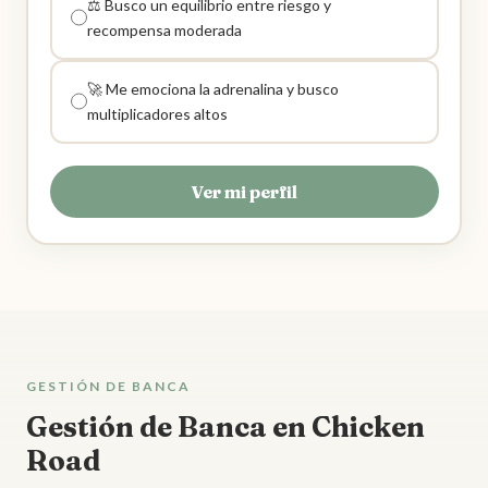
⚖️ Busco un equilibrio entre riesgo y
recompensa moderada
🚀 Me emociona la adrenalina y busco
multiplicadores altos
Ver mi perfil
GESTIÓN DE BANCA
Gestión de Banca en Chicken
Road