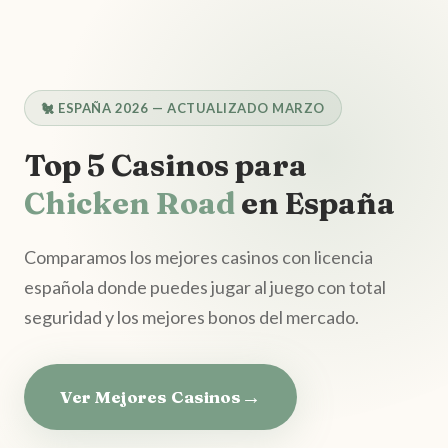
🐔 ESPAÑA 2026 — ACTUALIZADO MARZO
Top 5 Casinos para
Chicken Road
en España
Comparamos los mejores casinos con licencia
española donde puedes jugar al juego con total
seguridad y los mejores bonos del mercado.
→
Ver Mejores Casinos