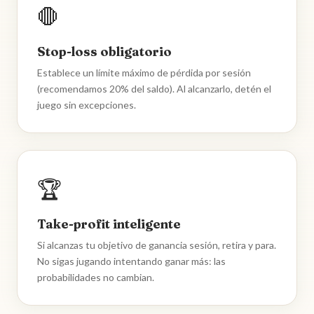
🛑
Stop-loss obligatorio
Establece un límite máximo de pérdida por sesión
(recomendamos 20% del saldo). Al alcanzarlo, detén el
juego sin excepciones.
🏆
Take-profit inteligente
Si alcanzas tu objetivo de ganancia sesión, retira y para.
No sigas jugando intentando ganar más: las
probabilidades no cambian.