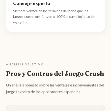
Consejo experto
Siempre verifica en los términos del bono que los
juegos crash contribuyen al 100% al cumplimiento del
wagering.
ANÁLISIS OBJETIVO
Pros y Contras del Juego Crash
Un análisis honesto sobre las ventajas e inconvenientes del
juego favorito de los apostadores españoles.