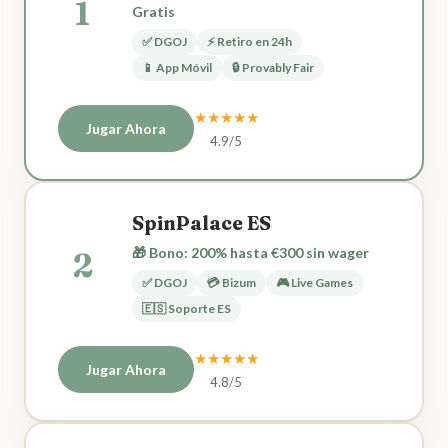
1
Gratis
✅ DGOJ
⚡ Retiro en 24h
📱 App Móvil
🔒 Provably Fair
★★★★★
Jugar Ahora
4.9/5
SpinPalace ES
🎁 Bono: 200% hasta €300 sin wager
2
✅ DGOJ
💳 Bizum
🎮 Live Games
🇪🇸 Soporte ES
★★★★★
Jugar Ahora
4.8/5