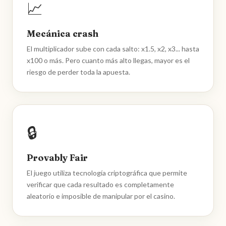
📈
Mecánica crash
El multiplicador sube con cada salto: x1.5, x2, x3... hasta
x100 o más. Pero cuanto más alto llegas, mayor es el
riesgo de perder toda la apuesta.
🔒
Provably Fair
El juego utiliza tecnología criptográfica que permite
verificar que cada resultado es completamente
aleatorio e imposible de manipular por el casino.