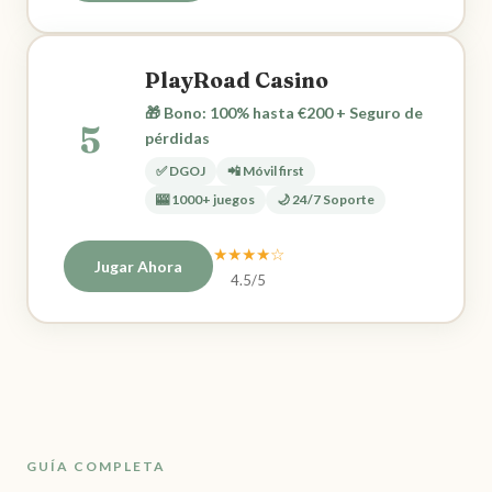
PlayRoad Casino
🎁 Bono: 100% hasta €200 + Seguro de
5
pérdidas
✅ DGOJ
📲 Móvil first
🎰 1000+ juegos
🌙 24/7 Soporte
★★★★☆
Jugar Ahora
4.5/5
GUÍA COMPLETA