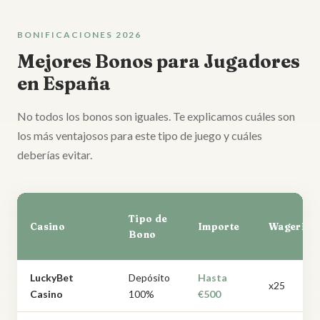
BONIFICACIONES 2026
Mejores Bonos para Jugadores
en España
No todos los bonos son iguales. Te explicamos cuáles son
los más ventajosos para este tipo de juego y cuáles
deberías evitar.
Tipo de
Casino
Importe
Wagering
Bono
LuckyBet
Depósito
Hasta
x25
Casino
100%
€500