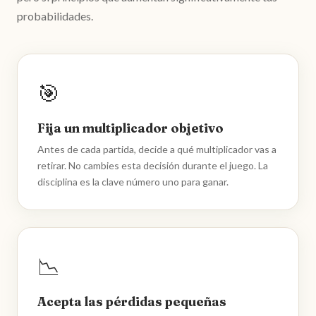
probabilidades.
🎯
Fija un multiplicador objetivo
Antes de cada partida, decide a qué multiplicador vas a
retirar. No cambies esta decisión durante el juego. La
disciplina es la clave número uno para ganar.
📉
Acepta las pérdidas pequeñas