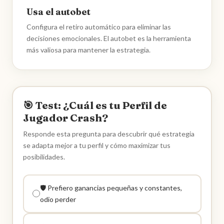
Usa el autobet
Configura el retiro automático para eliminar las
decisiones emocionales. El autobet es la herramienta
más valiosa para mantener la estrategia.
🎯 Test: ¿Cuál es tu Perfil de
Jugador Crash?
Responde esta pregunta para descubrir qué estrategia
se adapta mejor a tu perfil y cómo maximizar tus
posibilidades.
🛡️ Prefiero ganancias pequeñas y constantes,
odio perder