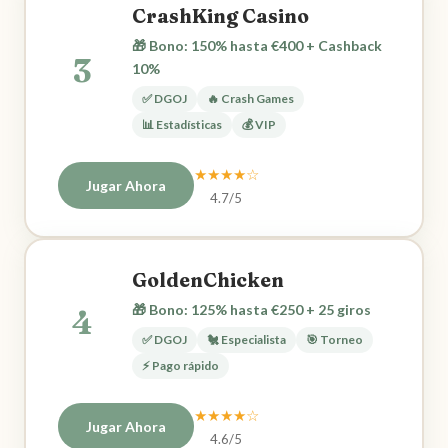
CrashKing Casino
🎁 Bono: 150% hasta €400 + Cashback
3
10%
✅ DGOJ
🔥 Crash Games
📊 Estadísticas
💰 VIP
★★★★☆
Jugar Ahora
4.7/5
GoldenChicken
🎁 Bono: 125% hasta €250 + 25 giros
4
✅ DGOJ
🐔 Especialista
🎯 Torneo
⚡ Pago rápido
★★★★☆
Jugar Ahora
4.6/5