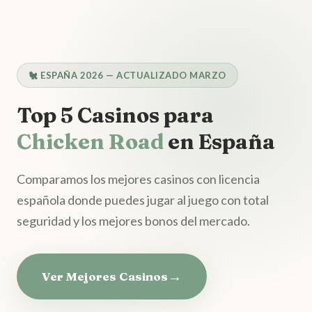
🐔 ESPAÑA 2026 — ACTUALIZADO MARZO
Top 5 Casinos para
Chicken Road
en España
Comparamos los mejores casinos con licencia
española donde puedes jugar al juego con total
seguridad y los mejores bonos del mercado.
→
Ver Mejores Casinos