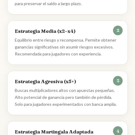
para preservar el saldo a largo plazo.
2
Estrategia Media (x2–x4)
Equilibrio entre riesgo y recompensa. Permite obtener
ganancias significativas sin asumir riesgos excesivos.
Recomendada para jugadores con experiencia.
3
Estrategia Agresiva (x5+)
Buscas multiplicadores altos con apuestas pequeñas.
Alto potencial de ganancia pero también de pérdida.
Solo para jugadores experimentados con banca amplia.
4
Estrategia Martingala Adaptada