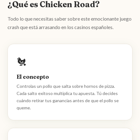
¿Qué es Chicken Road?
Todo lo que necesitas saber sobre este emocionante juego
crash que está arrasando en los casinos españoles.
🐔
El concepto
Controlas un pollo que salta sobre hornos de pizza.
Cada salto exitoso multiplica tu apuesta. Tú decides
cuándo retirar tus ganancias antes de que el pollo se
queme.