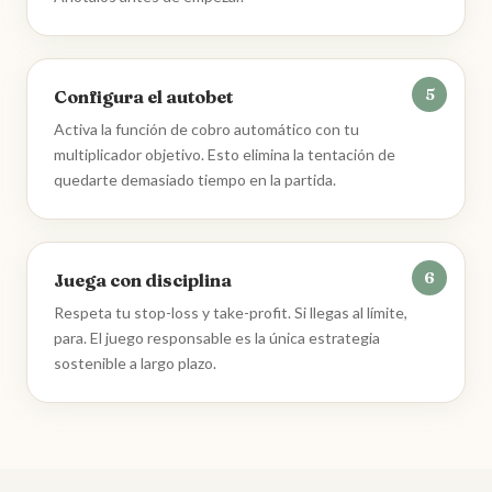
5
Configura el autobet
Activa la función de cobro automático con tu
multiplicador objetivo. Esto elimina la tentación de
quedarte demasiado tiempo en la partida.
6
Juega con disciplina
Respeta tu stop-loss y take-profit. Si llegas al límite,
para. El juego responsable es la única estrategia
sostenible a largo plazo.