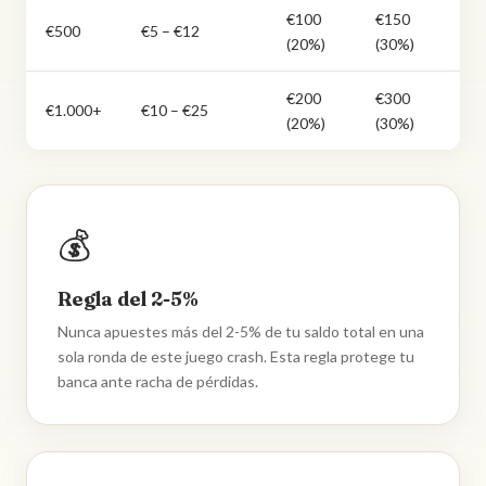
€100
€150
€500
€5 – €12
(20%)
(30%)
€200
€300
€1.000+
€10 – €25
(20%)
(30%)
💰
Regla del 2-5%
Nunca apuestes más del 2-5% de tu saldo total en una
sola ronda de este juego crash. Esta regla protege tu
banca ante racha de pérdidas.