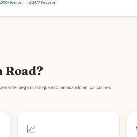
1000+ juegos
🌙 24/7 Soporte
n Road?
ionante juego crash que está arrasando en los casinos
📈