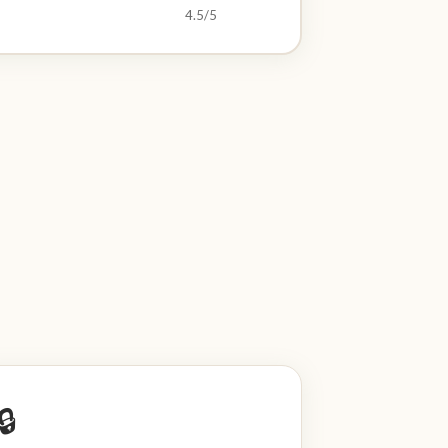
4.5/5
🔒