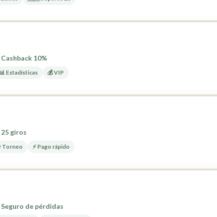
+ Cashback 10%
📊 Estadísticas
💰 VIP
25 giros
 Torneo
⚡ Pago rápido
 Seguro de pérdidas