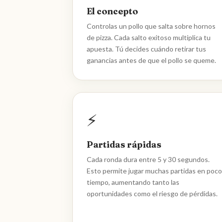
El concepto
Controlas un pollo que salta sobre hornos
de pizza. Cada salto exitoso multiplica tu
apuesta. Tú decides cuándo retirar tus
ganancias antes de que el pollo se queme.
⚡
Partidas rápidas
Cada ronda dura entre 5 y 30 segundos.
Esto permite jugar muchas partidas en poco
tiempo, aumentando tanto las
oportunidades como el riesgo de pérdidas.