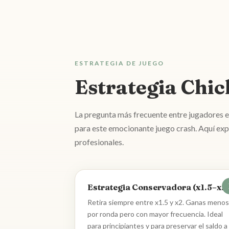
ESTRATEGIA DE JUEGO
Estrategia Chi
La pregunta más frecuente entre jugadores e
para este emocionante juego crash. Aquí ex
profesionales.
Estrategia Conservadora (x1.5–x2
Retira siempre entre x1.5 y x2. Ganas menos
por ronda pero con mayor frecuencia. Ideal
para principiantes y para preservar el saldo a