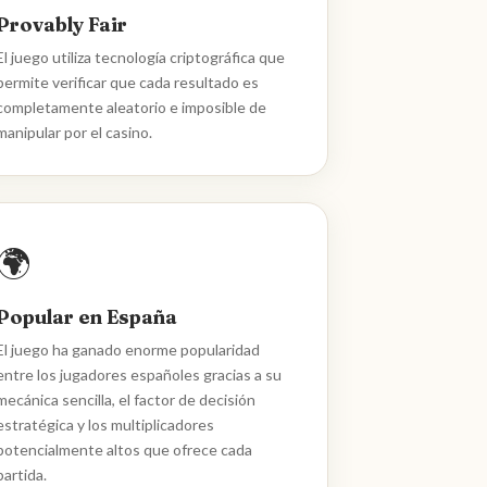
Provably Fair
El juego utiliza tecnología criptográfica que
permite verificar que cada resultado es
completamente aleatorio e imposible de
manipular por el casino.
🌍
Popular en España
El juego ha ganado enorme popularidad
entre los jugadores españoles gracias a su
mecánica sencilla, el factor de decisión
estratégica y los multiplicadores
potencialmente altos que ofrece cada
partida.