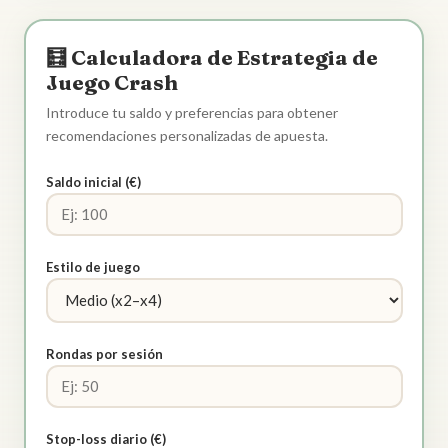
🧮 Calculadora de Estrategia de
Juego Crash
Introduce tu saldo y preferencias para obtener
recomendaciones personalizadas de apuesta.
Saldo inicial (€)
Estilo de juego
Rondas por sesión
Stop-loss diario (€)