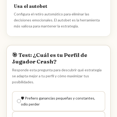
Usa el autobet
Configura el retiro automático para eliminar las
decisiones emocionales. El autobet es la herramienta
más valiosa para mantener la estrategia.
🎯 Test: ¿Cuál es tu Perfil de
Jugador Crash?
Responde esta pregunta para descubrir qué estrategia
se adapta mejor a tu perfil y cómo maximizar tus
posibilidades.
🛡️ Prefiero ganancias pequeñas y constantes,
odio perder