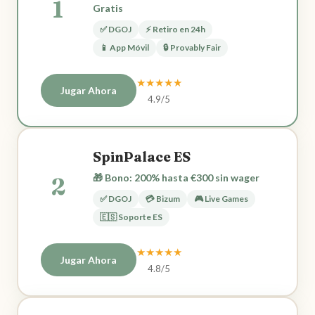
1
Gratis
✅ DGOJ
⚡ Retiro en 24h
📱 App Móvil
🔒 Provably Fair
★★★★★
Jugar Ahora
4.9/5
SpinPalace ES
🎁 Bono: 200% hasta €300 sin wager
2
✅ DGOJ
💳 Bizum
🎮 Live Games
🇪🇸 Soporte ES
★★★★★
Jugar Ahora
4.8/5