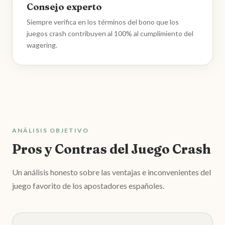
Consejo experto
Siempre verifica en los términos del bono que los
juegos crash contribuyen al 100% al cumplimiento del
wagering.
ANÁLISIS OBJETIVO
Pros y Contras del Juego Crash
Un análisis honesto sobre las ventajas e inconvenientes del
juego favorito de los apostadores españoles.