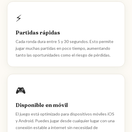
⚡
Partidas rápidas
Cada ronda dura entre 5 y 30 segundos. Esto permite
jugar muchas partidas en poco tiempo, aumentando
tanto las oportunidades como el riesgo de pérdidas.
🎮
Disponible en móvil
El juego está optimizado para dispositivos móviles iOS
y Android. Puedes jugar desde cualquier lugar con una
conexión estable a internet sin necesidad de