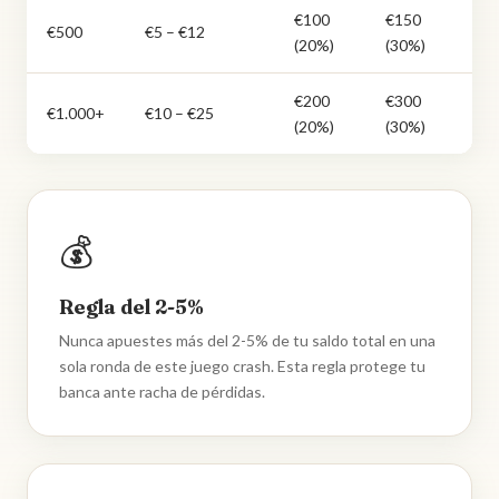
€100
€150
€500
€5 – €12
(20%)
(30%)
€200
€300
€1.000+
€10 – €25
(20%)
(30%)
💰
Regla del 2-5%
Nunca apuestes más del 2-5% de tu saldo total en una
sola ronda de este juego crash. Esta regla protege tu
banca ante racha de pérdidas.