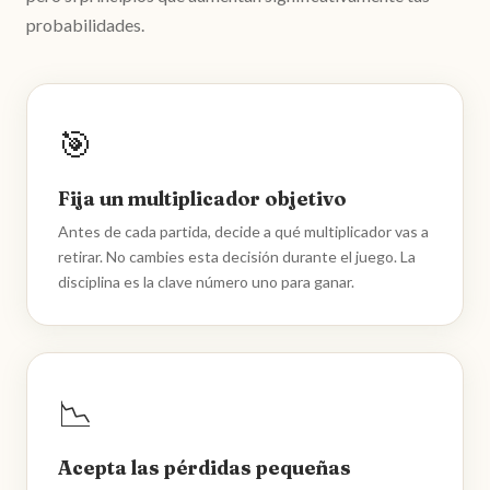
probabilidades.
🎯
Fija un multiplicador objetivo
Antes de cada partida, decide a qué multiplicador vas a
retirar. No cambies esta decisión durante el juego. La
disciplina es la clave número uno para ganar.
📉
Acepta las pérdidas pequeñas