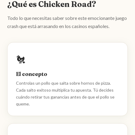
¿Qué es Chicken Road?
Todo lo que necesitas saber sobre este emocionante juego
crash que está arrasando en los casinos españoles.
🐔
El concepto
Controlas un pollo que salta sobre hornos de pizza.
Cada salto exitoso multiplica tu apuesta. Tú decides
cuándo retirar tus ganancias antes de que el pollo se
queme.