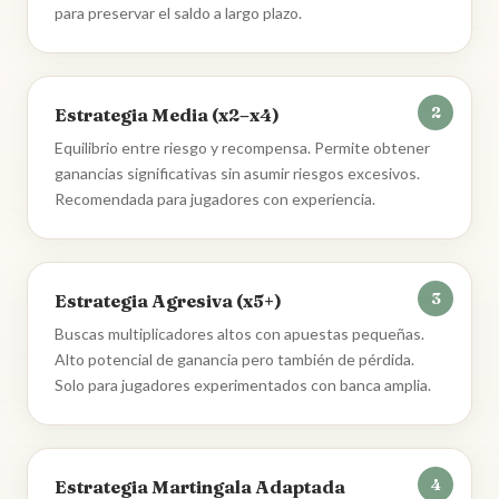
para preservar el saldo a largo plazo.
2
Estrategia Media (x2–x4)
Equilibrio entre riesgo y recompensa. Permite obtener
ganancias significativas sin asumir riesgos excesivos.
Recomendada para jugadores con experiencia.
3
Estrategia Agresiva (x5+)
Buscas multiplicadores altos con apuestas pequeñas.
Alto potencial de ganancia pero también de pérdida.
Solo para jugadores experimentados con banca amplia.
4
Estrategia Martingala Adaptada