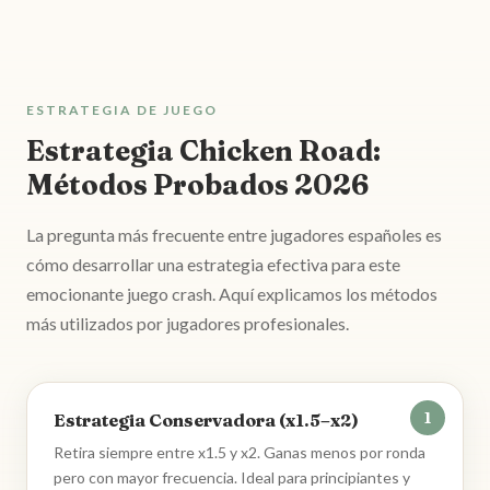
ESTRATEGIA DE JUEGO
Estrategia Chicken Road:
Métodos Probados 2026
La pregunta más frecuente entre jugadores españoles es
cómo desarrollar una estrategia efectiva para este
emocionante juego crash. Aquí explicamos los métodos
más utilizados por jugadores profesionales.
1
Estrategia Conservadora (x1.5–x2)
Retira siempre entre x1.5 y x2. Ganas menos por ronda
pero con mayor frecuencia. Ideal para principiantes y