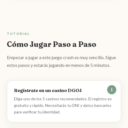
TUTORIAL
Cómo Jugar Paso a Paso
Empezar a jugar a este juego crash es muy sencillo. Sigue
estos pasos y estarás jugando en menos de 5 minutos.
1
Regístrate en un casino DGOJ
Elige uno de los 5 casinos recomendados. El registro es
gratuito y rápido. Necesitarás tu DNI y datos bancarios
para verificar tu identidad.