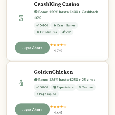
CrashKing Casino
🎁 Bono: 150% hasta €400 + Cashback
3
10%
✅ DGOJ
🔥 Crash Games
📊 Estadísticas
💰 VIP
★★★★☆
Jugar Ahora
4.7/5
GoldenChicken
🎁 Bono: 125% hasta €250 + 25 giros
4
✅ DGOJ
🐔 Especialista
🎯 Torneo
⚡ Pago rápido
★★★★☆
Jugar Ahora
4.6/5