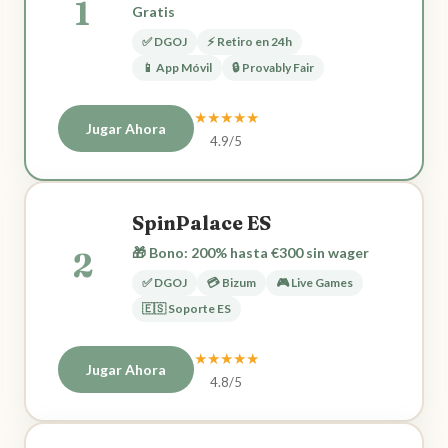
1
Gratis
✅ DGOJ
⚡ Retiro en 24h
📱 App Móvil
🔒 Provably Fair
★★★★★
Jugar Ahora
4.9/5
SpinPalace ES
🎁 Bono: 200% hasta €300 sin wager
2
✅ DGOJ
💳 Bizum
🎮 Live Games
🇪🇸 Soporte ES
★★★★★
Jugar Ahora
4.8/5