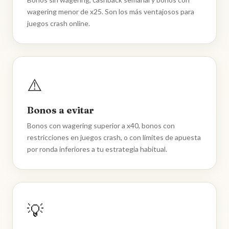
wagering menor de x25. Son los más ventajosos para
juegos crash online.
⚠️
Bonos a evitar
Bonos con wagering superior a x40, bonos con
restricciones en juegos crash, o con límites de apuesta
por ronda inferiores a tu estrategia habitual.
💡