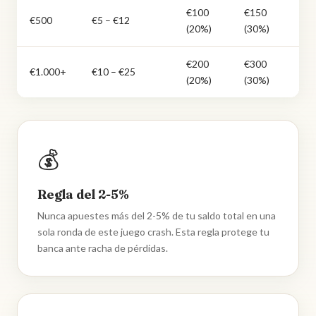
€100
€150
€500
€5 – €12
(20%)
(30%)
€200
€300
€1.000+
€10 – €25
(20%)
(30%)
💰
Regla del 2-5%
Nunca apuestes más del 2-5% de tu saldo total en una
sola ronda de este juego crash. Esta regla protege tu
banca ante racha de pérdidas.