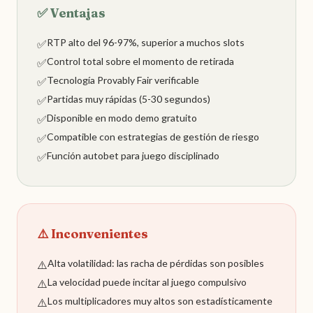
✅ Ventajas
RTP alto del 96-97%, superior a muchos slots
✅
Control total sobre el momento de retirada
✅
Tecnología Provably Fair verificable
✅
Partidas muy rápidas (5-30 segundos)
✅
Disponible en modo demo gratuito
✅
Compatible con estrategias de gestión de riesgo
✅
Función autobet para juego disciplinado
✅
⚠️ Inconvenientes
Alta volatilidad: las racha de pérdidas son posibles
⚠️
La velocidad puede incitar al juego compulsivo
⚠️
Los multiplicadores muy altos son estadísticamente
⚠️