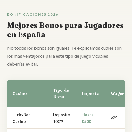
BONIFICACIONES 2026
Mejores Bonos para Jugadores
en España
No todos los bonos son iguales. Te explicamos cuáles son
los más ventajosos para este tipo de juego y cuáles
deberías evitar.
Tipo de
Casino
Importe
Wagering
Bono
LuckyBet
Depósito
Hasta
x25
Casino
100%
€500