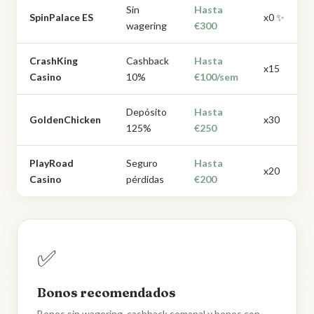
Sin
Hasta
SpinPalace ES
x0 ✨
wagering
€300
CrashKing
Cashback
Hasta
x15
Casino
10%
€100/sem
Depósito
Hasta
GoldenChicken
x30
125%
€250
PlayRoad
Seguro
Hasta
x20
Casino
pérdidas
€200
✅
Bonos recomendados
Bonos sin wagering, cashback semanal y bonos con