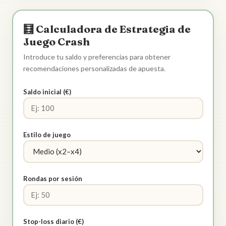
🧮 Calculadora de Estrategia de
Juego Crash
Introduce tu saldo y preferencias para obtener
recomendaciones personalizadas de apuesta.
Saldo inicial (€)
Estilo de juego
Rondas por sesión
Stop-loss diario (€)