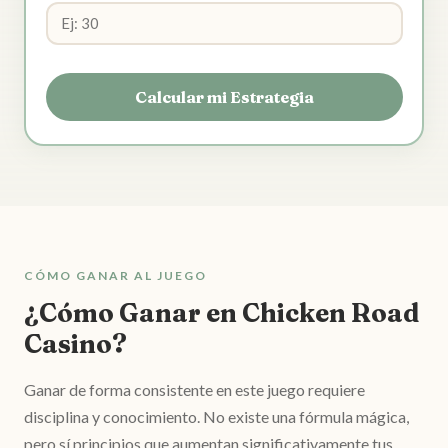
Calcular mi Estrategia
CÓMO GANAR AL JUEGO
¿Cómo Ganar en Chicken Road
Casino?
Ganar de forma consistente en este juego requiere
disciplina y conocimiento. No existe una fórmula mágica,
pero sí principios que aumentan significativamente tus