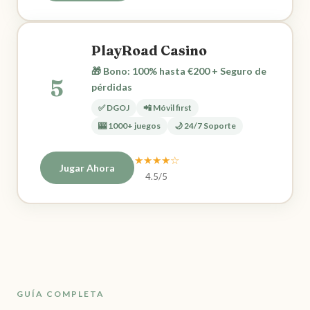
PlayRoad Casino
🎁 Bono: 100% hasta €200 + Seguro de
5
pérdidas
✅ DGOJ
📲 Móvil first
🎰 1000+ juegos
🌙 24/7 Soporte
★★★★☆
Jugar Ahora
4.5/5
GUÍA COMPLETA