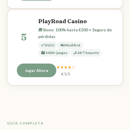
PlayRoad Casino
🎁 Bono: 100% hasta €200 + Seguro de
5
pérdidas
✅ DGOJ
📲 Móvil first
🎰 1000+ juegos
🌙 24/7 Soporte
★★★★☆
Jugar Ahora
4.5/5
GUÍA COMPLETA