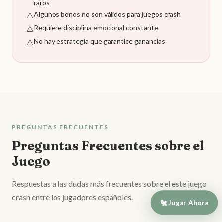
raros
Algunos bonos no son válidos para juegos crash
⚠️
Requiere disciplina emocional constante
⚠️
No hay estrategia que garantice ganancias
⚠️
PREGUNTAS FRECUENTES
Preguntas Frecuentes sobre el
Juego
Respuestas a las dudas más frecuentes sobre el este juego
crash entre los jugadores españoles.
🐔 Jugar Ahora