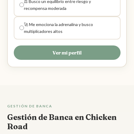
⚖️ Busco un equilibrio entre riesgo y
recompensa moderada
🚀 Me emociona la adrenalina y busco
multiplicadores altos
Ver mi perfil
GESTIÓN DE BANCA
Gestión de Banca en Chicken
Road