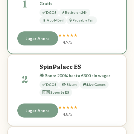
1
Gratis
✅ DGOJ
⚡ Retiro en 24h
📱 App Móvil
🔒 Provably Fair
★★★★★
Jugar Ahora
4.9/5
SpinPalace ES
🎁 Bono: 200% hasta €300 sin wager
2
✅ DGOJ
💳 Bizum
🎮 Live Games
🇪🇸 Soporte ES
★★★★★
Jugar Ahora
4.8/5