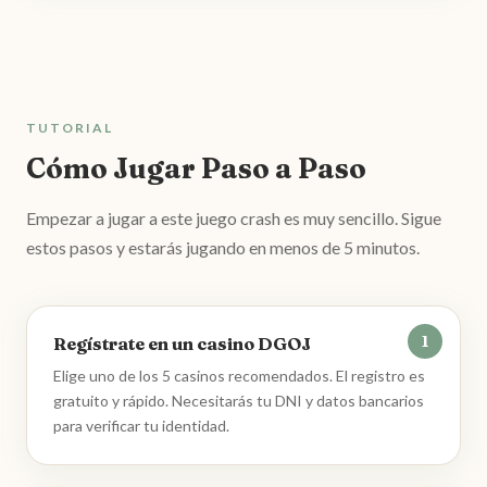
TUTORIAL
Cómo Jugar Paso a Paso
Empezar a jugar a este juego crash es muy sencillo. Sigue
estos pasos y estarás jugando en menos de 5 minutos.
1
Regístrate en un casino DGOJ
Elige uno de los 5 casinos recomendados. El registro es
gratuito y rápido. Necesitarás tu DNI y datos bancarios
para verificar tu identidad.