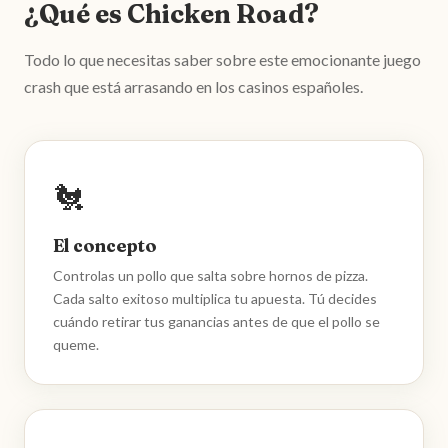
¿Qué es Chicken Road?
Todo lo que necesitas saber sobre este emocionante juego
crash que está arrasando en los casinos españoles.
🐔
El concepto
Controlas un pollo que salta sobre hornos de pizza.
Cada salto exitoso multiplica tu apuesta. Tú decides
cuándo retirar tus ganancias antes de que el pollo se
queme.