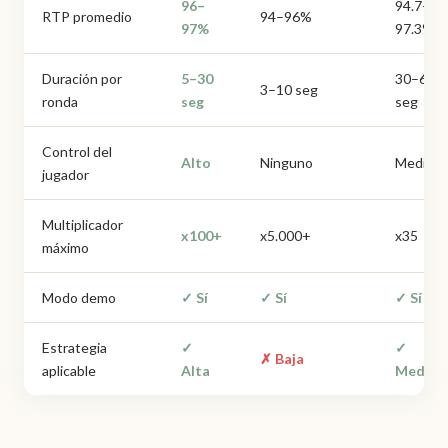
96–
94.7–
RTP promedio
94–96%
97%
97.3%
Duración por
5–30
30–60
3–10 seg
ronda
seg
seg
Control del
Alto
Ninguno
Medio
jugador
Multiplicador
x100+
x5.000+
x35
máximo
Modo demo
✓ Sí
✓ Sí
✓ Sí
Estrategia
✓
✓
✗ Baja
aplicable
Alta
Media