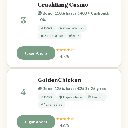
CrashKing Casino
🎁 Bono: 150% hasta €400 + Cashback
3
10%
✅ DGOJ
🔥 Crash Games
📊 Estadísticas
💰 VIP
★★★★☆
Jugar Ahora
4.7/5
GoldenChicken
🎁 Bono: 125% hasta €250 + 25 giros
4
✅ DGOJ
🐔 Especialista
🎯 Torneo
⚡ Pago rápido
★★★★☆
Jugar Ahora
4.6/5