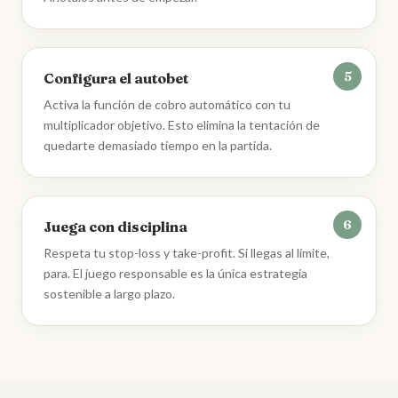
5
Configura el autobet
Activa la función de cobro automático con tu
multiplicador objetivo. Esto elimina la tentación de
quedarte demasiado tiempo en la partida.
6
Juega con disciplina
Respeta tu stop-loss y take-profit. Si llegas al límite,
para. El juego responsable es la única estrategia
sostenible a largo plazo.