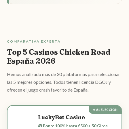
COMPARATIVA EXPERTA
Top 5 Casinos Chicken Road
España 2026
Hemos analizado más de 30 plataformas para seleccionar
las 5 mejores opciones. Todos tienen licencia DGOJ y
ofrecen el juego crash favorito de España.
LuckyBet Casino
🎁 Bono: 100% hasta €500 + 50 Giros