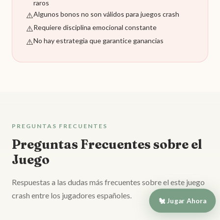
raros
Algunos bonos no son válidos para juegos crash
⚠️
Requiere disciplina emocional constante
⚠️
No hay estrategia que garantice ganancias
⚠️
PREGUNTAS FRECUENTES
Preguntas Frecuentes sobre el
Juego
Respuestas a las dudas más frecuentes sobre el este juego
crash entre los jugadores españoles.
🐔 Jugar Ahora