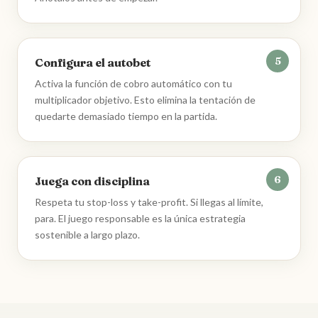
5
Configura el autobet
Activa la función de cobro automático con tu
multiplicador objetivo. Esto elimina la tentación de
quedarte demasiado tiempo en la partida.
6
Juega con disciplina
Respeta tu stop-loss y take-profit. Si llegas al límite,
para. El juego responsable es la única estrategia
sostenible a largo plazo.