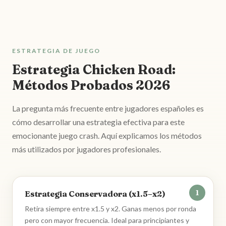
ESTRATEGIA DE JUEGO
Estrategia Chicken Road:
Métodos Probados 2026
La pregunta más frecuente entre jugadores españoles es
cómo desarrollar una estrategia efectiva para este
emocionante juego crash. Aquí explicamos los métodos
más utilizados por jugadores profesionales.
1
Estrategia Conservadora (x1.5–x2)
Retira siempre entre x1.5 y x2. Ganas menos por ronda
pero con mayor frecuencia. Ideal para principiantes y