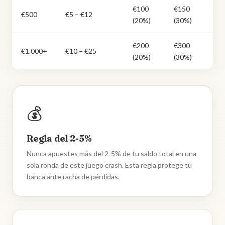
€100
€150
€500
€5 – €12
(20%)
(30%)
€200
€300
€1.000+
€10 – €25
(20%)
(30%)
💰
Regla del 2-5%
Nunca apuestes más del 2-5% de tu saldo total en una
sola ronda de este juego crash. Esta regla protege tu
banca ante racha de pérdidas.