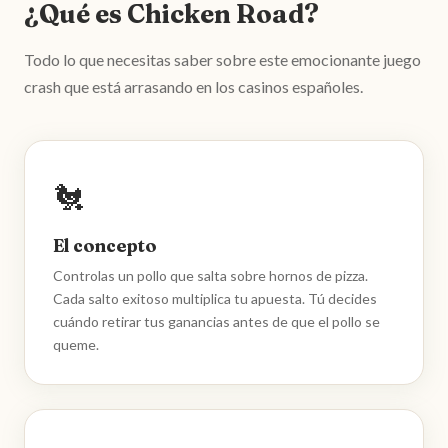
¿Qué es Chicken Road?
Todo lo que necesitas saber sobre este emocionante juego
crash que está arrasando en los casinos españoles.
🐔
El concepto
Controlas un pollo que salta sobre hornos de pizza.
Cada salto exitoso multiplica tu apuesta. Tú decides
cuándo retirar tus ganancias antes de que el pollo se
queme.