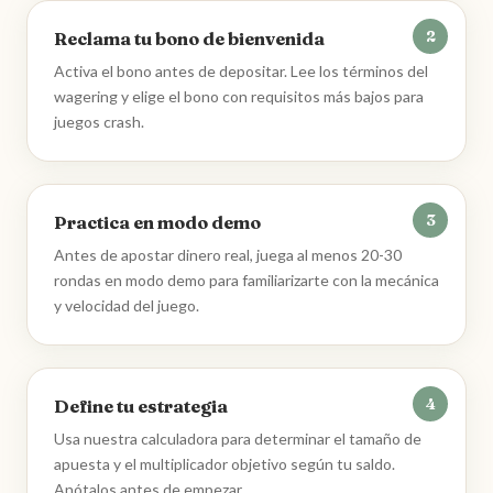
2
Reclama tu bono de bienvenida
Activa el bono antes de depositar. Lee los términos del
wagering y elige el bono con requisitos más bajos para
juegos crash.
3
Practica en modo demo
Antes de apostar dinero real, juega al menos 20-30
rondas en modo demo para familiarizarte con la mecánica
y velocidad del juego.
4
Define tu estrategia
Usa nuestra calculadora para determinar el tamaño de
apuesta y el multiplicador objetivo según tu saldo.
Anótalos antes de empezar.