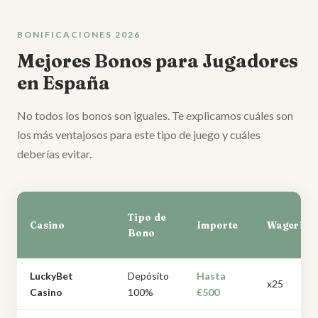
BONIFICACIONES 2026
Mejores Bonos para Jugadores
en España
No todos los bonos son iguales. Te explicamos cuáles son
los más ventajosos para este tipo de juego y cuáles
deberías evitar.
Tipo de
Casino
Importe
Wagering
Bono
LuckyBet
Depósito
Hasta
x25
Casino
100%
€500