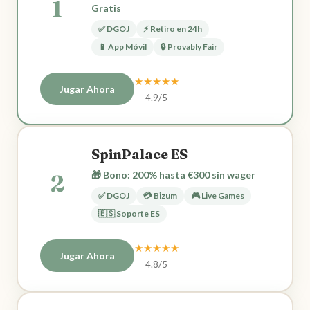
1
Gratis
✅ DGOJ
⚡ Retiro en 24h
📱 App Móvil
🔒 Provably Fair
★★★★★
Jugar Ahora
4.9/5
SpinPalace ES
🎁 Bono: 200% hasta €300 sin wager
2
✅ DGOJ
💳 Bizum
🎮 Live Games
🇪🇸 Soporte ES
★★★★★
Jugar Ahora
4.8/5