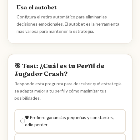
Usa el autobet
Configura el retiro automático para eliminar las
decisiones emocionales. El autobet es la herramienta
más valiosa para mantener la estrategia.
🎯 Test: ¿Cuál es tu Perfil de
Jugador Crash?
Responde esta pregunta para descubrir qué estrategia
se adapta mejor a tu perfil y cómo maximizar tus
posibilidades.
🛡️ Prefiero ganancias pequeñas y constantes,
odio perder