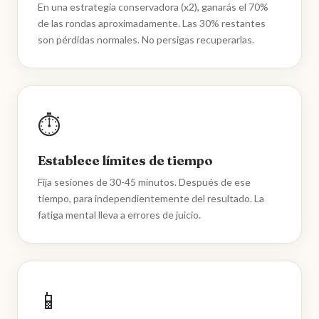
En una estrategia conservadora (x2), ganarás el 70%
de las rondas aproximadamente. Las 30% restantes
son pérdidas normales. No persigas recuperarlas.
⏱️
Establece límites de tiempo
Fija sesiones de 30-45 minutos. Después de ese
tiempo, para independientemente del resultado. La
fatiga mental lleva a errores de juicio.
📱