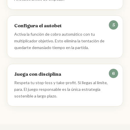
5
Configura el autobet
Activa la función de cobro automático con tu
multiplicador objetivo. Esto elimina la tentación de
quedarte demasiado tiempo en la partida.
6
Juega con disciplina
Respeta tu stop-loss y take-profit. Si llegas al límite,
para. El juego responsable es la única estrategia
sostenible a largo plazo.