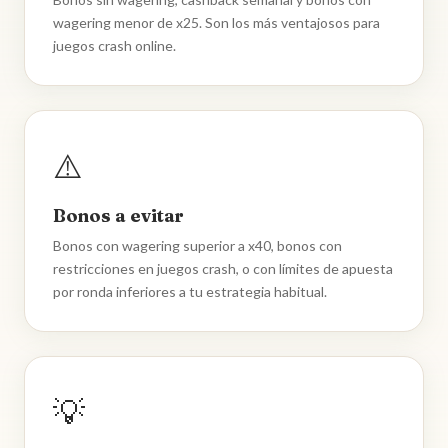
wagering menor de x25. Son los más ventajosos para
juegos crash online.
⚠️
Bonos a evitar
Bonos con wagering superior a x40, bonos con
restricciones en juegos crash, o con límites de apuesta
por ronda inferiores a tu estrategia habitual.
💡