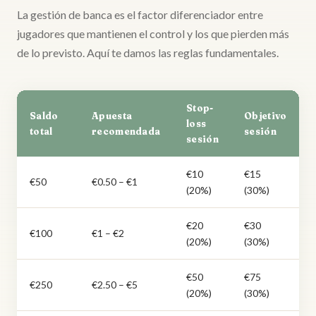
La gestión de banca es el factor diferenciador entre
jugadores que mantienen el control y los que pierden más
de lo previsto. Aquí te damos las reglas fundamentales.
Stop-
Saldo
Apuesta
Objetivo
loss
total
recomendada
sesión
sesión
€10
€15
€50
€0.50 – €1
(20%)
(30%)
€20
€30
€100
€1 – €2
(20%)
(30%)
€50
€75
€250
€2.50 – €5
(20%)
(30%)