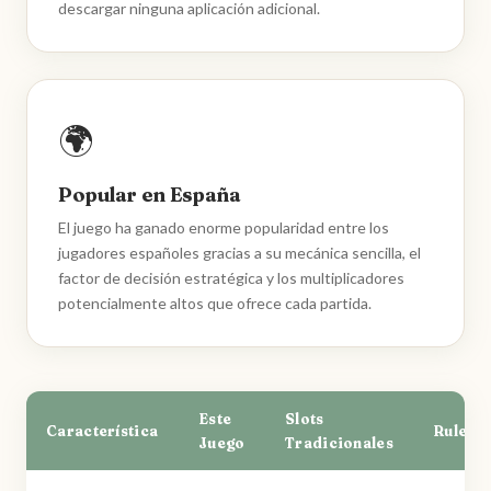
descargar ninguna aplicación adicional.
🌍
Popular en España
El juego ha ganado enorme popularidad entre los
jugadores españoles gracias a su mecánica sencilla, el
factor de decisión estratégica y los multiplicadores
potencialmente altos que ofrece cada partida.
Este
Slots
Característica
Ruleta
Juego
Tradicionales