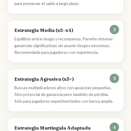
para preservar el saldo a largo plazo.
2
Estrategia Media (x2–x4)
Equilibrio entre riesgo y recompensa. Permite obtener
ganancias significativas sin asumir riesgos excesivos.
Recomendada para jugadores con experiencia.
3
Estrategia Agresiva (x5+)
Buscas multiplicadores altos con apuestas pequeñas.
Alto potencial de ganancia pero también de pérdida.
Solo para jugadores experimentados con banca amplia.
4
Estrategia Martingala Adaptada