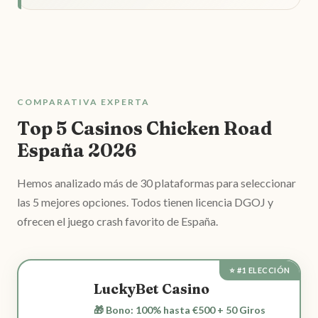
COMPARATIVA EXPERTA
Top 5 Casinos Chicken Road
España 2026
Hemos analizado más de 30 plataformas para seleccionar
las 5 mejores opciones. Todos tienen licencia DGOJ y
ofrecen el juego crash favorito de España.
LuckyBet Casino
🎁 Bono: 100% hasta €500 + 50 Giros