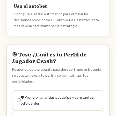
Usa el autobet
Configura el retiro automático para eliminar las
decisiones emocionales. El autobet es la herramienta
más valiosa para mantener la estrategia.
🎯 Test: ¿Cuál es tu Perfil de
Jugador Crash?
Responde esta pregunta para descubrir qué estrategia
se adapta mejor a tu perfil y cómo maximizar tus
posibilidades.
🛡️ Prefiero ganancias pequeñas y constantes,
odio perder