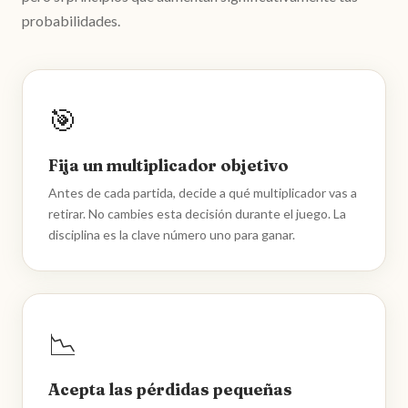
probabilidades.
🎯
Fija un multiplicador objetivo
Antes de cada partida, decide a qué multiplicador vas a
retirar. No cambies esta decisión durante el juego. La
disciplina es la clave número uno para ganar.
📉
Acepta las pérdidas pequeñas