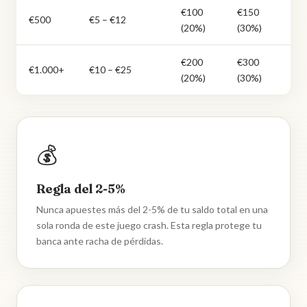
€100
€150
€500
€5 – €12
(20%)
(30%)
€200
€300
€1.000+
€10 – €25
(20%)
(30%)
💰
Regla del 2-5%
Nunca apuestes más del 2-5% de tu saldo total en una
sola ronda de este juego crash. Esta regla protege tu
banca ante racha de pérdidas.