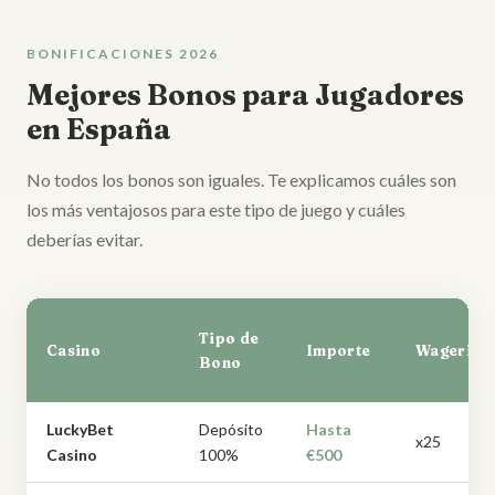
BONIFICACIONES 2026
Mejores Bonos para Jugadores
en España
No todos los bonos son iguales. Te explicamos cuáles son
los más ventajosos para este tipo de juego y cuáles
deberías evitar.
Tipo de
Casino
Importe
Wagering
Bono
LuckyBet
Depósito
Hasta
x25
Casino
100%
€500