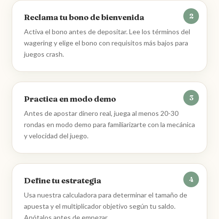
2
Reclama tu bono de bienvenida
Activa el bono antes de depositar. Lee los términos del
wagering y elige el bono con requisitos más bajos para
juegos crash.
3
Practica en modo demo
Antes de apostar dinero real, juega al menos 20-30
rondas en modo demo para familiarizarte con la mecánica
y velocidad del juego.
4
Define tu estrategia
Usa nuestra calculadora para determinar el tamaño de
apuesta y el multiplicador objetivo según tu saldo.
Anótalos antes de empezar.