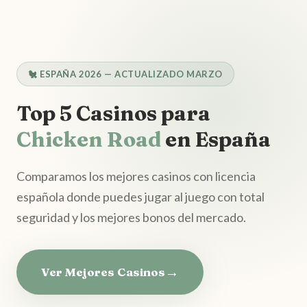
🐔 ESPAÑA 2026 — ACTUALIZADO MARZO
Top 5 Casinos para
Chicken Road
en España
Comparamos los mejores casinos con licencia
española donde puedes jugar al juego con total
seguridad y los mejores bonos del mercado.
→
Ver Mejores Casinos