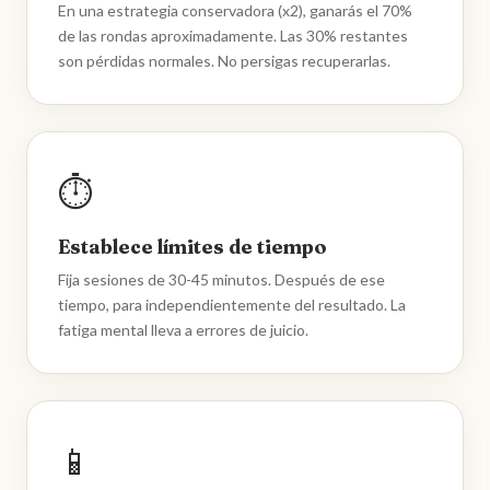
En una estrategia conservadora (x2), ganarás el 70%
de las rondas aproximadamente. Las 30% restantes
son pérdidas normales. No persigas recuperarlas.
⏱️
Establece límites de tiempo
Fija sesiones de 30-45 minutos. Después de ese
tiempo, para independientemente del resultado. La
fatiga mental lleva a errores de juicio.
📱