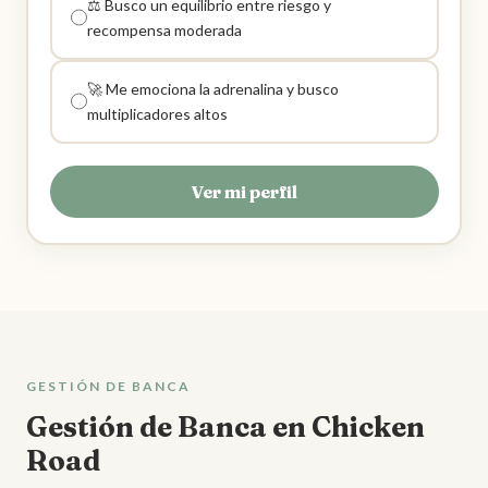
⚖️ Busco un equilibrio entre riesgo y
recompensa moderada
🚀 Me emociona la adrenalina y busco
multiplicadores altos
Ver mi perfil
GESTIÓN DE BANCA
Gestión de Banca en Chicken
Road