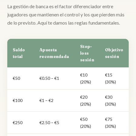
La gestión de banca es el factor diferenciador entre
jugadores que mantienen el control y los que pierden más
de lo previsto. Aquí te damos las reglas fundamentales.
Stop-
Saldo
Apuesta
Objetivo
loss
total
recomendada
sesión
sesión
€10
€15
€50
€0.50 – €1
(20%)
(30%)
€20
€30
€100
€1 – €2
(20%)
(30%)
€50
€75
€250
€2.50 – €5
(20%)
(30%)