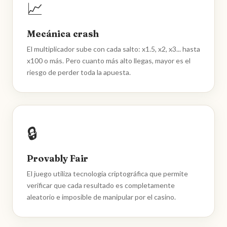
📈
Mecánica crash
El multiplicador sube con cada salto: x1.5, x2, x3... hasta
x100 o más. Pero cuanto más alto llegas, mayor es el
riesgo de perder toda la apuesta.
🔒
Provably Fair
El juego utiliza tecnología criptográfica que permite
verificar que cada resultado es completamente
aleatorio e imposible de manipular por el casino.