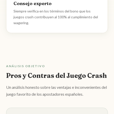
Consejo experto
Siempre verifica en los términos del bono que los
juegos crash contribuyen al 100% al cumplimiento del
wagering.
ANÁLISIS OBJETIVO
Pros y Contras del Juego Crash
Un análisis honesto sobre las ventajas e inconvenientes del
juego favorito de los apostadores españoles.