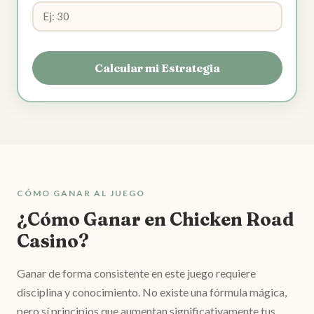
Calcular mi Estrategia
CÓMO GANAR AL JUEGO
¿Cómo Ganar en Chicken Road
Casino?
Ganar de forma consistente en este juego requiere
disciplina y conocimiento. No existe una fórmula mágica,
pero sí principios que aumentan significativamente tus