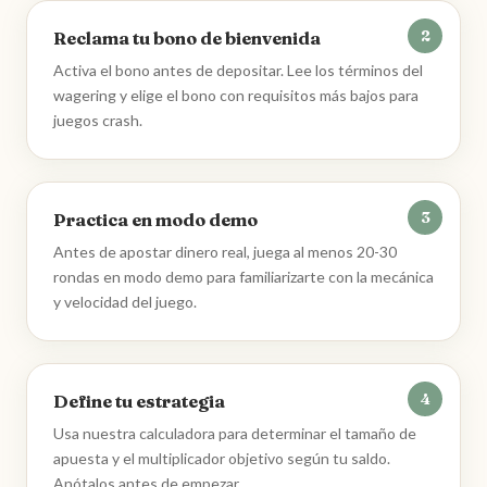
2
Reclama tu bono de bienvenida
Activa el bono antes de depositar. Lee los términos del
wagering y elige el bono con requisitos más bajos para
juegos crash.
3
Practica en modo demo
Antes de apostar dinero real, juega al menos 20-30
rondas en modo demo para familiarizarte con la mecánica
y velocidad del juego.
4
Define tu estrategia
Usa nuestra calculadora para determinar el tamaño de
apuesta y el multiplicador objetivo según tu saldo.
Anótalos antes de empezar.