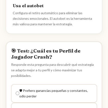
Usa el autobet
Configura el retiro automático para eliminar las
decisiones emocionales. El autobet es la herramienta
más valiosa para mantener la estrategia.
🎯 Test: ¿Cuál es tu Perfil de
Jugador Crash?
Responde esta pregunta para descubrir qué estrategia
se adapta mejor a tu perfil y cómo maximizar tus
posibilidades.
🛡️ Prefiero ganancias pequeñas y constantes,
odio perder