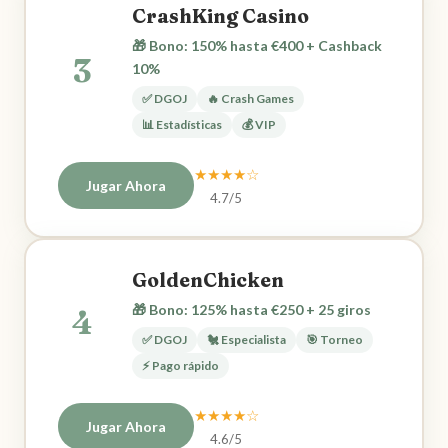
CrashKing Casino
🎁 Bono: 150% hasta €400 + Cashback
3
10%
✅ DGOJ
🔥 Crash Games
📊 Estadísticas
💰 VIP
★★★★☆
Jugar Ahora
4.7/5
GoldenChicken
🎁 Bono: 125% hasta €250 + 25 giros
4
✅ DGOJ
🐔 Especialista
🎯 Torneo
⚡ Pago rápido
★★★★☆
Jugar Ahora
4.6/5