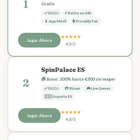
1
Gratis
✅ DGOJ
⚡ Retiro en 24h
📱 App Móvil
🔒 Provably Fair
★★★★★
Jugar Ahora
4.9/5
SpinPalace ES
🎁 Bono: 200% hasta €300 sin wager
2
✅ DGOJ
💳 Bizum
🎮 Live Games
🇪🇸 Soporte ES
★★★★★
Jugar Ahora
4.8/5