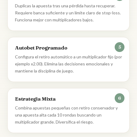
Duplicas la apuesta tras una pérdida hasta recuperar.
Requiere banca suficiente y un límite claro de stop-loss.
Funciona mejor con multiplicadores bajos.
5
Autobet Programado
Configura el retiro automático a un multiplicador fijo (por
ejemplo x2.00). Elimina las decisiones emocionales y
mantiene la disciplina de juego.
6
Estrategia Mixta
Combina apuestas pequeñas con retiro conservador y
una apuesta alta cada 10 rondas buscando un
multiplicador grande. Diversifica el riesgo.