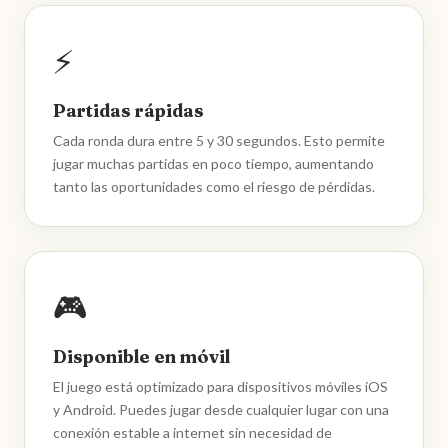
⚡
Partidas rápidas
Cada ronda dura entre 5 y 30 segundos. Esto permite
jugar muchas partidas en poco tiempo, aumentando
tanto las oportunidades como el riesgo de pérdidas.
🎮
Disponible en móvil
El juego está optimizado para dispositivos móviles iOS
y Android. Puedes jugar desde cualquier lugar con una
conexión estable a internet sin necesidad de