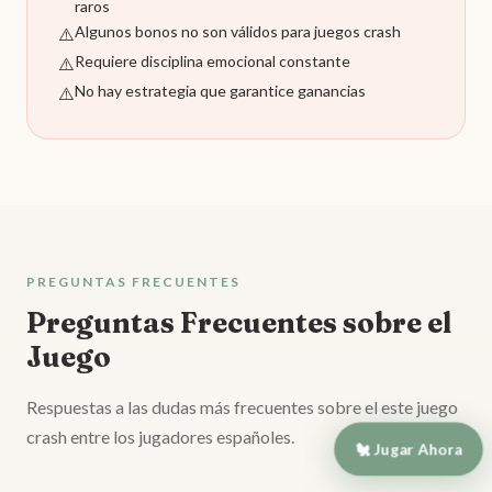
raros
Algunos bonos no son válidos para juegos crash
⚠️
Requiere disciplina emocional constante
⚠️
No hay estrategia que garantice ganancias
⚠️
PREGUNTAS FRECUENTES
Preguntas Frecuentes sobre el
Juego
Respuestas a las dudas más frecuentes sobre el este juego
crash entre los jugadores españoles.
🐔 Jugar Ahora