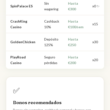
Sin
Hasta
SpinPalace ES
x0 ✨
wagering
€300
CrashKing
Cashback
Hasta
x15
Casino
10%
€100/sem
Depósito
Hasta
GoldenChicken
x30
125%
€250
PlayRoad
Seguro
Hasta
x20
Casino
pérdidas
€200
✅
Bonos recomendados
Bonos sin wagering, cashback semanal y bonos con