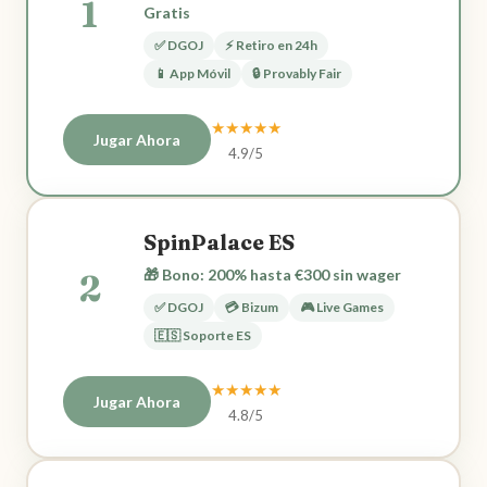
1
Gratis
✅ DGOJ
⚡ Retiro en 24h
📱 App Móvil
🔒 Provably Fair
★★★★★
Jugar Ahora
4.9/5
SpinPalace ES
🎁 Bono: 200% hasta €300 sin wager
2
✅ DGOJ
💳 Bizum
🎮 Live Games
🇪🇸 Soporte ES
★★★★★
Jugar Ahora
4.8/5