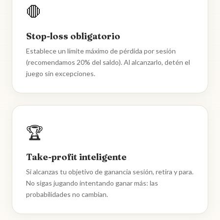
🛑
Stop-loss obligatorio
Establece un límite máximo de pérdida por sesión
(recomendamos 20% del saldo). Al alcanzarlo, detén el
juego sin excepciones.
🏆
Take-profit inteligente
Si alcanzas tu objetivo de ganancia sesión, retira y para.
No sigas jugando intentando ganar más: las
probabilidades no cambian.