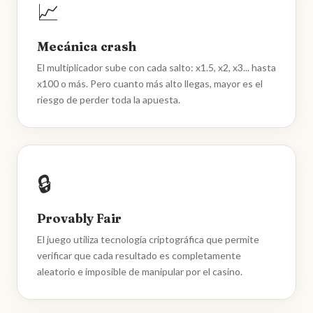
📈
Mecánica crash
El multiplicador sube con cada salto: x1.5, x2, x3... hasta
x100 o más. Pero cuanto más alto llegas, mayor es el
riesgo de perder toda la apuesta.
🔒
Provably Fair
El juego utiliza tecnología criptográfica que permite
verificar que cada resultado es completamente
aleatorio e imposible de manipular por el casino.