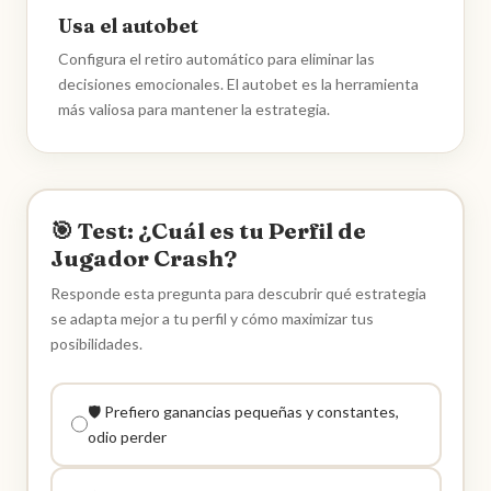
Usa el autobet
Configura el retiro automático para eliminar las
decisiones emocionales. El autobet es la herramienta
más valiosa para mantener la estrategia.
🎯 Test: ¿Cuál es tu Perfil de
Jugador Crash?
Responde esta pregunta para descubrir qué estrategia
se adapta mejor a tu perfil y cómo maximizar tus
posibilidades.
🛡️ Prefiero ganancias pequeñas y constantes,
odio perder