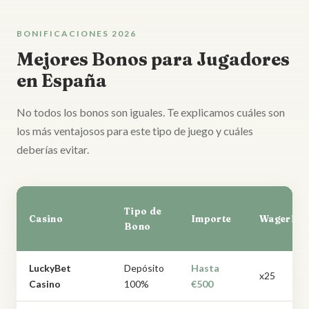
BONIFICACIONES 2026
Mejores Bonos para Jugadores
en España
No todos los bonos son iguales. Te explicamos cuáles son
los más ventajosos para este tipo de juego y cuáles
deberías evitar.
Tipo de
Casino
Importe
Wagering
Bono
LuckyBet
Depósito
Hasta
x25
Casino
100%
€500