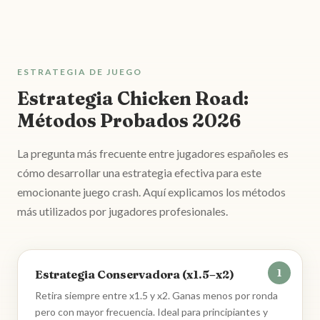
ESTRATEGIA DE JUEGO
Estrategia Chicken Road:
Métodos Probados 2026
La pregunta más frecuente entre jugadores españoles es
cómo desarrollar una estrategia efectiva para este
emocionante juego crash. Aquí explicamos los métodos
más utilizados por jugadores profesionales.
1
Estrategia Conservadora (x1.5–x2)
Retira siempre entre x1.5 y x2. Ganas menos por ronda
pero con mayor frecuencia. Ideal para principiantes y