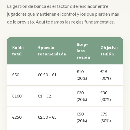
La gestión de banca es el factor diferenciador entre
jugadores que mantienen el control y los que pierden más
de lo previsto. Aquí te damos las reglas fundamentales.
Stop-
Saldo
Apuesta
Objetivo
loss
total
recomendada
sesión
sesión
€10
€15
€50
€0.50 – €1
(20%)
(30%)
€20
€30
€100
€1 – €2
(20%)
(30%)
€50
€75
€250
€2.50 – €5
(20%)
(30%)