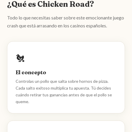
¿Qué es Chicken Road?
Todo lo que necesitas saber sobre este emocionante juego
crash que está arrasando en los casinos españoles.
🐔
El concepto
Controlas un pollo que salta sobre hornos de pizza.
Cada salto exitoso multiplica tu apuesta. Tú decides
cuándo retirar tus ganancias antes de que el pollo se
queme.