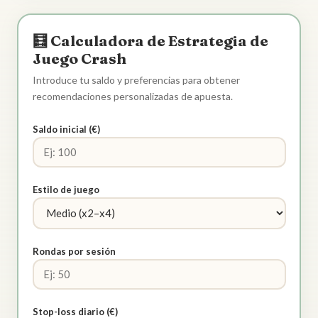
🧮 Calculadora de Estrategia de
Juego Crash
Introduce tu saldo y preferencias para obtener
recomendaciones personalizadas de apuesta.
Saldo inicial (€)
Estilo de juego
Rondas por sesión
Stop-loss diario (€)