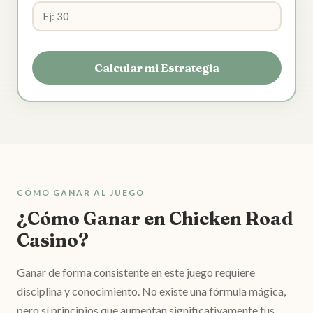
Calcular mi Estrategia
CÓMO GANAR AL JUEGO
¿Cómo Ganar en Chicken Road
Casino?
Ganar de forma consistente en este juego requiere
disciplina y conocimiento. No existe una fórmula mágica,
pero sí principios que aumentan significativamente tus