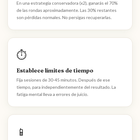
En una estrategia conservadora (x2), ganarás el 70%
de las rondas aproximadamente. Las 30% restantes
son pérdidas normales. No persigas recuperarlas.
⏱️
Establece límites de tiempo
Fija sesiones de 30-45 minutos. Después de ese
tiempo, para independientemente del resultado. La
fatiga mental lleva a errores de juicio.
📱