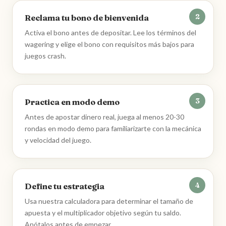
2
Reclama tu bono de bienvenida
Activa el bono antes de depositar. Lee los términos del
wagering y elige el bono con requisitos más bajos para
juegos crash.
3
Practica en modo demo
Antes de apostar dinero real, juega al menos 20-30
rondas en modo demo para familiarizarte con la mecánica
y velocidad del juego.
4
Define tu estrategia
Usa nuestra calculadora para determinar el tamaño de
apuesta y el multiplicador objetivo según tu saldo.
Anótalos antes de empezar.