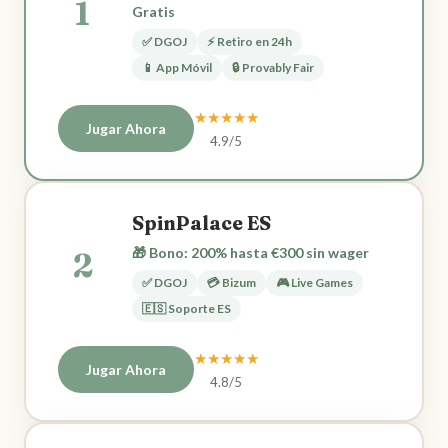
1
Gratis
✅ DGOJ
⚡ Retiro en 24h
📱 App Móvil
🔒 Provably Fair
★★★★★
Jugar Ahora
4.9/5
SpinPalace ES
🎁 Bono: 200% hasta €300 sin wager
2
✅ DGOJ
💳 Bizum
🎮 Live Games
🇪🇸 Soporte ES
★★★★★
Jugar Ahora
4.8/5