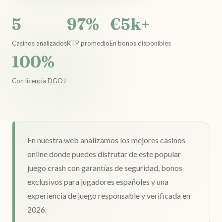
5
97%
€5k+
Casinos analizados
RTP promedio
En bonos disponibles
100%
Con licencia DGOJ
En nuestra web analizamos los mejores casinos
online donde puedes disfrutar de este popular
juego crash con garantías de seguridad, bonos
exclusivos para jugadores españoles y una
experiencia de juego responsable y verificada en
2026.