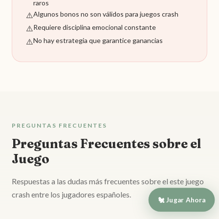
raros
Algunos bonos no son válidos para juegos crash
⚠️
Requiere disciplina emocional constante
⚠️
No hay estrategia que garantice ganancias
⚠️
PREGUNTAS FRECUENTES
Preguntas Frecuentes sobre el
Juego
Respuestas a las dudas más frecuentes sobre el este juego
crash entre los jugadores españoles.
🐔 Jugar Ahora