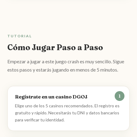
TUTORIAL
Cómo Jugar Paso a Paso
Empezar a jugar a este juego crash es muy sencillo. Sigue
estos pasos y estarás jugando en menos de 5 minutos.
1
Regístrate en un casino DGOJ
Elige uno de los 5 casinos recomendados. El registro es
gratuito y rápido. Necesitarás tu DNI y datos bancarios
para verificar tu identidad.