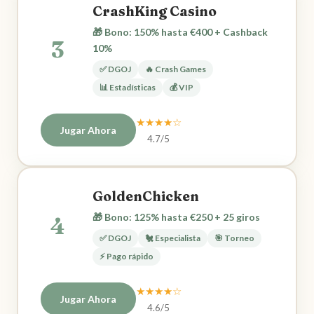
CrashKing Casino
🎁 Bono: 150% hasta €400 + Cashback
3
10%
✅ DGOJ
🔥 Crash Games
📊 Estadísticas
💰 VIP
★★★★☆
Jugar Ahora
4.7/5
GoldenChicken
🎁 Bono: 125% hasta €250 + 25 giros
4
✅ DGOJ
🐔 Especialista
🎯 Torneo
⚡ Pago rápido
★★★★☆
Jugar Ahora
4.6/5