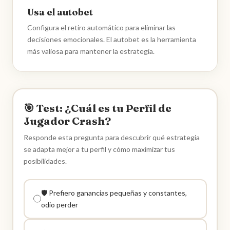
Usa el autobet
Configura el retiro automático para eliminar las
decisiones emocionales. El autobet es la herramienta
más valiosa para mantener la estrategia.
🎯 Test: ¿Cuál es tu Perfil de
Jugador Crash?
Responde esta pregunta para descubrir qué estrategia
se adapta mejor a tu perfil y cómo maximizar tus
posibilidades.
🛡️ Prefiero ganancias pequeñas y constantes,
odio perder