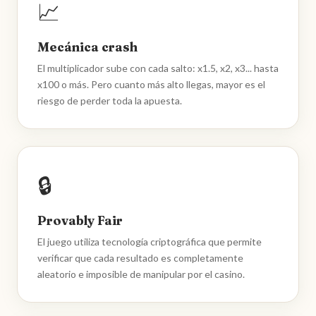
📈
Mecánica crash
El multiplicador sube con cada salto: x1.5, x2, x3... hasta
x100 o más. Pero cuanto más alto llegas, mayor es el
riesgo de perder toda la apuesta.
🔒
Provably Fair
El juego utiliza tecnología criptográfica que permite
verificar que cada resultado es completamente
aleatorio e imposible de manipular por el casino.