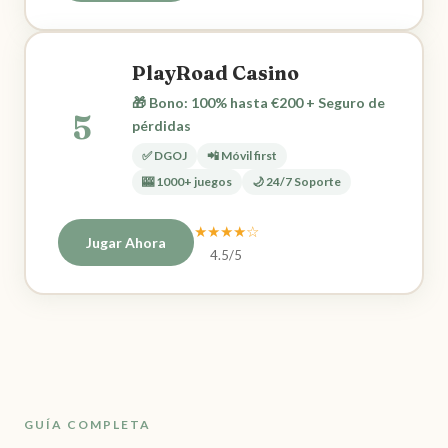
PlayRoad Casino
🎁 Bono: 100% hasta €200 + Seguro de
5
pérdidas
✅ DGOJ
📲 Móvil first
🎰 1000+ juegos
🌙 24/7 Soporte
★★★★☆
Jugar Ahora
4.5/5
GUÍA COMPLETA