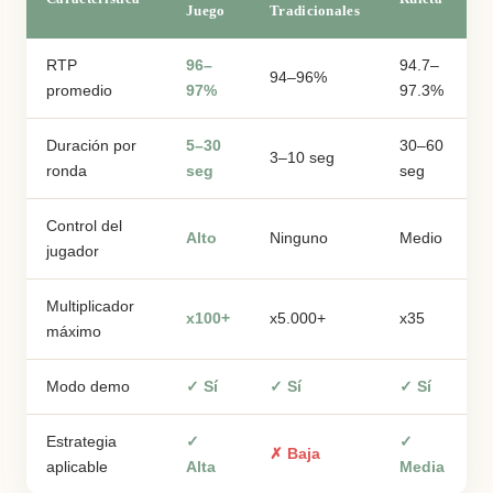
Juego
Tradicionales
RTP
96–
94.7–
94–96%
promedio
97%
97.3%
Duración por
5–30
30–60
3–10 seg
ronda
seg
seg
Control del
Alto
Ninguno
Medio
jugador
Multiplicador
x100+
x5.000+
x35
máximo
Modo demo
✓ Sí
✓ Sí
✓ Sí
Estrategia
✓
✓
✗ Baja
aplicable
Alta
Media