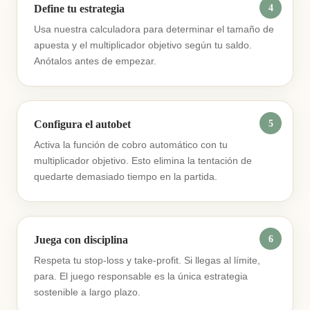
4
Define tu estrategia
Usa nuestra calculadora para determinar el tamaño de
apuesta y el multiplicador objetivo según tu saldo.
Anótalos antes de empezar.
5
Configura el autobet
Activa la función de cobro automático con tu
multiplicador objetivo. Esto elimina la tentación de
quedarte demasiado tiempo en la partida.
6
Juega con disciplina
Respeta tu stop-loss y take-profit. Si llegas al límite,
para. El juego responsable es la única estrategia
sostenible a largo plazo.