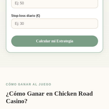
Stop-loss diario (€)
Calcular mi Estrategia
CÓMO GANAR AL JUEGO
¿Cómo Ganar en Chicken Road
Casino?