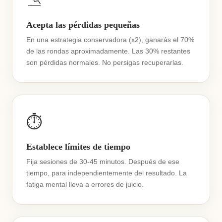
📉
Acepta las pérdidas pequeñas
En una estrategia conservadora (x2), ganarás el 70%
de las rondas aproximadamente. Las 30% restantes
son pérdidas normales. No persigas recuperarlas.
⏱️
Establece límites de tiempo
Fija sesiones de 30-45 minutos. Después de ese
tiempo, para independientemente del resultado. La
fatiga mental lleva a errores de juicio.