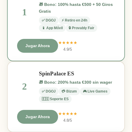
🎁 Bono: 100% hasta €500 + 50 Giros
1
Gratis
✅ DGOJ
⚡ Retiro en 24h
📱 App Móvil
🔒 Provably Fair
★★★★★
Jugar Ahora
4.9/5
SpinPalace ES
🎁 Bono: 200% hasta €300 sin wager
2
✅ DGOJ
💳 Bizum
🎮 Live Games
🇪🇸 Soporte ES
★★★★★
Jugar Ahora
4.8/5