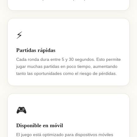
⚡
Partidas rápidas
Cada ronda dura entre 5 y 30 segundos. Esto permite
jugar muchas partidas en poco tiempo, aumentando
tanto las oportunidades como el riesgo de pérdidas.
🎮
Disponible en móvil
El juego está optimizado para dispositivos móviles