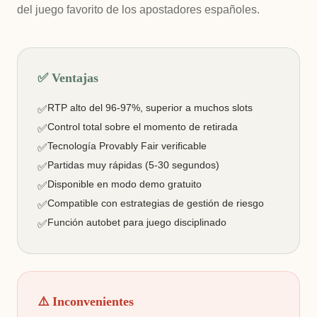
del juego favorito de los apostadores españoles.
✅ Ventajas
RTP alto del 96-97%, superior a muchos slots
✅
Control total sobre el momento de retirada
✅
Tecnología Provably Fair verificable
✅
Partidas muy rápidas (5-30 segundos)
✅
Disponible en modo demo gratuito
✅
Compatible con estrategias de gestión de riesgo
✅
Función autobet para juego disciplinado
✅
⚠️ Inconvenientes