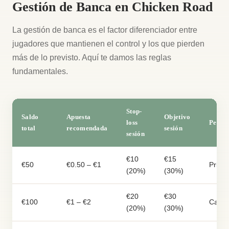
Gestión de Banca en Chicken Road
La gestión de banca es el factor diferenciador entre
jugadores que mantienen el control y los que pierden
más de lo previsto. Aquí te damos las reglas
fundamentales.
Stop-
Saldo
Apuesta
Objetivo
loss
Perfil
total
recomendada
sesión
sesión
€10
€15
€50
€0.50 – €1
Princi
(20%)
(30%)
€20
€30
€100
€1 – €2
Casua
(20%)
(30%)