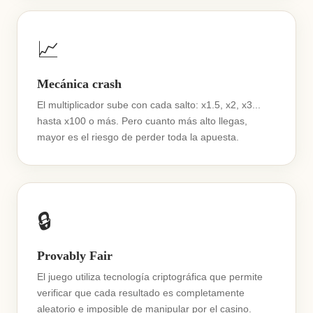
📈
Mecánica crash
El multiplicador sube con cada salto: x1.5, x2, x3...
hasta x100 o más. Pero cuanto más alto llegas,
mayor es el riesgo de perder toda la apuesta.
🔒
Provably Fair
El juego utiliza tecnología criptográfica que permite
verificar que cada resultado es completamente
aleatorio e imposible de manipular por el casino.