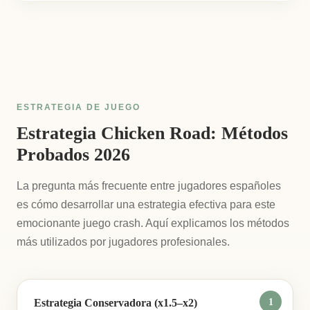
ESTRATEGIA DE JUEGO
Estrategia Chicken Road: Métodos
Probados 2026
La pregunta más frecuente entre jugadores españoles
es cómo desarrollar una estrategia efectiva para este
emocionante juego crash. Aquí explicamos los métodos
más utilizados por jugadores profesionales.
1
Estrategia Conservadora (x1.5–x2)