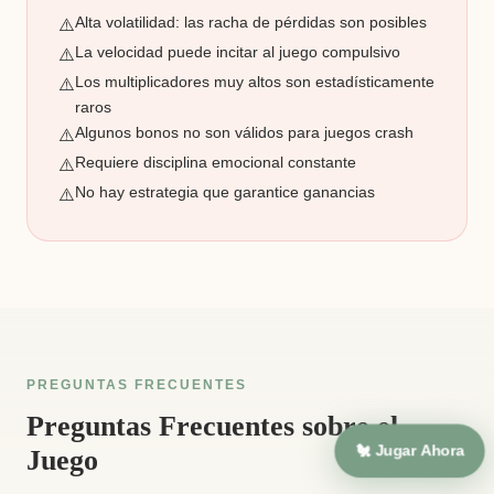
Alta volatilidad: las racha de pérdidas son posibles
⚠️
La velocidad puede incitar al juego compulsivo
⚠️
Los multiplicadores muy altos son estadísticamente
⚠️
raros
Algunos bonos no son válidos para juegos crash
⚠️
Requiere disciplina emocional constante
⚠️
No hay estrategia que garantice ganancias
⚠️
PREGUNTAS FRECUENTES
Preguntas Frecuentes sobre el
🐔 Jugar Ahora
Juego