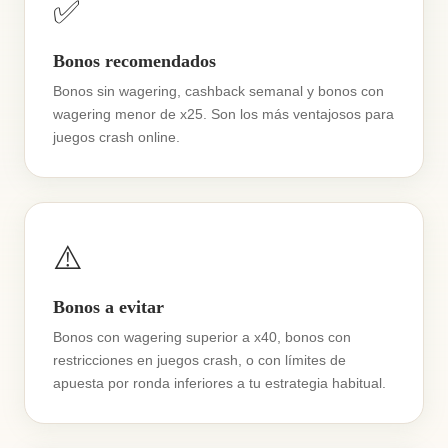
✅
Bonos recomendados
Bonos sin wagering, cashback semanal y bonos con
wagering menor de x25. Son los más ventajosos para
juegos crash online.
⚠️
Bonos a evitar
Bonos con wagering superior a x40, bonos con
restricciones en juegos crash, o con límites de
apuesta por ronda inferiores a tu estrategia habitual.