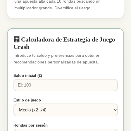
una apuesta alta cada 10 rondas buscando un
multiplicador grande. Diversifica el riesgo.
🧮 Calculadora de Estrategia de Juego
Crash
Introduce tu saldo y preferencias para obtener
recomendaciones personalizadas de apuesta.
Saldo inicial (€)
Estilo de juego
Rondas por sesión