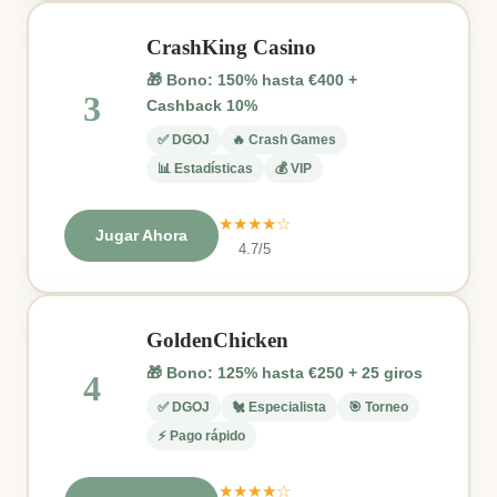
CrashKing Casino
🎁 Bono: 150% hasta €400 +
3
Cashback 10%
✅ DGOJ
🔥 Crash Games
📊 Estadísticas
💰 VIP
★★★★☆
Jugar Ahora
4.7/5
GoldenChicken
🎁 Bono: 125% hasta €250 + 25 giros
4
✅ DGOJ
🐔 Especialista
🎯 Torneo
⚡ Pago rápido
★★★★☆