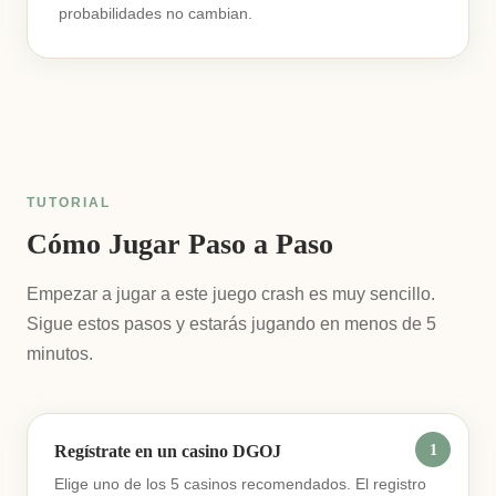
probabilidades no cambian.
TUTORIAL
Cómo Jugar Paso a Paso
Empezar a jugar a este juego crash es muy sencillo.
Sigue estos pasos y estarás jugando en menos de 5
minutos.
1
Regístrate en un casino DGOJ
Elige uno de los 5 casinos recomendados. El registro