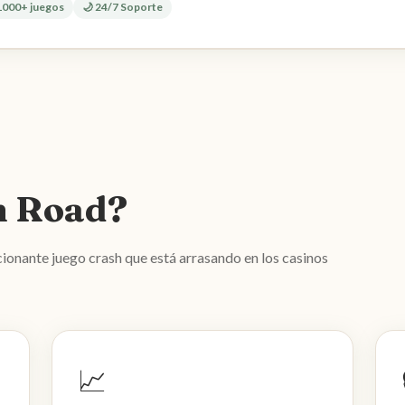
1000+ juegos
🌙 24/7 Soporte
n Road?
ionante juego crash que está arrasando en los casinos
📈