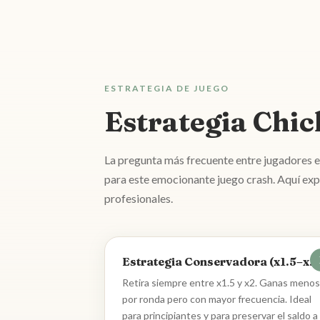
ESTRATEGIA DE JUEGO
Estrategia Chi
La pregunta más frecuente entre jugadores e
para este emocionante juego crash. Aquí ex
profesionales.
Estrategia Conservadora (x1.5–x2
Retira siempre entre x1.5 y x2. Ganas menos
por ronda pero con mayor frecuencia. Ideal
para principiantes y para preservar el saldo a