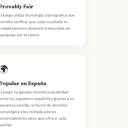
Provably Fair
El juego utiliza tecnología criptográfica que
permite verificar que cada resultado es
completamente aleatorio e imposible de
manipular por el casino.
🌍
Popular en España
El juego ha ganado enorme popularidad
entre los jugadores españoles gracias a su
mecánica sencilla, el factor de decisión
estratégica y los multiplicadores
potencialmente altos que ofrece cada
partida.