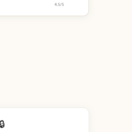
4.5/5
🔒