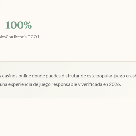
100%
bles
Con licencia DGOJ
 casinos online donde puedes disfrutar de este popular juego cras
una experiencia de juego responsable y verificada en 2026.