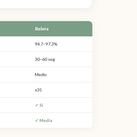
Ruleta
94.7–97.3%
30–60 seg
Medio
x35
✓ Sí
✓ Media