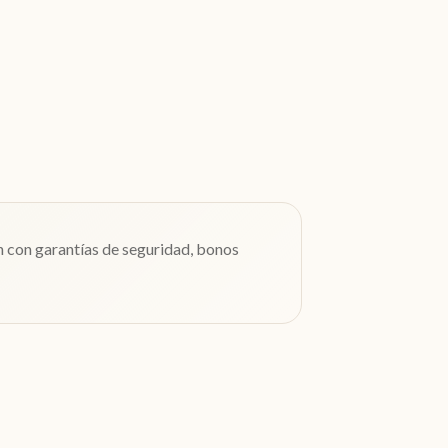
h con garantías de seguridad, bonos