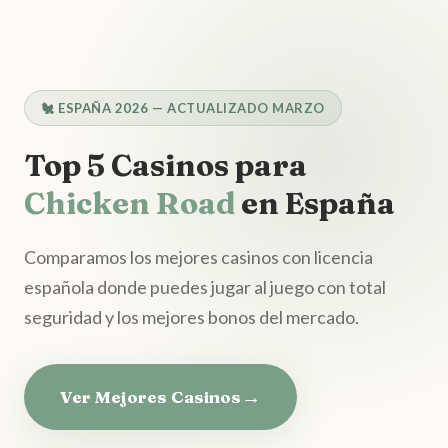
🐔 ESPAÑA 2026 — ACTUALIZADO MARZO
Top 5 Casinos para
Chicken Road
en España
Comparamos los mejores casinos con licencia
española donde puedes jugar al juego con total
seguridad y los mejores bonos del mercado.
→
Ver Mejores Casinos