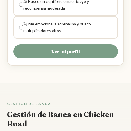
⚖️ Busco un equilibrio entre riesgo y
recompensa moderada
🚀 Me emociona la adrenalina y busco
multiplicadores altos
Ver mi perfil
GESTIÓN DE BANCA
Gestión de Banca en Chicken
Road