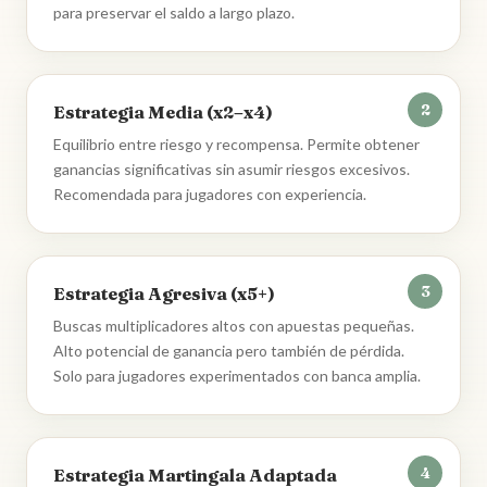
para preservar el saldo a largo plazo.
2
Estrategia Media (x2–x4)
Equilibrio entre riesgo y recompensa. Permite obtener
ganancias significativas sin asumir riesgos excesivos.
Recomendada para jugadores con experiencia.
3
Estrategia Agresiva (x5+)
Buscas multiplicadores altos con apuestas pequeñas.
Alto potencial de ganancia pero también de pérdida.
Solo para jugadores experimentados con banca amplia.
4
Estrategia Martingala Adaptada