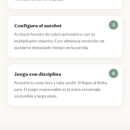
5
Configura el autobet
Activa la función de cobro automático con tu
multiplicador objetivo. Esto elimina la tentación de
quedarte demasiado tiempo en la partida.
6
Juega con disciplina
Respeta tu stop-loss y take-profit. Si llegas al límite,
para. El juego responsable es la única estrategia
sostenible a largo plazo.