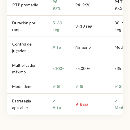
96–
94.7–
RTP promedio
94–96%
97%
97.3%
Duración por
5–30
30–60
3–10 seg
ronda
seg
seg
Control del
Alto
Ninguno
Medio
jugador
Multiplicador
x100+
x5.000+
x35
máximo
Modo demo
✓ Sí
✓ Sí
✓ Sí
Estrategia
✓
✓
✗ Baja
aplicable
Alta
Media