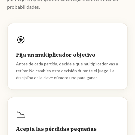
probabilidades.
🎯
Fija un multiplicador objetivo
Antes de cada partida, decide a qué multiplicador vas a
retirar. No cambies esta decisión durante el juego. La
disciplina es la clave número uno para ganar.
📉
Acepta las pérdidas pequeñas