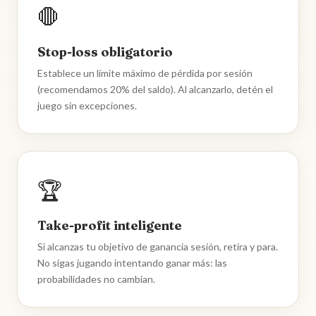
🛑
Stop-loss obligatorio
Establece un límite máximo de pérdida por sesión
(recomendamos 20% del saldo). Al alcanzarlo, detén el
juego sin excepciones.
🏆
Take-profit inteligente
Si alcanzas tu objetivo de ganancia sesión, retira y para.
No sigas jugando intentando ganar más: las
probabilidades no cambian.