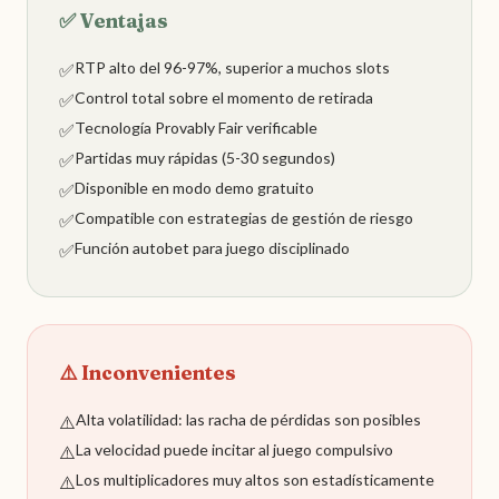
✅ Ventajas
RTP alto del 96-97%, superior a muchos slots
✅
Control total sobre el momento de retirada
✅
Tecnología Provably Fair verificable
✅
Partidas muy rápidas (5-30 segundos)
✅
Disponible en modo demo gratuito
✅
Compatible con estrategias de gestión de riesgo
✅
Función autobet para juego disciplinado
✅
⚠️ Inconvenientes
Alta volatilidad: las racha de pérdidas son posibles
⚠️
La velocidad puede incitar al juego compulsivo
⚠️
Los multiplicadores muy altos son estadísticamente
⚠️