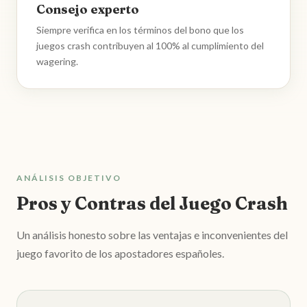
Consejo experto
Siempre verifica en los términos del bono que los
juegos crash contribuyen al 100% al cumplimiento del
wagering.
ANÁLISIS OBJETIVO
Pros y Contras del Juego Crash
Un análisis honesto sobre las ventajas e inconvenientes del
juego favorito de los apostadores españoles.