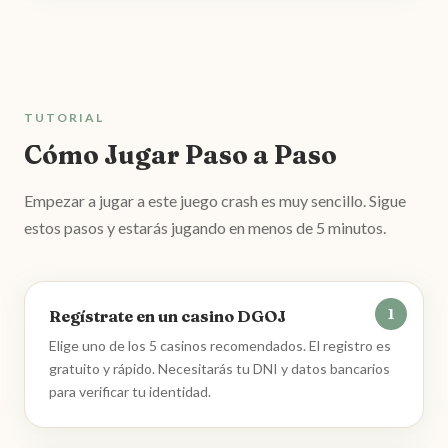
TUTORIAL
Cómo Jugar Paso a Paso
Empezar a jugar a este juego crash es muy sencillo. Sigue
estos pasos y estarás jugando en menos de 5 minutos.
1
Regístrate en un casino DGOJ
Elige uno de los 5 casinos recomendados. El registro es
gratuito y rápido. Necesitarás tu DNI y datos bancarios
para verificar tu identidad.