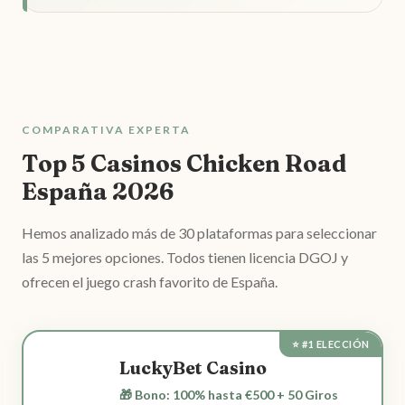
COMPARATIVA EXPERTA
Top 5 Casinos Chicken Road
España 2026
Hemos analizado más de 30 plataformas para seleccionar
las 5 mejores opciones. Todos tienen licencia DGOJ y
ofrecen el juego crash favorito de España.
LuckyBet Casino
🎁 Bono: 100% hasta €500 + 50 Giros