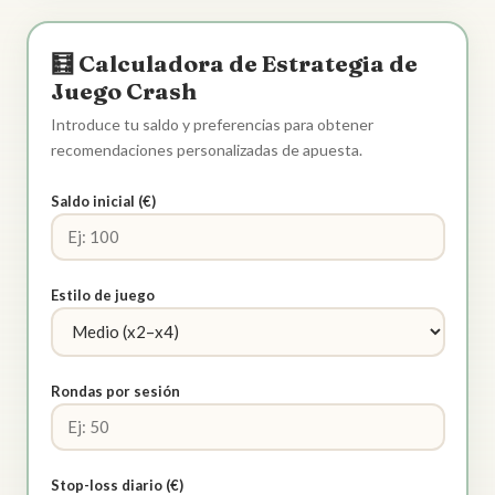
🧮 Calculadora de Estrategia de
Juego Crash
Introduce tu saldo y preferencias para obtener
recomendaciones personalizadas de apuesta.
Saldo inicial (€)
Estilo de juego
Rondas por sesión
Stop-loss diario (€)