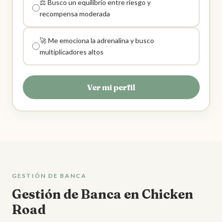
⚖️ Busco un equilibrio entre riesgo y
recompensa moderada
🚀 Me emociona la adrenalina y busco
multiplicadores altos
Ver mi perfil
GESTIÓN DE BANCA
Gestión de Banca en Chicken
Road