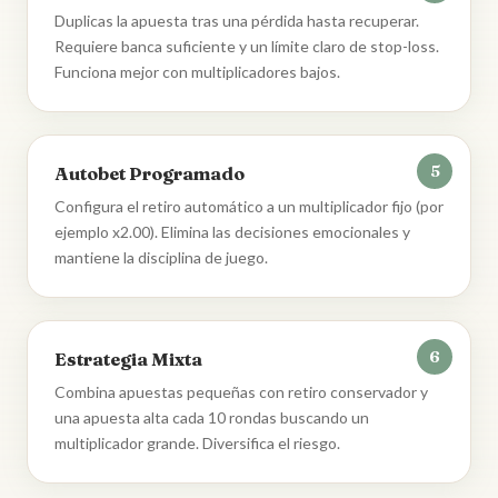
Duplicas la apuesta tras una pérdida hasta recuperar.
Requiere banca suficiente y un límite claro de stop-loss.
Funciona mejor con multiplicadores bajos.
5
Autobet Programado
Configura el retiro automático a un multiplicador fijo (por
ejemplo x2.00). Elimina las decisiones emocionales y
mantiene la disciplina de juego.
6
Estrategia Mixta
Combina apuestas pequeñas con retiro conservador y
una apuesta alta cada 10 rondas buscando un
multiplicador grande. Diversifica el riesgo.