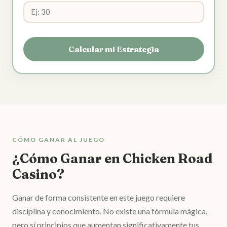
Calcular mi Estrategia
CÓMO GANAR AL JUEGO
¿Cómo Ganar en Chicken Road
Casino?
Ganar de forma consistente en este juego requiere
disciplina y conocimiento. No existe una fórmula mágica,
pero sí principios que aumentan significativamente tus