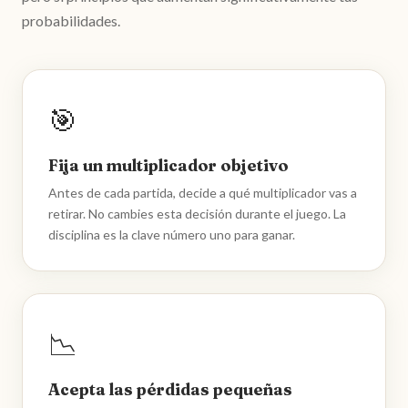
probabilidades.
🎯
Fija un multiplicador objetivo
Antes de cada partida, decide a qué multiplicador vas a
retirar. No cambies esta decisión durante el juego. La
disciplina es la clave número uno para ganar.
📉
Acepta las pérdidas pequeñas