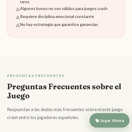
raros
Algunos bonos no son válidos para juegos crash
⚠️
Requiere disciplina emocional constante
⚠️
No hay estrategia que garantice ganancias
⚠️
PREGUNTAS FRECUENTES
Preguntas Frecuentes sobre el
Juego
Respuestas a las dudas más frecuentes sobre el este juego
crash entre los jugadores españoles.
🐔 Jugar Ahora