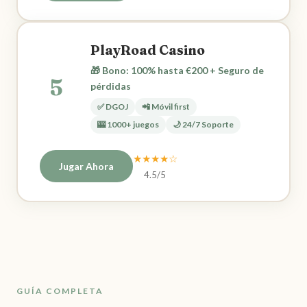
PlayRoad Casino
🎁 Bono: 100% hasta €200 + Seguro de
5
pérdidas
✅ DGOJ
📲 Móvil first
🎰 1000+ juegos
🌙 24/7 Soporte
★★★★☆
Jugar Ahora
4.5/5
GUÍA COMPLETA