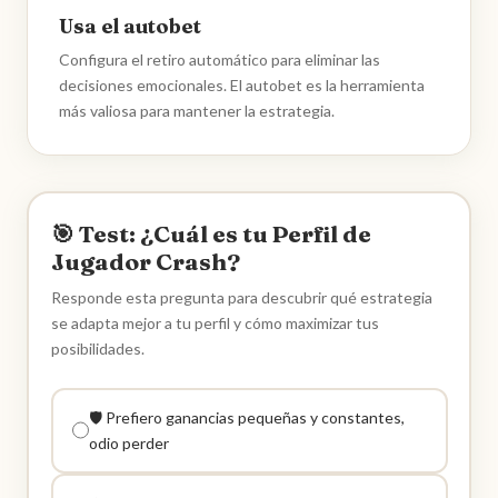
Usa el autobet
Configura el retiro automático para eliminar las
decisiones emocionales. El autobet es la herramienta
más valiosa para mantener la estrategia.
🎯 Test: ¿Cuál es tu Perfil de
Jugador Crash?
Responde esta pregunta para descubrir qué estrategia
se adapta mejor a tu perfil y cómo maximizar tus
posibilidades.
🛡️ Prefiero ganancias pequeñas y constantes,
odio perder