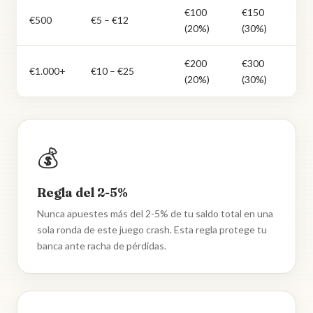
€100
€150
€500
€5 – €12
(20%)
(30%)
€200
€300
€1.000+
€10 – €25
(20%)
(30%)
💰
Regla del 2-5%
Nunca apuestes más del 2-5% de tu saldo total en una
sola ronda de este juego crash. Esta regla protege tu
banca ante racha de pérdidas.