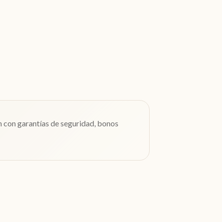
h con garantías de seguridad, bonos