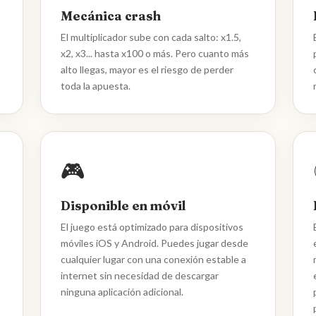
Mecánica crash
El multiplicador sube con cada salto: x1.5,
x2, x3... hasta x100 o más. Pero cuanto más
alto llegas, mayor es el riesgo de perder
toda la apuesta.
🎮
Disponible en móvil
El juego está optimizado para dispositivos
móviles iOS y Android. Puedes jugar desde
cualquier lugar con una conexión estable a
internet sin necesidad de descargar
ninguna aplicación adicional.