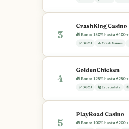
CrashKing Casino
3
🎁 Bono: 150% hasta €400 
✅ DGOJ
🔥 Crash Games
GoldenChicken
4
🎁 Bono: 125% hasta €250 + 
✅ DGOJ
🐔 Especialista

PlayRoad Casino
5
🎁 Bono: 100% hasta €200 +