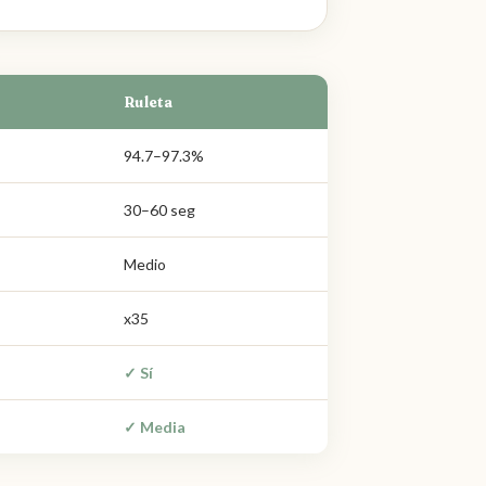
Ruleta
94.7–97.3%
30–60 seg
Medio
x35
✓ Sí
✓ Media