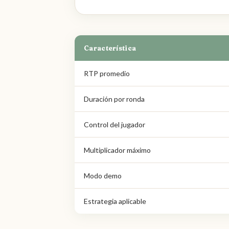
Característica
RTP promedio
Duración por ronda
Control del jugador
Multiplicador máximo
Modo demo
Estrategia aplicable