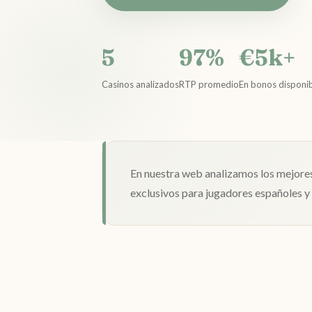
5
97%
€5k+
Casinos analizados
RTP promedio
En bonos disponi
En nuestra web analizamos los mejores
exclusivos para jugadores españoles y 