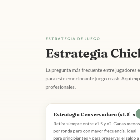
ESTRATEGIA DE JUEGO
Estrategia Chi
La pregunta más frecuente entre jugadores e
para este emocionante juego crash. Aquí ex
profesionales.
Estrategia Conservadora (x1.5–x2
Retira siempre entre x1.5 y x2. Ganas menos
por ronda pero con mayor frecuencia. Ideal
para principiantes y para preservar el saldo a