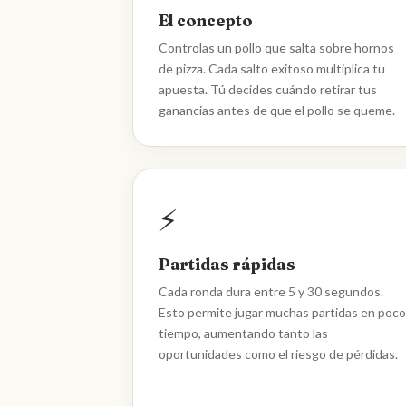
El concepto
Controlas un pollo que salta sobre hornos
de pizza. Cada salto exitoso multiplica tu
apuesta. Tú decides cuándo retirar tus
ganancias antes de que el pollo se queme.
⚡
Partidas rápidas
Cada ronda dura entre 5 y 30 segundos.
Esto permite jugar muchas partidas en poco
tiempo, aumentando tanto las
oportunidades como el riesgo de pérdidas.