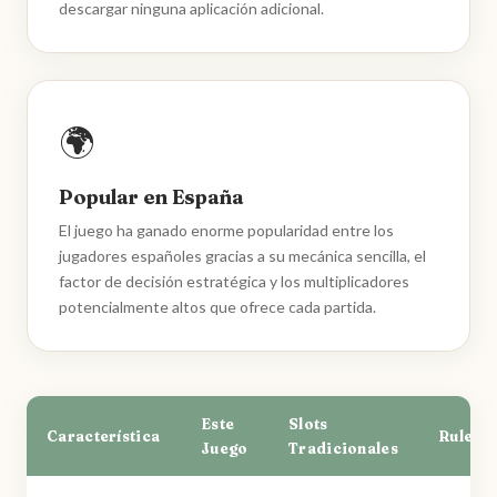
descargar ninguna aplicación adicional.
🌍
Popular en España
El juego ha ganado enorme popularidad entre los
jugadores españoles gracias a su mecánica sencilla, el
factor de decisión estratégica y los multiplicadores
potencialmente altos que ofrece cada partida.
Este
Slots
Característica
Ruleta
Juego
Tradicionales