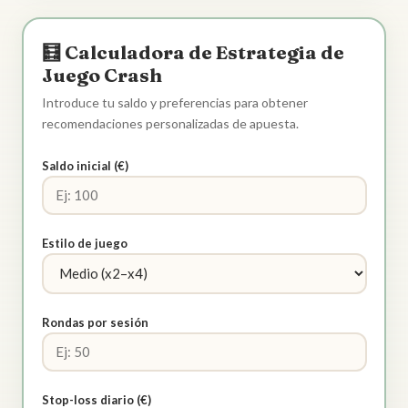
🧮 Calculadora de Estrategia de
Juego Crash
Introduce tu saldo y preferencias para obtener
recomendaciones personalizadas de apuesta.
Saldo inicial (€)
Estilo de juego
Rondas por sesión
Stop-loss diario (€)