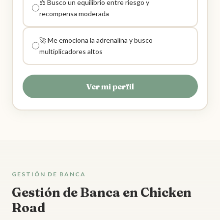
⚖️ Busco un equilibrio entre riesgo y
recompensa moderada
🚀 Me emociona la adrenalina y busco
multiplicadores altos
Ver mi perfil
GESTIÓN DE BANCA
Gestión de Banca en Chicken
Road