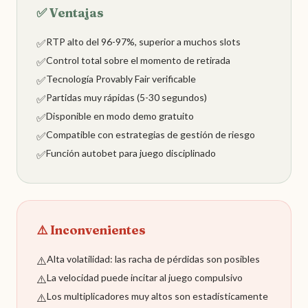
✅ Ventajas
RTP alto del 96-97%, superior a muchos slots
✅
Control total sobre el momento de retirada
✅
Tecnología Provably Fair verificable
✅
Partidas muy rápidas (5-30 segundos)
✅
Disponible en modo demo gratuito
✅
Compatible con estrategias de gestión de riesgo
✅
Función autobet para juego disciplinado
✅
⚠️ Inconvenientes
Alta volatilidad: las racha de pérdidas son posibles
⚠️
La velocidad puede incitar al juego compulsivo
⚠️
Los multiplicadores muy altos son estadísticamente
⚠️