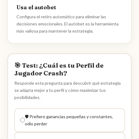
Usa el autobet
Configura el retiro automático para eliminar las
decisiones emocionales. El autobet es la herramienta
más valiosa para mantener la estrategia.
🎯 Test: ¿Cuál es tu Perfil de
Jugador Crash?
Responde esta pregunta para descubrir qué estrategia
se adapta mejor a tu perfil y cómo maximizar tus
posibilidades.
🛡️ Prefiero ganancias pequeñas y constantes,
odio perder