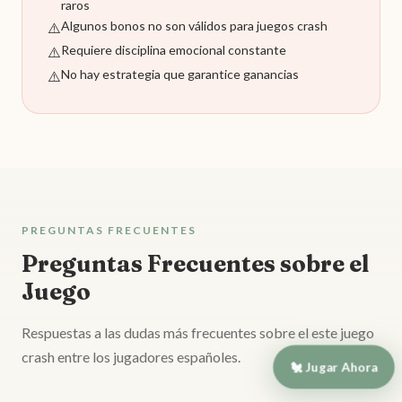
raros
Algunos bonos no son válidos para juegos crash
⚠️
Requiere disciplina emocional constante
⚠️
No hay estrategia que garantice ganancias
⚠️
PREGUNTAS FRECUENTES
Preguntas Frecuentes sobre el
Juego
Respuestas a las dudas más frecuentes sobre el este juego
crash entre los jugadores españoles.
🐔 Jugar Ahora