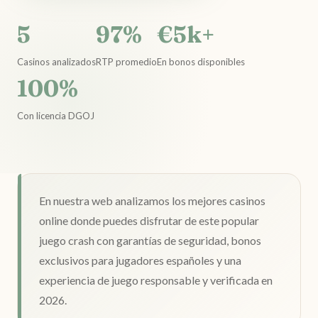
5
97%
€5k+
Casinos analizados
RTP promedio
En bonos disponibles
100%
Con licencia DGOJ
En nuestra web analizamos los mejores casinos
online donde puedes disfrutar de este popular
juego crash con garantías de seguridad, bonos
exclusivos para jugadores españoles y una
experiencia de juego responsable y verificada en
2026.