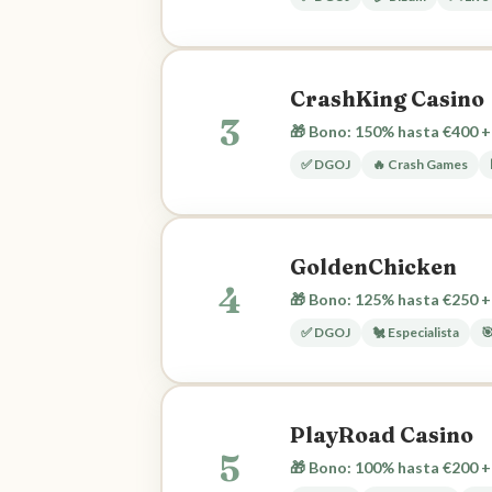
CrashKing Casino
3
🎁 Bono: 150% hasta €400 
✅ DGOJ
🔥 Crash Games
GoldenChicken
4
🎁 Bono: 125% hasta €250 + 
✅ DGOJ
🐔 Especialista

PlayRoad Casino
5
🎁 Bono: 100% hasta €200 +