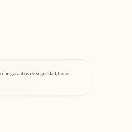
h con garantías de seguridad, bonos