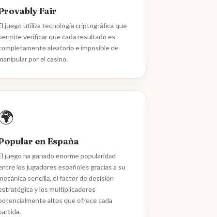
Provably Fair
El juego utiliza tecnología criptográfica que
permite verificar que cada resultado es
completamente aleatorio e imposible de
manipular por el casino.
🌍
Popular en España
El juego ha ganado enorme popularidad
entre los jugadores españoles gracias a su
mecánica sencilla, el factor de decisión
estratégica y los multiplicadores
potencialmente altos que ofrece cada
partida.