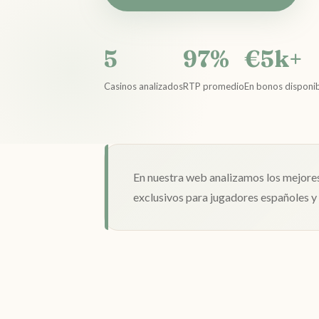
5
97%
€5k+
Casinos analizados
RTP promedio
En bonos disponi
En nuestra web analizamos los mejores
exclusivos para jugadores españoles y 