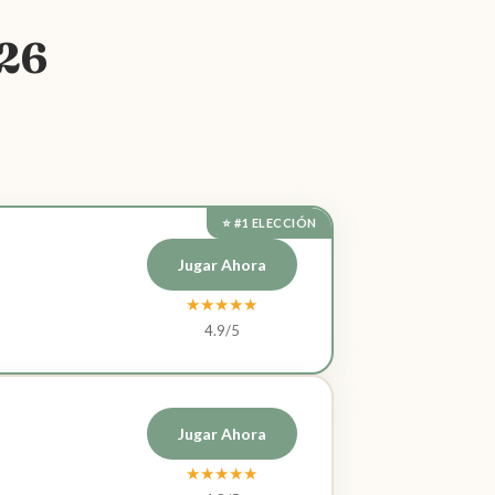
026
Jugar Ahora
★★★★★
4.9/5
Jugar Ahora
★★★★★