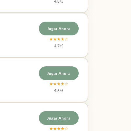
4.8/5
Jugar Ahora
★★★★☆
4.7/5
Jugar Ahora
★★★★☆
4.6/5
Jugar Ahora
★★★★☆