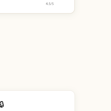
4.5/5
🔒