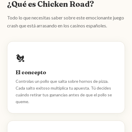
¿Qué es Chicken Road?
Todo lo que necesitas saber sobre este emocionante juego
crash que está arrasando en los casinos españoles.
🐔
El concepto
Controlas un pollo que salta sobre hornos de pizza.
Cada salto exitoso multiplica tu apuesta. Tú decides
cuándo retirar tus ganancias antes de que el pollo se
queme.