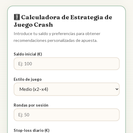
🧮 Calculadora de Estrategia de
Juego Crash
Introduce tu saldo y preferencias para obtener
recomendaciones personalizadas de apuesta.
Saldo inicial (€)
Estilo de juego
Rondas por sesión
Stop-loss diario (€)