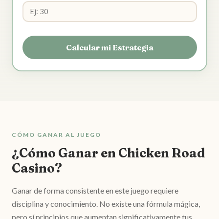
Calcular mi Estrategia
CÓMO GANAR AL JUEGO
¿Cómo Ganar en Chicken Road
Casino?
Ganar de forma consistente en este juego requiere
disciplina y conocimiento. No existe una fórmula mágica,
pero sí principios que aumentan significativamente tus