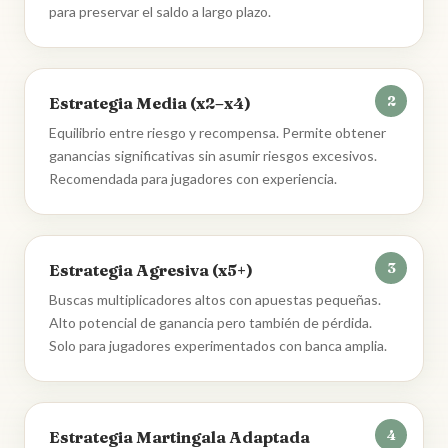
para preservar el saldo a largo plazo.
2
Estrategia Media (x2–x4)
Equilibrio entre riesgo y recompensa. Permite obtener
ganancias significativas sin asumir riesgos excesivos.
Recomendada para jugadores con experiencia.
3
Estrategia Agresiva (x5+)
Buscas multiplicadores altos con apuestas pequeñas.
Alto potencial de ganancia pero también de pérdida.
Solo para jugadores experimentados con banca amplia.
4
Estrategia Martingala Adaptada