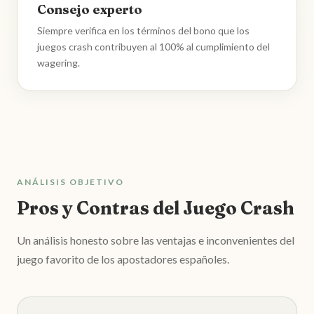
Consejo experto
Siempre verifica en los términos del bono que los
juegos crash contribuyen al 100% al cumplimiento del
wagering.
ANÁLISIS OBJETIVO
Pros y Contras del Juego Crash
Un análisis honesto sobre las ventajas e inconvenientes del
juego favorito de los apostadores españoles.