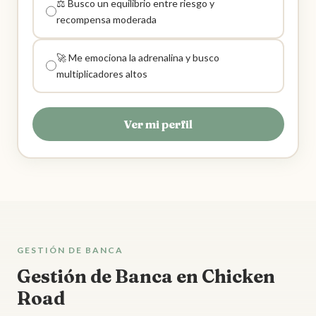
⚖️ Busco un equilibrio entre riesgo y
recompensa moderada
🚀 Me emociona la adrenalina y busco
multiplicadores altos
Ver mi perfil
GESTIÓN DE BANCA
Gestión de Banca en Chicken
Road