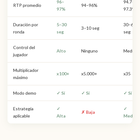
96–
94.7–
RTP promedio
94–96%
97%
97.3%
Duración por
5–30
30–60
3–10 seg
ronda
seg
seg
Control del
Alto
Ninguno
Medio
jugador
Multiplicador
x100+
x5.000+
x35
máximo
Modo demo
✓ Sí
✓ Sí
✓ Sí
Estrategia
✓
✓
✗ Baja
aplicable
Alta
Media