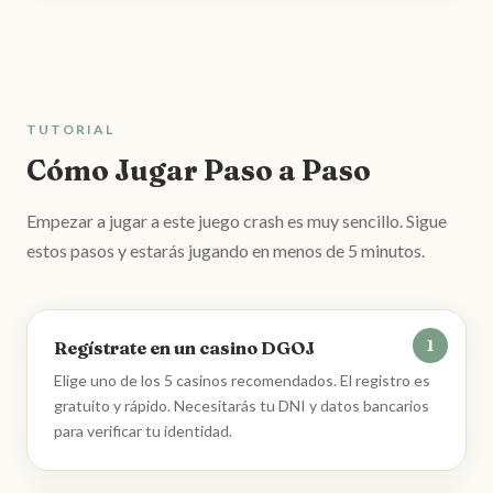
TUTORIAL
Cómo Jugar Paso a Paso
Empezar a jugar a este juego crash es muy sencillo. Sigue
estos pasos y estarás jugando en menos de 5 minutos.
1
Regístrate en un casino DGOJ
Elige uno de los 5 casinos recomendados. El registro es
gratuito y rápido. Necesitarás tu DNI y datos bancarios
para verificar tu identidad.