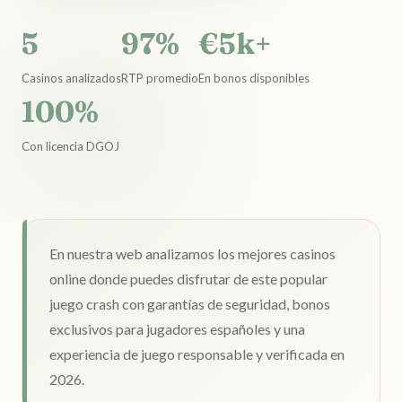
5
97%
€5k+
Casinos analizados
RTP promedio
En bonos disponibles
100%
Con licencia DGOJ
En nuestra web analizamos los mejores casinos
online donde puedes disfrutar de este popular
juego crash con garantías de seguridad, bonos
exclusivos para jugadores españoles y una
experiencia de juego responsable y verificada en
2026.