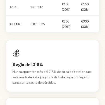
€100
€150
€500
€5 – €12
(20%)
(30%)
€200
€300
€1.000+
€10 – €25
(20%)
(30%)
💰
Regla del 2-5%
Nunca apuestes más del 2-5% de tu saldo total en una
sola ronda de este juego crash. Esta regla protege tu
banca ante racha de pérdidas.