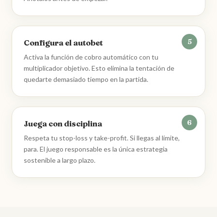
5
Configura el autobet
Activa la función de cobro automático con tu
multiplicador objetivo. Esto elimina la tentación de
quedarte demasiado tiempo en la partida.
6
Juega con disciplina
Respeta tu stop-loss y take-profit. Si llegas al límite,
para. El juego responsable es la única estrategia
sostenible a largo plazo.