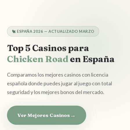
🐔 ESPAÑA 2026 — ACTUALIZADO MARZO
Top 5 Casinos para
Chicken Road
en España
Comparamos los mejores casinos con licencia
española donde puedes jugar al juego con total
seguridad y los mejores bonos del mercado.
→
Ver Mejores Casinos