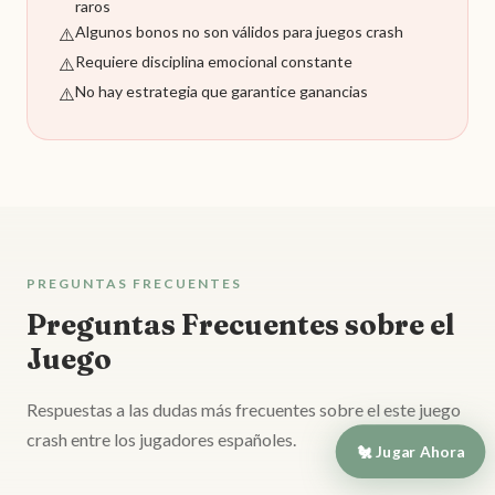
raros
Algunos bonos no son válidos para juegos crash
⚠️
Requiere disciplina emocional constante
⚠️
No hay estrategia que garantice ganancias
⚠️
PREGUNTAS FRECUENTES
Preguntas Frecuentes sobre el
Juego
Respuestas a las dudas más frecuentes sobre el este juego
crash entre los jugadores españoles.
🐔 Jugar Ahora