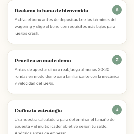
2
Reclama tu bono de bienvenida
Activa el bono antes de depositar. Lee los términos del
wagering y elige el bono con requisitos más bajos para
juegos crash.
3
Practica en modo demo
Antes de apostar dinero real, juega al menos 20-30
rondas en modo demo para familiarizarte con la mecánica
y velocidad del juego.
4
Define tu estrategia
Usa nuestra calculadora para determinar el tamaño de
apuesta y el multiplicador objetivo según tu saldo.
Anótalos antes de empezar.