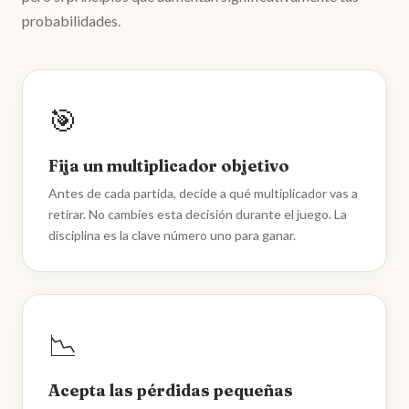
probabilidades.
🎯
Fija un multiplicador objetivo
Antes de cada partida, decide a qué multiplicador vas a
retirar. No cambies esta decisión durante el juego. La
disciplina es la clave número uno para ganar.
📉
Acepta las pérdidas pequeñas