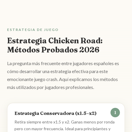
ESTRATEGIA DE JUEGO
Estrategia Chicken Road:
Métodos Probados 2026
La pregunta más frecuente entre jugadores españoles es
cómo desarrollar una estrategia efectiva para este
emocionante juego crash. Aquí explicamos los métodos
más utilizados por jugadores profesionales.
1
Estrategia Conservadora (x1.5–x2)
Retira siempre entre x1.5 y x2. Ganas menos por ronda
pero con mayor frecuencia. Ideal para principiantes y