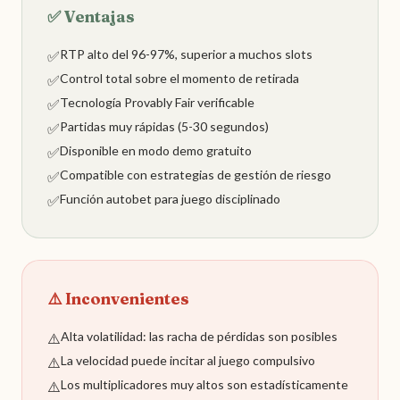
✅ Ventajas
RTP alto del 96-97%, superior a muchos slots
✅
Control total sobre el momento de retirada
✅
Tecnología Provably Fair verificable
✅
Partidas muy rápidas (5-30 segundos)
✅
Disponible en modo demo gratuito
✅
Compatible con estrategias de gestión de riesgo
✅
Función autobet para juego disciplinado
✅
⚠️ Inconvenientes
Alta volatilidad: las racha de pérdidas son posibles
⚠️
La velocidad puede incitar al juego compulsivo
⚠️
Los multiplicadores muy altos son estadísticamente
⚠️