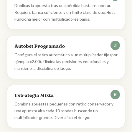
Duplicas la apuesta tras una pérdida hasta recuperar.
Requiere banca suficiente y un límite claro de stop-loss.
Funciona mejor con multiplicadores bajos.
5
Autobet Programado
Configura el retiro automático a un multiplicador fijo (por
ejemplo x2.00). Elimina las decisiones emocionales y
mantiene la disciplina de juego.
6
Estrategia Mixta
Combina apuestas pequeñas con retiro conservador y
una apuesta alta cada 10 rondas buscando un
multiplicador grande. Diversifica el riesgo.