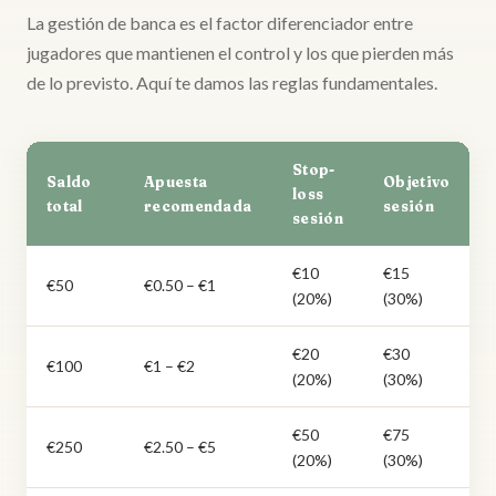
La gestión de banca es el factor diferenciador entre
jugadores que mantienen el control y los que pierden más
de lo previsto. Aquí te damos las reglas fundamentales.
Stop-
Saldo
Apuesta
Objetivo
loss
total
recomendada
sesión
sesión
€10
€15
€50
€0.50 – €1
(20%)
(30%)
€20
€30
€100
€1 – €2
(20%)
(30%)
€50
€75
€250
€2.50 – €5
(20%)
(30%)