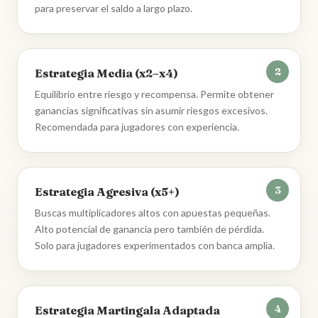
para preservar el saldo a largo plazo.
2
Estrategia Media (x2–x4)
Equilibrio entre riesgo y recompensa. Permite obtener
ganancias significativas sin asumir riesgos excesivos.
Recomendada para jugadores con experiencia.
3
Estrategia Agresiva (x5+)
Buscas multiplicadores altos con apuestas pequeñas.
Alto potencial de ganancia pero también de pérdida.
Solo para jugadores experimentados con banca amplia.
4
Estrategia Martingala Adaptada