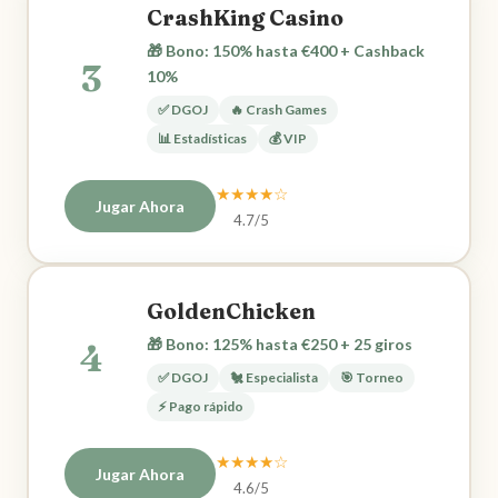
CrashKing Casino
🎁 Bono: 150% hasta €400 + Cashback
3
10%
✅ DGOJ
🔥 Crash Games
📊 Estadísticas
💰 VIP
★★★★☆
Jugar Ahora
4.7/5
GoldenChicken
🎁 Bono: 125% hasta €250 + 25 giros
4
✅ DGOJ
🐔 Especialista
🎯 Torneo
⚡ Pago rápido
★★★★☆
Jugar Ahora
4.6/5