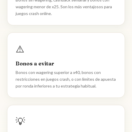
wagering menor de x25. Son los más ventajosos para
juegos crash online.
⚠️
Bonos a evitar
Bonos con wagering superior a x40, bonos con
restricciones en juegos crash, o con límites de apuesta
por ronda inferiores a tu estrategia habitual.
💡