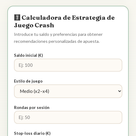
🧮 Calculadora de Estrategia de
Juego Crash
Introduce tu saldo y preferencias para obtener
recomendaciones personalizadas de apuesta.
Saldo inicial (€)
Estilo de juego
Rondas por sesión
Stop-loss diario (€)