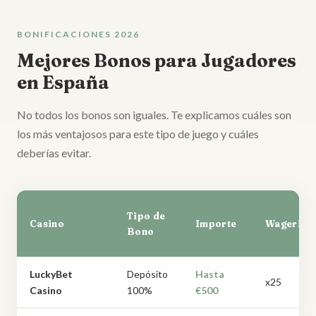
BONIFICACIONES 2026
Mejores Bonos para Jugadores
en España
No todos los bonos son iguales. Te explicamos cuáles son
los más ventajosos para este tipo de juego y cuáles
deberías evitar.
Tipo de
Casino
Importe
Wagering
Bono
LuckyBet
Depósito
Hasta
x25
Casino
100%
€500