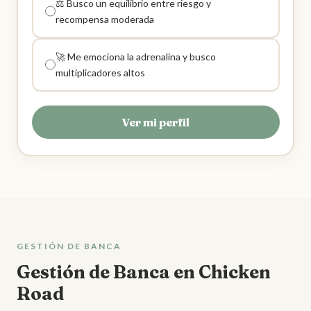
⚖️ Busco un equilibrio entre riesgo y
recompensa moderada
🚀 Me emociona la adrenalina y busco
multiplicadores altos
Ver mi perfil
GESTIÓN DE BANCA
Gestión de Banca en Chicken
Road