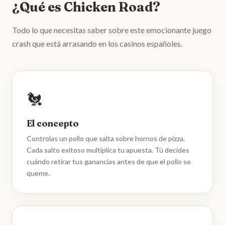
¿Qué es Chicken Road?
Todo lo que necesitas saber sobre este emocionante juego
crash que está arrasando en los casinos españoles.
🐔
El concepto
Controlas un pollo que salta sobre hornos de pizza.
Cada salto exitoso multiplica tu apuesta. Tú decides
cuándo retirar tus ganancias antes de que el pollo se
queme.