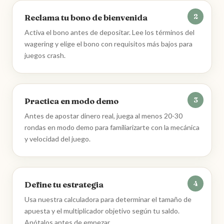
2
Reclama tu bono de bienvenida
Activa el bono antes de depositar. Lee los términos del
wagering y elige el bono con requisitos más bajos para
juegos crash.
3
Practica en modo demo
Antes de apostar dinero real, juega al menos 20-30
rondas en modo demo para familiarizarte con la mecánica
y velocidad del juego.
4
Define tu estrategia
Usa nuestra calculadora para determinar el tamaño de
apuesta y el multiplicador objetivo según tu saldo.
Anótalos antes de empezar.