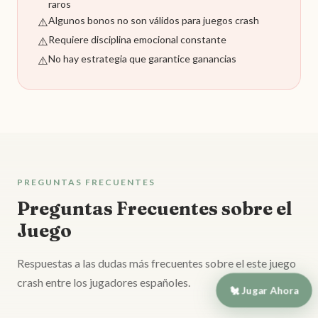
raros
Algunos bonos no son válidos para juegos crash
⚠️
Requiere disciplina emocional constante
⚠️
No hay estrategia que garantice ganancias
⚠️
PREGUNTAS FRECUENTES
Preguntas Frecuentes sobre el
Juego
Respuestas a las dudas más frecuentes sobre el este juego
crash entre los jugadores españoles.
🐔 Jugar Ahora