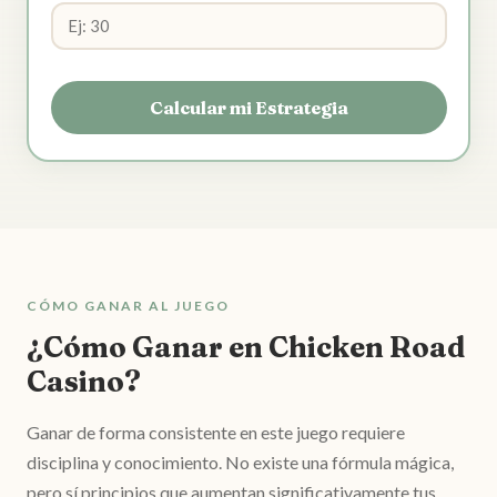
Calcular mi Estrategia
CÓMO GANAR AL JUEGO
¿Cómo Ganar en Chicken Road
Casino?
Ganar de forma consistente en este juego requiere
disciplina y conocimiento. No existe una fórmula mágica,
pero sí principios que aumentan significativamente tus