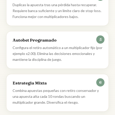
Duplicas la apuesta tras una pérdida hasta recuperar.
Requiere banca suficiente y un límite claro de stop-loss.
Funciona mejor con multiplicadores bajos.
5
Autobet Programado
Configura el retiro automático a un multiplicador fijo (por
ejemplo x2.00). Elimina las decisiones emocionales y
mantiene la disciplina de juego.
6
Estrategia Mixta
Combina apuestas pequeñas con retiro conservador y
una apuesta alta cada 10 rondas buscando un
multiplicador grande. Diversifica el riesgo.