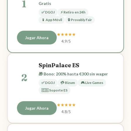
1
Gratis
✅ DGOJ
⚡ Retiro en 24h
📱 App Móvil
🔒 Provably Fair
★★★★★
Jugar Ahora
4.9/5
SpinPalace ES
🎁 Bono: 200% hasta €300 sin wager
2
✅ DGOJ
💳 Bizum
🎮 Live Games
🇪🇸 Soporte ES
★★★★★
Jugar Ahora
4.8/5