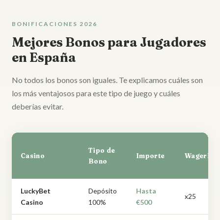
BONIFICACIONES 2026
Mejores Bonos para Jugadores
en España
No todos los bonos son iguales. Te explicamos cuáles son
los más ventajosos para este tipo de juego y cuáles
deberías evitar.
Tipo de
Casino
Importe
Wagering
Bono
LuckyBet
Depósito
Hasta
x25
Casino
100%
€500