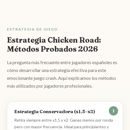
ESTRATEGIA DE JUEGO
Estrategia Chicken Road:
Métodos Probados 2026
La pregunta más frecuente entre jugadores españoles es
cómo desarrollar una estrategia efectiva para este
emocionante juego crash. Aquí explicamos los métodos
más utilizados por jugadores profesionales.
1
Estrategia Conservadora (x1.5–x2)
Retira siempre entre x1.5 y x2. Ganas menos por ronda
pero con mayor frecuencia. Ideal para principiantes y