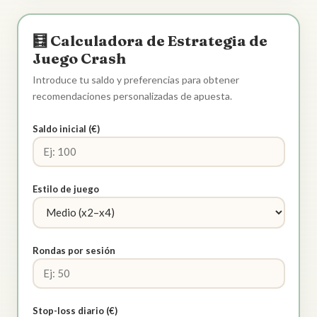
🧮 Calculadora de Estrategia de
Juego Crash
Introduce tu saldo y preferencias para obtener
recomendaciones personalizadas de apuesta.
Saldo inicial (€)
Estilo de juego
Rondas por sesión
Stop-loss diario (€)