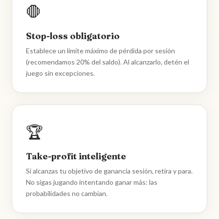
🛑
Stop-loss obligatorio
Establece un límite máximo de pérdida por sesión
(recomendamos 20% del saldo). Al alcanzarlo, detén el
juego sin excepciones.
🏆
Take-profit inteligente
Si alcanzas tu objetivo de ganancia sesión, retira y para.
No sigas jugando intentando ganar más: las
probabilidades no cambian.