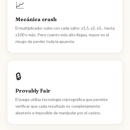
📈
Mecánica crash
El multiplicador sube con cada salto: x1.5, x2, x3... hasta
x100 o más. Pero cuanto más alto llegas, mayor es el
riesgo de perder toda la apuesta.
🔒
Provably Fair
El juego utiliza tecnología criptográfica que permite
verificar que cada resultado es completamente
aleatorio e imposible de manipular por el casino.