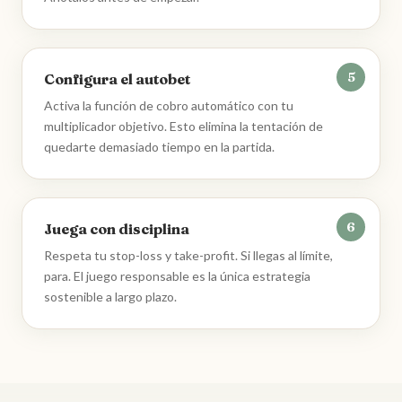
5
Configura el autobet
Activa la función de cobro automático con tu
multiplicador objetivo. Esto elimina la tentación de
quedarte demasiado tiempo en la partida.
6
Juega con disciplina
Respeta tu stop-loss y take-profit. Si llegas al límite,
para. El juego responsable es la única estrategia
sostenible a largo plazo.