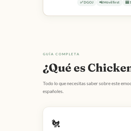
✅ DGOJ
📲 Móvil first
🎰 
GUÍA COMPLETA
¿Qué es Chicke
Todo lo que necesitas saber sobre este emoc
españoles.
🐔