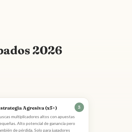
obados 2026
3
strategia Agresiva (x5+)
uscas multiplicadores altos con apuestas
equeñas. Alto potencial de ganancia pero
ambién de pérdida. Solo para jugadores