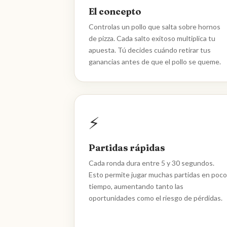
El concepto
Controlas un pollo que salta sobre hornos
de pizza. Cada salto exitoso multiplica tu
apuesta. Tú decides cuándo retirar tus
ganancias antes de que el pollo se queme.
⚡
Partidas rápidas
Cada ronda dura entre 5 y 30 segundos.
Esto permite jugar muchas partidas en poco
tiempo, aumentando tanto las
oportunidades como el riesgo de pérdidas.