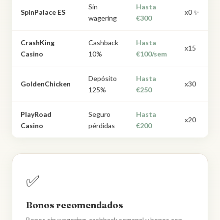
Sin
Hasta
SpinPalace ES
x0 ✨
wagering
€300
CrashKing
Cashback
Hasta
x15
Casino
10%
€100/sem
Depósito
Hasta
GoldenChicken
x30
125%
€250
PlayRoad
Seguro
Hasta
x20
Casino
pérdidas
€200
✅
Bonos recomendados
Bonos sin wagering, cashback semanal y bonos con