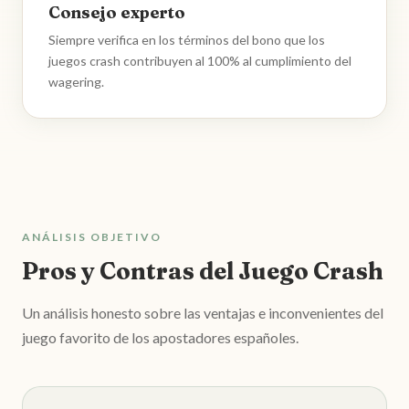
Consejo experto
Siempre verifica en los términos del bono que los
juegos crash contribuyen al 100% al cumplimiento del
wagering.
ANÁLISIS OBJETIVO
Pros y Contras del Juego Crash
Un análisis honesto sobre las ventajas e inconvenientes del
juego favorito de los apostadores españoles.