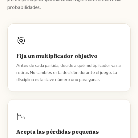
probabilidades.
🎯
Fija un multiplicador objetivo
Antes de cada partida, decide a qué multiplicador vas a
retirar. No cambies esta decisión durante el juego. La
disciplina es la clave número uno para ganar.
📉
Acepta las pérdidas pequeñas