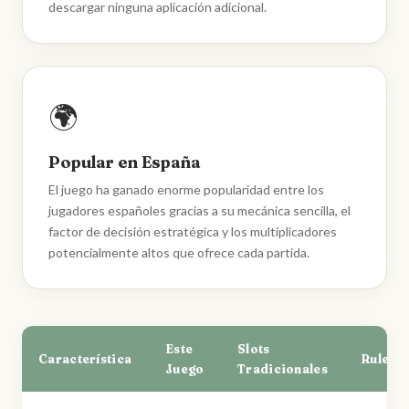
descargar ninguna aplicación adicional.
🌍
Popular en España
El juego ha ganado enorme popularidad entre los
jugadores españoles gracias a su mecánica sencilla, el
factor de decisión estratégica y los multiplicadores
potencialmente altos que ofrece cada partida.
Este
Slots
Característica
Ruleta
Juego
Tradicionales