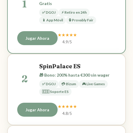
1
Gratis
✅ DGOJ
⚡ Retiro en 24h
📱 App Móvil
🔒 Provably Fair
★★★★★
Jugar Ahora
4.9/5
SpinPalace ES
🎁 Bono: 200% hasta €300 sin wager
2
✅ DGOJ
💳 Bizum
🎮 Live Games
🇪🇸 Soporte ES
★★★★★
Jugar Ahora
4.8/5