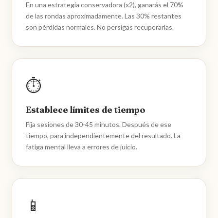
En una estrategia conservadora (x2), ganarás el 70%
de las rondas aproximadamente. Las 30% restantes
son pérdidas normales. No persigas recuperarlas.
⏱️
Establece límites de tiempo
Fija sesiones de 30-45 minutos. Después de ese
tiempo, para independientemente del resultado. La
fatiga mental lleva a errores de juicio.
📱