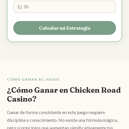
Calcular mi Estrategia
CÓMO GANAR AL JUEGO
¿Cómo Ganar en Chicken Road
Casino?
Ganar de forma consistente en este juego requiere
disciplina y conocimiento. No existe una fórmula mágica,
pero sí principios que aumentan significativamente tus