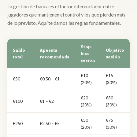
La gestión de banca es el factor diferenciador entre
jugadores que mantienen el control y los que pierden más
de lo previsto. Aquí te damos las reglas fundamentales.
Stop-
Saldo
Apuesta
Objetivo
loss
total
recomendada
sesión
sesión
€10
€15
€50
€0.50 – €1
(20%)
(30%)
€20
€30
€100
€1 – €2
(20%)
(30%)
€50
€75
€250
€2.50 – €5
(20%)
(30%)