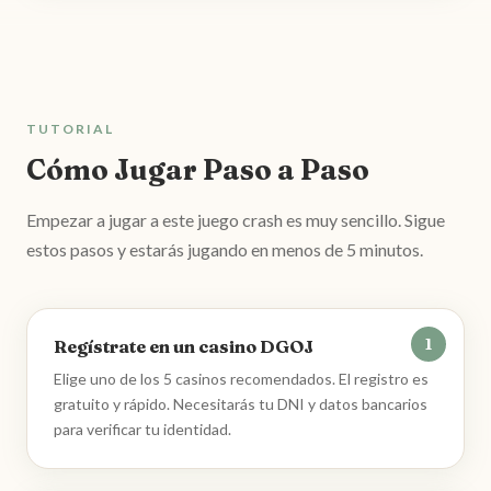
TUTORIAL
Cómo Jugar Paso a Paso
Empezar a jugar a este juego crash es muy sencillo. Sigue
estos pasos y estarás jugando en menos de 5 minutos.
1
Regístrate en un casino DGOJ
Elige uno de los 5 casinos recomendados. El registro es
gratuito y rápido. Necesitarás tu DNI y datos bancarios
para verificar tu identidad.