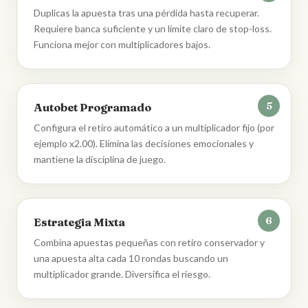
Duplicas la apuesta tras una pérdida hasta recuperar.
Requiere banca suficiente y un límite claro de stop-loss.
Funciona mejor con multiplicadores bajos.
5
Autobet Programado
Configura el retiro automático a un multiplicador fijo (por
ejemplo x2.00). Elimina las decisiones emocionales y
mantiene la disciplina de juego.
6
Estrategia Mixta
Combina apuestas pequeñas con retiro conservador y
una apuesta alta cada 10 rondas buscando un
multiplicador grande. Diversifica el riesgo.