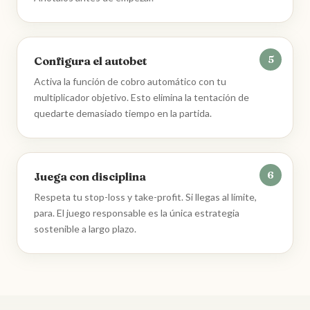
5
Configura el autobet
Activa la función de cobro automático con tu
multiplicador objetivo. Esto elimina la tentación de
quedarte demasiado tiempo en la partida.
6
Juega con disciplina
Respeta tu stop-loss y take-profit. Si llegas al límite,
para. El juego responsable es la única estrategia
sostenible a largo plazo.