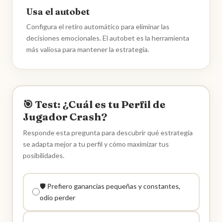
Usa el autobet
Configura el retiro automático para eliminar las
decisiones emocionales. El autobet es la herramienta
más valiosa para mantener la estrategia.
🎯 Test: ¿Cuál es tu Perfil de
Jugador Crash?
Responde esta pregunta para descubrir qué estrategia
se adapta mejor a tu perfil y cómo maximizar tus
posibilidades.
🛡️ Prefiero ganancias pequeñas y constantes,
odio perder