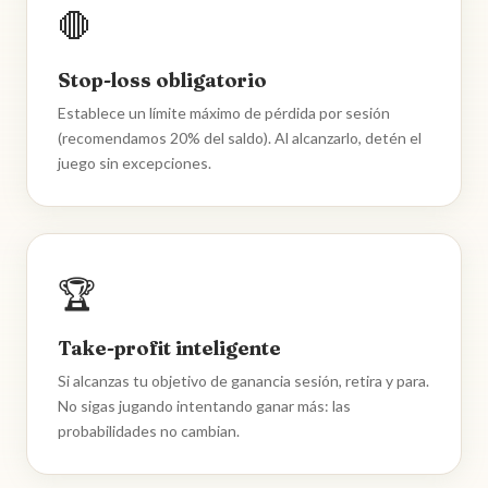
🛑
Stop-loss obligatorio
Establece un límite máximo de pérdida por sesión
(recomendamos 20% del saldo). Al alcanzarlo, detén el
juego sin excepciones.
🏆
Take-profit inteligente
Si alcanzas tu objetivo de ganancia sesión, retira y para.
No sigas jugando intentando ganar más: las
probabilidades no cambian.