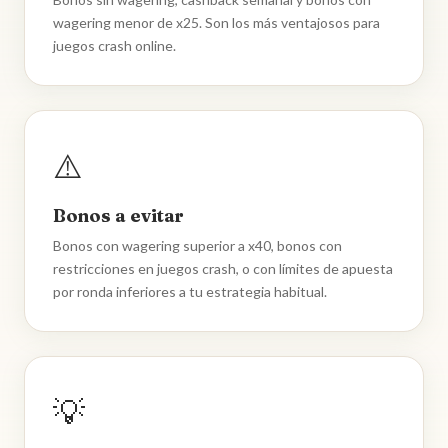
wagering menor de x25. Son los más ventajosos para
juegos crash online.
⚠️
Bonos a evitar
Bonos con wagering superior a x40, bonos con
restricciones en juegos crash, o con límites de apuesta
por ronda inferiores a tu estrategia habitual.
💡