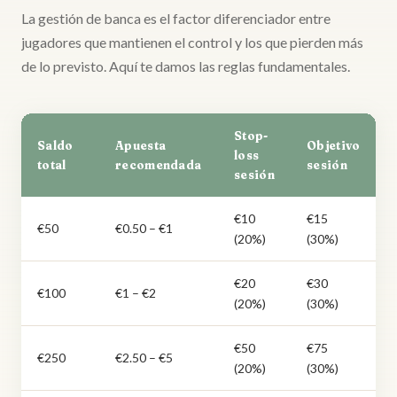
La gestión de banca es el factor diferenciador entre
jugadores que mantienen el control y los que pierden más
de lo previsto. Aquí te damos las reglas fundamentales.
Stop-
Saldo
Apuesta
Objetivo
loss
total
recomendada
sesión
sesión
€10
€15
€50
€0.50 – €1
(20%)
(30%)
€20
€30
€100
€1 – €2
(20%)
(30%)
€50
€75
€250
€2.50 – €5
(20%)
(30%)