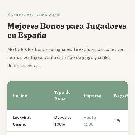
BONIFICACIONES 2026
Mejores Bonos para Jugadores
en España
No todos los bonos son iguales. Te explicamos cuáles son
los más ventajosos para este tipo de juego y cuáles
deberías evitar.
Tipo de
Casino
Importe
Wagering
Bono
LuckyBet
Depósito
Hasta
x25
Casino
100%
€500