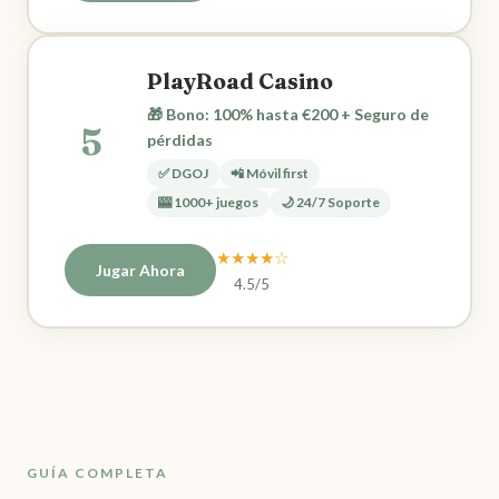
PlayRoad Casino
🎁 Bono: 100% hasta €200 + Seguro de
5
pérdidas
✅ DGOJ
📲 Móvil first
🎰 1000+ juegos
🌙 24/7 Soporte
★★★★☆
Jugar Ahora
4.5/5
GUÍA COMPLETA