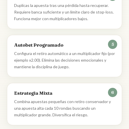
Duplicas la apuesta tras una pérdida hasta recuperar.
Requiere banca suficiente y un límite claro de stop-loss.
Funciona mejor con multiplicadores bajos.
5
Autobet Programado
Configura el retiro automático a un multiplicador fijo (por
ejemplo x2.00). Elimina las decisiones emocionales y
mantiene la disciplina de juego.
6
Estrategia Mixta
Combina apuestas pequeñas con retiro conservador y
una apuesta alta cada 10 rondas buscando un
multiplicador grande. Diversifica el riesgo.