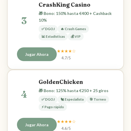
CrashKing Casino
🎁 Bono: 150% hasta €400 + Cashback
3
10%
✅ DGOJ
🔥 Crash Games
📊 Estadísticas
💰 VIP
★★★★☆
Jugar Ahora
4.7/5
GoldenChicken
🎁 Bono: 125% hasta €250 + 25 giros
4
✅ DGOJ
🐔 Especialista
🎯 Torneo
⚡ Pago rápido
★★★★☆
Jugar Ahora
4.6/5