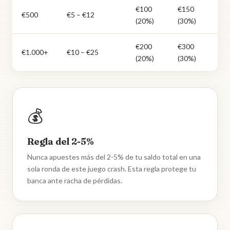
€100
€150
€500
€5 – €12
(20%)
(30%)
€200
€300
€1.000+
€10 – €25
(20%)
(30%)
💰
Regla del 2-5%
Nunca apuestes más del 2-5% de tu saldo total en una
sola ronda de este juego crash. Esta regla protege tu
banca ante racha de pérdidas.