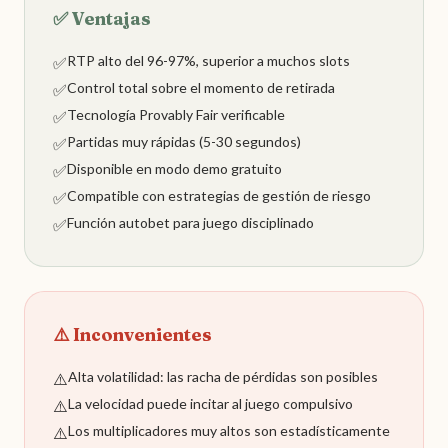
✅ Ventajas
RTP alto del 96-97%, superior a muchos slots
✅
Control total sobre el momento de retirada
✅
Tecnología Provably Fair verificable
✅
Partidas muy rápidas (5-30 segundos)
✅
Disponible en modo demo gratuito
✅
Compatible con estrategias de gestión de riesgo
✅
Función autobet para juego disciplinado
✅
⚠️ Inconvenientes
Alta volatilidad: las racha de pérdidas son posibles
⚠️
La velocidad puede incitar al juego compulsivo
⚠️
Los multiplicadores muy altos son estadísticamente
⚠️