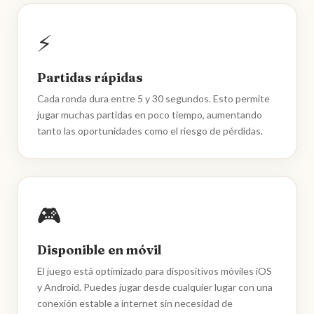
⚡
Partidas rápidas
Cada ronda dura entre 5 y 30 segundos. Esto permite
jugar muchas partidas en poco tiempo, aumentando
tanto las oportunidades como el riesgo de pérdidas.
🎮
Disponible en móvil
El juego está optimizado para dispositivos móviles iOS
y Android. Puedes jugar desde cualquier lugar con una
conexión estable a internet sin necesidad de