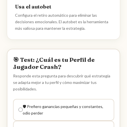
Usa el autobet
Configura el retiro automático para eliminar las
decisiones emocionales. El autobet es la herramienta
más valiosa para mantener la estrategia.
🎯 Test: ¿Cuál es tu Perfil de
Jugador Crash?
Responde esta pregunta para descubrir qué estrategia
se adapta mejor a tu perfil y cómo maximizar tus
posibilidades.
🛡️ Prefiero ganancias pequeñas y constantes,
odio perder