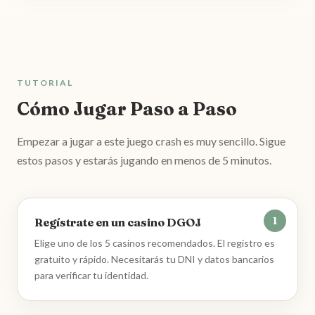
TUTORIAL
Cómo Jugar Paso a Paso
Empezar a jugar a este juego crash es muy sencillo. Sigue
estos pasos y estarás jugando en menos de 5 minutos.
1
Regístrate en un casino DGOJ
Elige uno de los 5 casinos recomendados. El registro es
gratuito y rápido. Necesitarás tu DNI y datos bancarios
para verificar tu identidad.