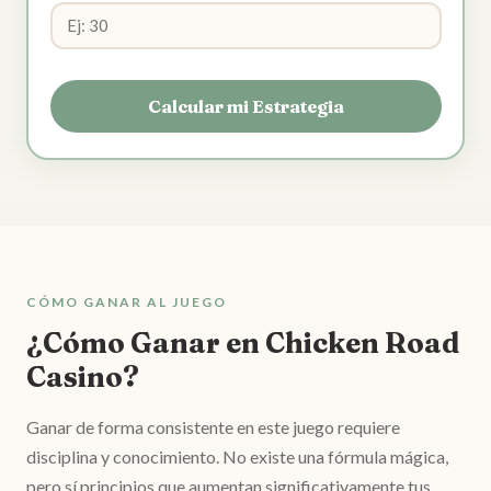
Calcular mi Estrategia
CÓMO GANAR AL JUEGO
¿Cómo Ganar en Chicken Road
Casino?
Ganar de forma consistente en este juego requiere
disciplina y conocimiento. No existe una fórmula mágica,
pero sí principios que aumentan significativamente tus