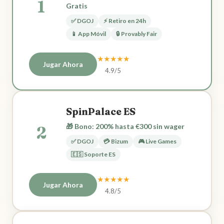
1
Gratis
✅ DGOJ
⚡ Retiro en 24h
📱 App Móvil
🔒 Provably Fair
★★★★★
Jugar Ahora
4.9/5
SpinPalace ES
🎁 Bono: 200% hasta €300 sin wager
2
✅ DGOJ
💳 Bizum
🎮 Live Games
🇪🇸 Soporte ES
★★★★★
Jugar Ahora
4.8/5