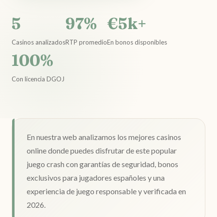
5
97%
€5k+
Casinos analizados
RTP promedio
En bonos disponibles
100%
Con licencia DGOJ
En nuestra web analizamos los mejores casinos
online donde puedes disfrutar de este popular
juego crash con garantías de seguridad, bonos
exclusivos para jugadores españoles y una
experiencia de juego responsable y verificada en
2026.