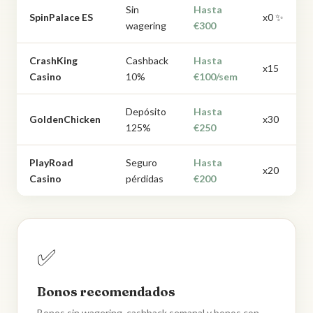
Sin
Hasta
SpinPalace ES
x0 ✨
wagering
€300
CrashKing
Cashback
Hasta
x15
Casino
10%
€100/sem
Depósito
Hasta
GoldenChicken
x30
125%
€250
PlayRoad
Seguro
Hasta
x20
Casino
pérdidas
€200
✅
Bonos recomendados
Bonos sin wagering, cashback semanal y bonos con