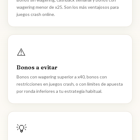
wagering menor de x25. Son los más ventajosos para
juegos crash online.
⚠️
Bonos a evitar
Bonos con wagering superior a x40, bonos con
restricciones en juegos crash, o con límites de apuesta
por ronda inferiores a tu estrategia habitual.
💡