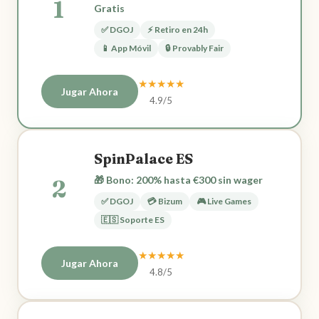
1
Gratis
✅ DGOJ
⚡ Retiro en 24h
📱 App Móvil
🔒 Provably Fair
★★★★★
Jugar Ahora
4.9/5
SpinPalace ES
🎁 Bono: 200% hasta €300 sin wager
2
✅ DGOJ
💳 Bizum
🎮 Live Games
🇪🇸 Soporte ES
★★★★★
Jugar Ahora
4.8/5