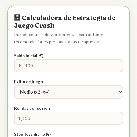
🧮 Calculadora de Estrategia de
Juego Crash
Introduce tu saldo y preferencias para obtener
recomendaciones personalizadas de apuesta.
Saldo inicial (€)
Estilo de juego
Rondas por sesión
Stop-loss diario (€)