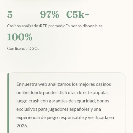
5
97%
€5k+
Casinos analizados
RTP promedio
En bonos disponibles
100%
Con licencia DGOJ
En nuestra web analizamos los mejores casinos
online donde puedes disfrutar de este popular
juego crash con garantías de seguridad, bonos
exclusivos para jugadores españoles y una
experiencia de juego responsable y verificada en
2026.