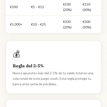
€100
€150
€500
€5 – €12
(20%)
(30%)
€200
€300
€1.000+
€10 – €25
(20%)
(30%)
💰
Regla del 2-5%
Nunca apuestes más del 2-5% de tu saldo total en una
sola ronda de este juego crash. Esta regla protege tu
banca ante racha de pérdidas.