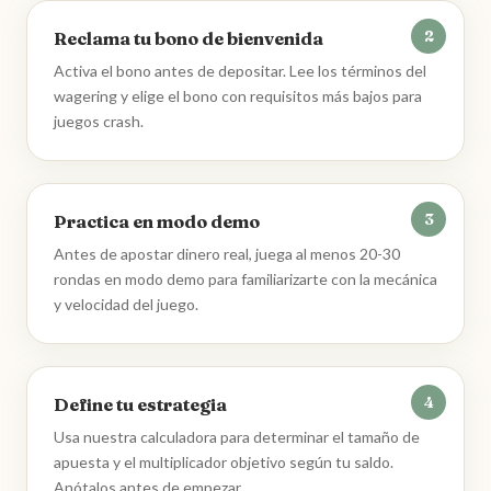
2
Reclama tu bono de bienvenida
Activa el bono antes de depositar. Lee los términos del
wagering y elige el bono con requisitos más bajos para
juegos crash.
3
Practica en modo demo
Antes de apostar dinero real, juega al menos 20-30
rondas en modo demo para familiarizarte con la mecánica
y velocidad del juego.
4
Define tu estrategia
Usa nuestra calculadora para determinar el tamaño de
apuesta y el multiplicador objetivo según tu saldo.
Anótalos antes de empezar.