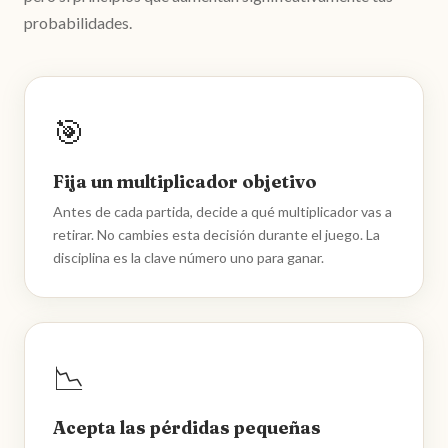
probabilidades.
🎯
Fija un multiplicador objetivo
Antes de cada partida, decide a qué multiplicador vas a
retirar. No cambies esta decisión durante el juego. La
disciplina es la clave número uno para ganar.
📉
Acepta las pérdidas pequeñas