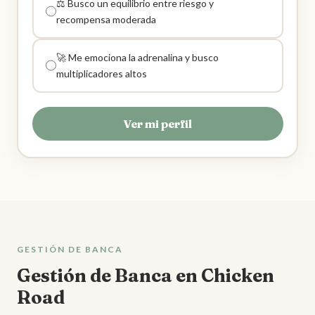
⚖️ Busco un equilibrio entre riesgo y
recompensa moderada
🚀 Me emociona la adrenalina y busco
multiplicadores altos
Ver mi perfil
GESTIÓN DE BANCA
Gestión de Banca en Chicken
Road