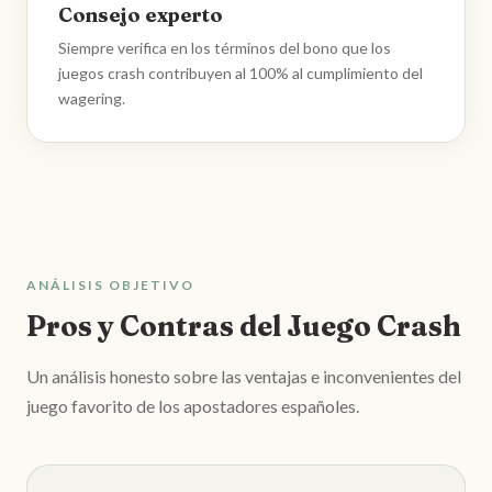
Consejo experto
Siempre verifica en los términos del bono que los
juegos crash contribuyen al 100% al cumplimiento del
wagering.
ANÁLISIS OBJETIVO
Pros y Contras del Juego Crash
Un análisis honesto sobre las ventajas e inconvenientes del
juego favorito de los apostadores españoles.