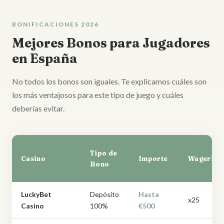
BONIFICACIONES 2026
Mejores Bonos para Jugadores
en España
No todos los bonos son iguales. Te explicamos cuáles son
los más ventajosos para este tipo de juego y cuáles
deberías evitar.
Tipo de
Casino
Importe
Wagering
Bono
LuckyBet
Depósito
Hasta
x25
Casino
100%
€500