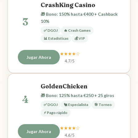
CrashKing Casino
🎁 Bono: 150% hasta €400 + Cashback
3
10%
✅ DGOJ
🔥 Crash Games
📊 Estadísticas
💰 VIP
★★★★☆
Jugar Ahora
4.7/5
GoldenChicken
🎁 Bono: 125% hasta €250 + 25 giros
4
✅ DGOJ
🐔 Especialista
🎯 Torneo
⚡ Pago rápido
★★★★☆
Jugar Ahora
4.6/5