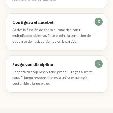
5
Configura el autobet
Activa la función de cobro automático con tu
multiplicador objetivo. Esto elimina la tentación de
quedarte demasiado tiempo en la partida.
6
Juega con disciplina
Respeta tu stop-loss y take-profit. Si llegas al límite,
para. El juego responsable es la única estrategia
sostenible a largo plazo.