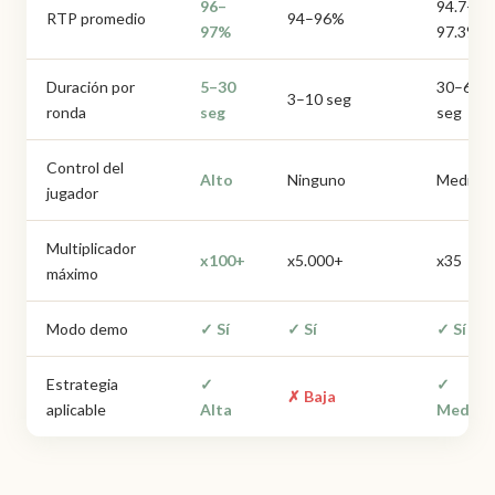
96–
94.7–
RTP promedio
94–96%
97%
97.3%
Duración por
5–30
30–60
3–10 seg
ronda
seg
seg
Control del
Alto
Ninguno
Medio
jugador
Multiplicador
x100+
x5.000+
x35
máximo
Modo demo
✓ Sí
✓ Sí
✓ Sí
Estrategia
✓
✓
✗ Baja
aplicable
Alta
Media