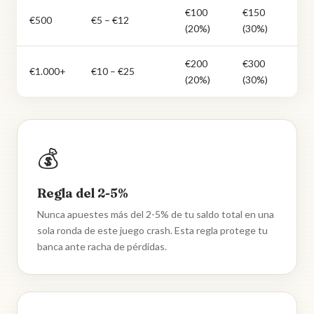
€100
€150
€500
€5 – €12
(20%)
(30%)
€200
€300
€1.000+
€10 – €25
(20%)
(30%)
💰
Regla del 2-5%
Nunca apuestes más del 2-5% de tu saldo total en una
sola ronda de este juego crash. Esta regla protege tu
banca ante racha de pérdidas.