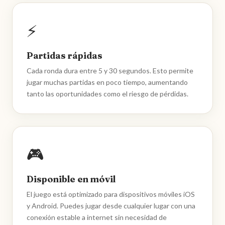
⚡
Partidas rápidas
Cada ronda dura entre 5 y 30 segundos. Esto permite
jugar muchas partidas en poco tiempo, aumentando
tanto las oportunidades como el riesgo de pérdidas.
🎮
Disponible en móvil
El juego está optimizado para dispositivos móviles iOS
y Android. Puedes jugar desde cualquier lugar con una
conexión estable a internet sin necesidad de