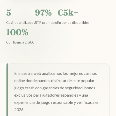
5
97%
€5k+
Casinos analizados
RTP promedio
En bonos disponibles
100%
Con licencia DGOJ
En nuestra web analizamos los mejores casinos
online donde puedes disfrutar de este popular
juego crash con garantías de seguridad, bonos
exclusivos para jugadores españoles y una
experiencia de juego responsable y verificada en
2026.