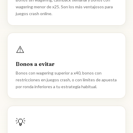
wagering menor de x25. Son los más ventajosos para
juegos crash online.
⚠️
Bonos a evitar
Bonos con wagering superior a x40, bonos con
restricciones en juegos crash, o con límites de apuesta
por ronda inferiores a tu estrategia habitual.
💡