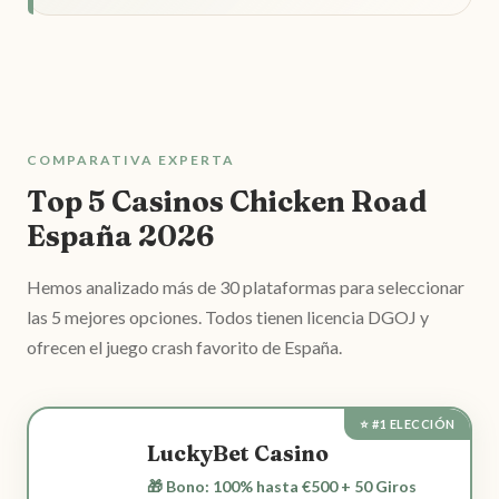
COMPARATIVA EXPERTA
Top 5 Casinos Chicken Road
España 2026
Hemos analizado más de 30 plataformas para seleccionar
las 5 mejores opciones. Todos tienen licencia DGOJ y
ofrecen el juego crash favorito de España.
LuckyBet Casino
🎁 Bono: 100% hasta €500 + 50 Giros