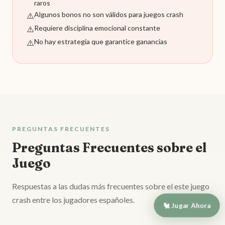
raros
Algunos bonos no son válidos para juegos crash
⚠️
Requiere disciplina emocional constante
⚠️
No hay estrategia que garantice ganancias
⚠️
PREGUNTAS FRECUENTES
Preguntas Frecuentes sobre el
Juego
Respuestas a las dudas más frecuentes sobre el este juego
crash entre los jugadores españoles.
🐔 Jugar Ahora