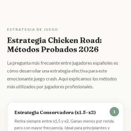
ESTRATEGIA DE JUEGO
Estrategia Chicken Road:
Métodos Probados 2026
La pregunta más frecuente entre jugadores españoles es
cómo desarrollar una estrategia efectiva para este
emocionante juego crash. Aquí explicamos los métodos
más utilizados por jugadores profesionales.
1
Estrategia Conservadora (x1.5–x2)
Retira siempre entre x1.5 y x2. Ganas menos por ronda
pero con mayor frecuencia. Ideal para principiantes y