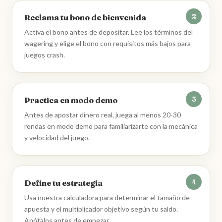
2
Reclama tu bono de bienvenida
Activa el bono antes de depositar. Lee los términos del
wagering y elige el bono con requisitos más bajos para
juegos crash.
3
Practica en modo demo
Antes de apostar dinero real, juega al menos 20-30
rondas en modo demo para familiarizarte con la mecánica
y velocidad del juego.
4
Define tu estrategia
Usa nuestra calculadora para determinar el tamaño de
apuesta y el multiplicador objetivo según tu saldo.
Anótalos antes de empezar.