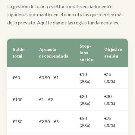
La gestión de banca es el factor diferenciador entre
jugadores que mantienen el control y los que pierden más
de lo previsto. Aquí te damos las reglas fundamentales.
Stop-
Saldo
Apuesta
Objetivo
loss
total
recomendada
sesión
sesión
€10
€15
€50
€0.50 – €1
(20%)
(30%)
€20
€30
€100
€1 – €2
(20%)
(30%)
€50
€75
€250
€2.50 – €5
(20%)
(30%)