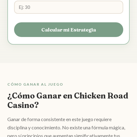
Calcular mi Estrategia
CÓMO GANAR AL JUEGO
¿Cómo Ganar en Chicken Road
Casino?
Ganar de forma consistente en este juego requiere
disciplina y conocimiento. No existe una fórmula mágica,
pero sí principios que aumentan significativamente tus