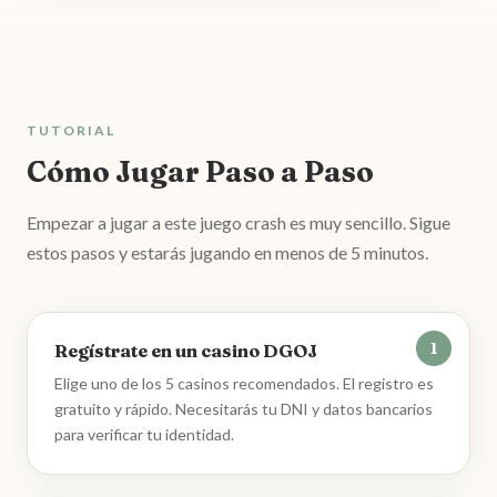
TUTORIAL
Cómo Jugar Paso a Paso
Empezar a jugar a este juego crash es muy sencillo. Sigue
estos pasos y estarás jugando en menos de 5 minutos.
1
Regístrate en un casino DGOJ
Elige uno de los 5 casinos recomendados. El registro es
gratuito y rápido. Necesitarás tu DNI y datos bancarios
para verificar tu identidad.