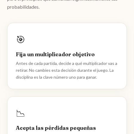
probabilidades.
🎯
Fija un multiplicador objetivo
Antes de cada partida, decide a qué multiplicador vas a
retirar. No cambies esta decisión durante el juego. La
disciplina es la clave número uno para ganar.
📉
Acepta las pérdidas pequeñas