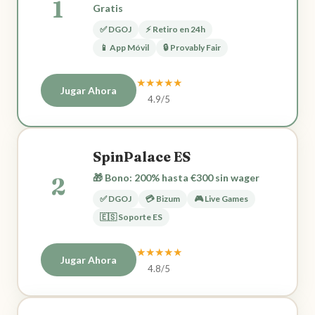
1
Gratis
✅ DGOJ
⚡ Retiro en 24h
📱 App Móvil
🔒 Provably Fair
★★★★★
Jugar Ahora
4.9/5
SpinPalace ES
🎁 Bono: 200% hasta €300 sin wager
2
✅ DGOJ
💳 Bizum
🎮 Live Games
🇪🇸 Soporte ES
★★★★★
Jugar Ahora
4.8/5