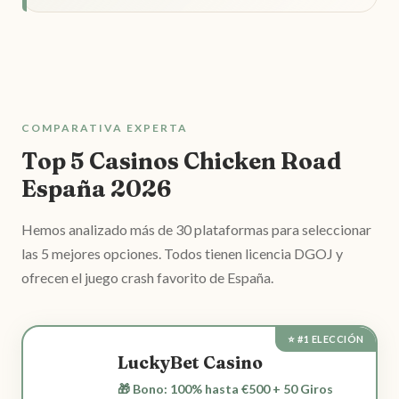
COMPARATIVA EXPERTA
Top 5 Casinos Chicken Road
España 2026
Hemos analizado más de 30 plataformas para seleccionar
las 5 mejores opciones. Todos tienen licencia DGOJ y
ofrecen el juego crash favorito de España.
LuckyBet Casino
🎁 Bono: 100% hasta €500 + 50 Giros