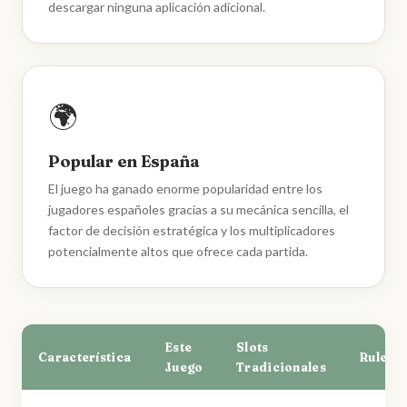
descargar ninguna aplicación adicional.
🌍
Popular en España
El juego ha ganado enorme popularidad entre los
jugadores españoles gracias a su mecánica sencilla, el
factor de decisión estratégica y los multiplicadores
potencialmente altos que ofrece cada partida.
Este
Slots
Característica
Ruleta
Juego
Tradicionales