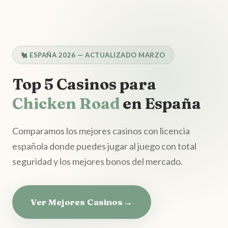
🐔 ESPAÑA 2026 — ACTUALIZADO MARZO
Top 5 Casinos para
Chicken Road
en España
Comparamos los mejores casinos con licencia
española donde puedes jugar al juego con total
seguridad y los mejores bonos del mercado.
→
Ver Mejores Casinos