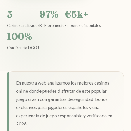
5
97%
€5k+
Casinos analizados
RTP promedio
En bonos disponibles
100%
Con licencia DGOJ
En nuestra web analizamos los mejores casinos
online donde puedes disfrutar de este popular
juego crash con garantías de seguridad, bonos
exclusivos para jugadores españoles y una
experiencia de juego responsable y verificada en
2026.