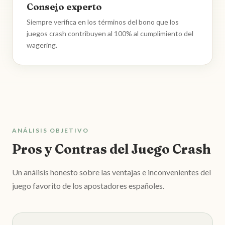
Consejo experto
Siempre verifica en los términos del bono que los
juegos crash contribuyen al 100% al cumplimiento del
wagering.
ANÁLISIS OBJETIVO
Pros y Contras del Juego Crash
Un análisis honesto sobre las ventajas e inconvenientes del
juego favorito de los apostadores españoles.