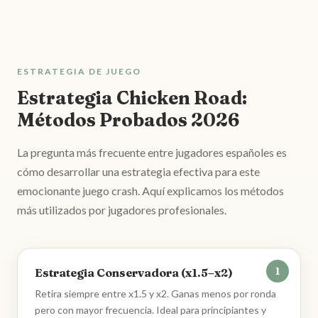
ESTRATEGIA DE JUEGO
Estrategia Chicken Road:
Métodos Probados 2026
La pregunta más frecuente entre jugadores españoles es
cómo desarrollar una estrategia efectiva para este
emocionante juego crash. Aquí explicamos los métodos
más utilizados por jugadores profesionales.
1
Estrategia Conservadora (x1.5–x2)
Retira siempre entre x1.5 y x2. Ganas menos por ronda
pero con mayor frecuencia. Ideal para principiantes y