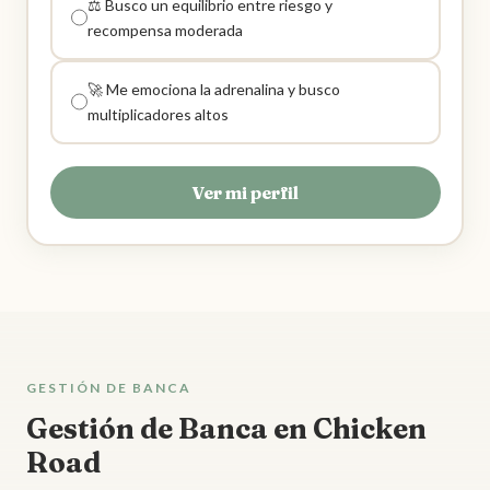
⚖️ Busco un equilibrio entre riesgo y
recompensa moderada
🚀 Me emociona la adrenalina y busco
multiplicadores altos
Ver mi perfil
GESTIÓN DE BANCA
Gestión de Banca en Chicken
Road