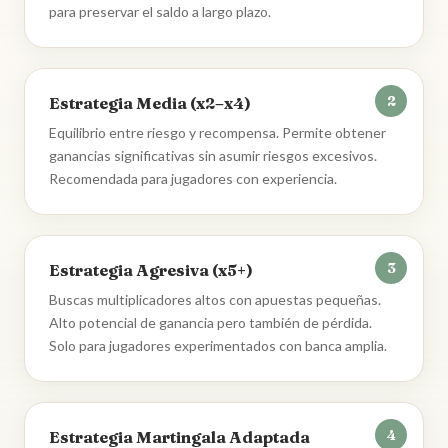
para preservar el saldo a largo plazo.
2
Estrategia Media (x2–x4)
Equilibrio entre riesgo y recompensa. Permite obtener
ganancias significativas sin asumir riesgos excesivos.
Recomendada para jugadores con experiencia.
3
Estrategia Agresiva (x5+)
Buscas multiplicadores altos con apuestas pequeñas.
Alto potencial de ganancia pero también de pérdida.
Solo para jugadores experimentados con banca amplia.
4
Estrategia Martingala Adaptada