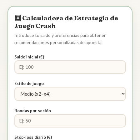
🧮 Calculadora de Estrategia de
Juego Crash
Introduce tu saldo y preferencias para obtener
recomendaciones personalizadas de apuesta.
Saldo inicial (€)
Estilo de juego
Rondas por sesión
Stop-loss diario (€)