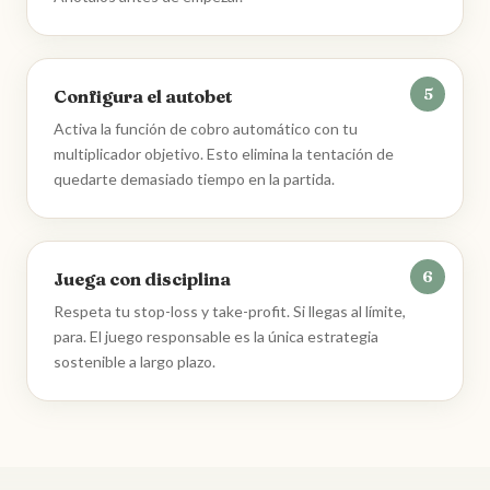
5
Configura el autobet
Activa la función de cobro automático con tu
multiplicador objetivo. Esto elimina la tentación de
quedarte demasiado tiempo en la partida.
6
Juega con disciplina
Respeta tu stop-loss y take-profit. Si llegas al límite,
para. El juego responsable es la única estrategia
sostenible a largo plazo.