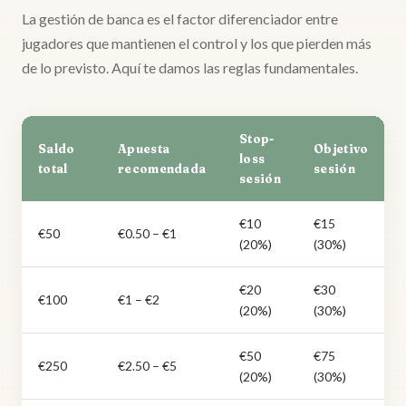
La gestión de banca es el factor diferenciador entre
jugadores que mantienen el control y los que pierden más
de lo previsto. Aquí te damos las reglas fundamentales.
Stop-
Saldo
Apuesta
Objetivo
loss
total
recomendada
sesión
sesión
€10
€15
€50
€0.50 – €1
(20%)
(30%)
€20
€30
€100
€1 – €2
(20%)
(30%)
€50
€75
€250
€2.50 – €5
(20%)
(30%)