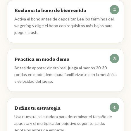
2
Reclama tu bono de bienvenida
Activa el bono antes de depositar. Lee los términos del
wagering y elige el bono con requisitos más bajos para
juegos crash.
3
Practica en modo demo
Antes de apostar dinero real, juega al menos 20-30
rondas en modo demo para familiarizarte con la mecánica
y velocidad del juego.
4
Define tu estrategia
Usa nuestra calculadora para determinar el tamaño de
apuesta y el multiplicador objetivo según tu saldo.
Anótalos antes de empezar.