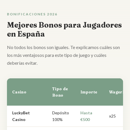
BONIFICACIONES 2026
Mejores Bonos para Jugadores
en España
No todos los bonos son iguales. Te explicamos cuáles son
los más ventajosos para este tipo de juego y cuáles
deberías evitar.
Tipo de
Casino
Importe
Wagering
Bono
LuckyBet
Depósito
Hasta
x25
Casino
100%
€500