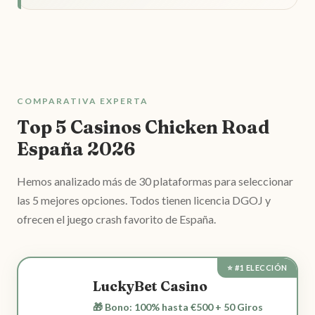
COMPARATIVA EXPERTA
Top 5 Casinos Chicken Road
España 2026
Hemos analizado más de 30 plataformas para seleccionar
las 5 mejores opciones. Todos tienen licencia DGOJ y
ofrecen el juego crash favorito de España.
LuckyBet Casino
🎁 Bono: 100% hasta €500 + 50 Giros