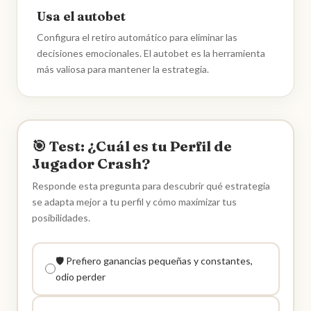
Usa el autobet
Configura el retiro automático para eliminar las
decisiones emocionales. El autobet es la herramienta
más valiosa para mantener la estrategia.
🎯 Test: ¿Cuál es tu Perfil de
Jugador Crash?
Responde esta pregunta para descubrir qué estrategia
se adapta mejor a tu perfil y cómo maximizar tus
posibilidades.
🛡️ Prefiero ganancias pequeñas y constantes,
odio perder