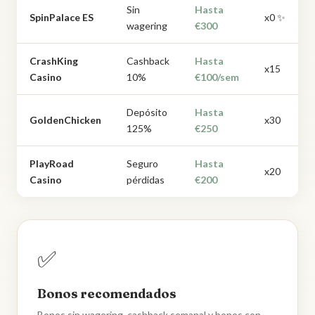
Sin
Hasta
SpinPalace ES
x0 ✨
wagering
€300
CrashKing
Cashback
Hasta
x15
Casino
10%
€100/sem
Depósito
Hasta
GoldenChicken
x30
125%
€250
PlayRoad
Seguro
Hasta
x20
Casino
pérdidas
€200
✅
Bonos recomendados
Bonos sin wagering, cashback semanal y bonos con