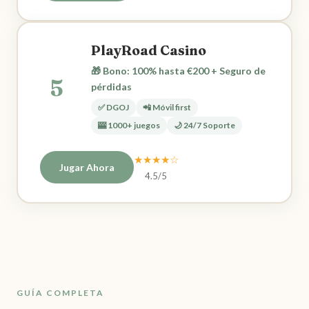
PlayRoad Casino
🎁 Bono: 100% hasta €200 + Seguro de
5
pérdidas
✅ DGOJ
📲 Móvil first
🎰 1000+ juegos
🌙 24/7 Soporte
★★★★☆
Jugar Ahora
4.5/5
GUÍA COMPLETA