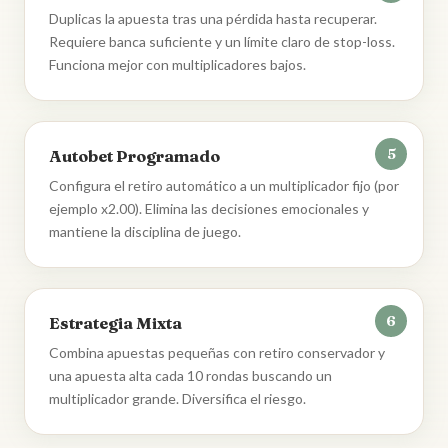
Duplicas la apuesta tras una pérdida hasta recuperar.
Requiere banca suficiente y un límite claro de stop-loss.
Funciona mejor con multiplicadores bajos.
5
Autobet Programado
Configura el retiro automático a un multiplicador fijo (por
ejemplo x2.00). Elimina las decisiones emocionales y
mantiene la disciplina de juego.
6
Estrategia Mixta
Combina apuestas pequeñas con retiro conservador y
una apuesta alta cada 10 rondas buscando un
multiplicador grande. Diversifica el riesgo.