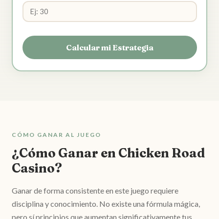
Calcular mi Estrategia
CÓMO GANAR AL JUEGO
¿Cómo Ganar en Chicken Road
Casino?
Ganar de forma consistente en este juego requiere
disciplina y conocimiento. No existe una fórmula mágica,
pero sí principios que aumentan significativamente tus