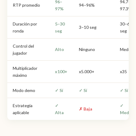
96–
94.7–
RTP promedio
94–96%
97%
97.3%
Duración por
5–30
30–60
3–10 seg
ronda
seg
seg
Control del
Alto
Ninguno
Medio
jugador
Multiplicador
x100+
x5.000+
x35
máximo
Modo demo
✓ Sí
✓ Sí
✓ Sí
Estrategia
✓
✓
✗ Baja
aplicable
Alta
Media