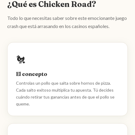
¿Qué es Chicken Road?
Todo lo que necesitas saber sobre este emocionante juego
crash que está arrasando en los casinos españoles.
🐔
El concepto
Controlas un pollo que salta sobre hornos de pizza.
Cada salto exitoso multiplica tu apuesta. Tú decides
cuándo retirar tus ganancias antes de que el pollo se
queme.