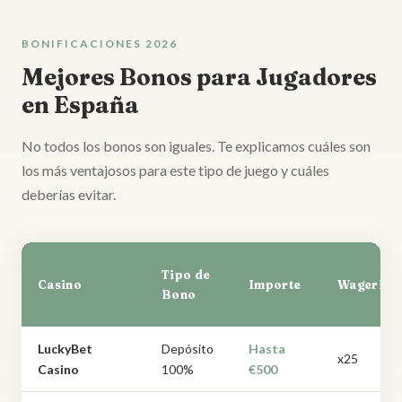
BONIFICACIONES 2026
Mejores Bonos para Jugadores
en España
No todos los bonos son iguales. Te explicamos cuáles son
los más ventajosos para este tipo de juego y cuáles
deberías evitar.
Tipo de
Casino
Importe
Wagering
Bono
LuckyBet
Depósito
Hasta
x25
Casino
100%
€500