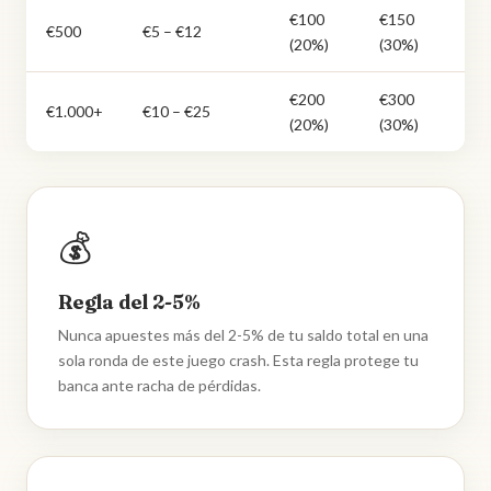
€100
€150
€500
€5 – €12
(20%)
(30%)
€200
€300
€1.000+
€10 – €25
(20%)
(30%)
💰
Regla del 2-5%
Nunca apuestes más del 2-5% de tu saldo total en una
sola ronda de este juego crash. Esta regla protege tu
banca ante racha de pérdidas.