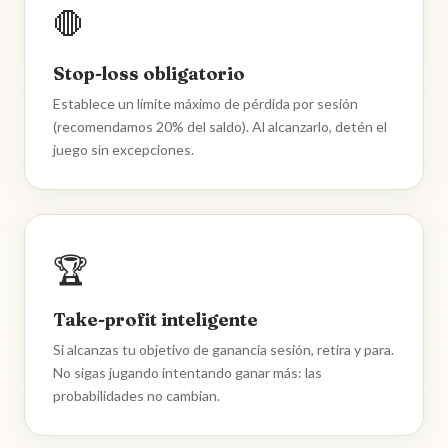
🛑
Stop-loss obligatorio
Establece un límite máximo de pérdida por sesión
(recomendamos 20% del saldo). Al alcanzarlo, detén el
juego sin excepciones.
🏆
Take-profit inteligente
Si alcanzas tu objetivo de ganancia sesión, retira y para.
No sigas jugando intentando ganar más: las
probabilidades no cambian.