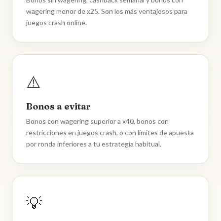
wagering menor de x25. Son los más ventajosos para
juegos crash online.
⚠️
Bonos a evitar
Bonos con wagering superior a x40, bonos con
restricciones en juegos crash, o con límites de apuesta
por ronda inferiores a tu estrategia habitual.
💡