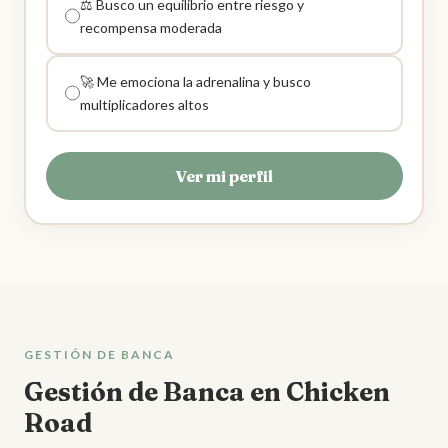
⚖️ Busco un equilibrio entre riesgo y
recompensa moderada
🚀 Me emociona la adrenalina y busco
multiplicadores altos
Ver mi perfil
GESTIÓN DE BANCA
Gestión de Banca en Chicken
Road