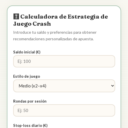
🧮 Calculadora de Estrategia de
Juego Crash
Introduce tu saldo y preferencias para obtener
recomendaciones personalizadas de apuesta.
Saldo inicial (€)
Estilo de juego
Rondas por sesión
Stop-loss diario (€)