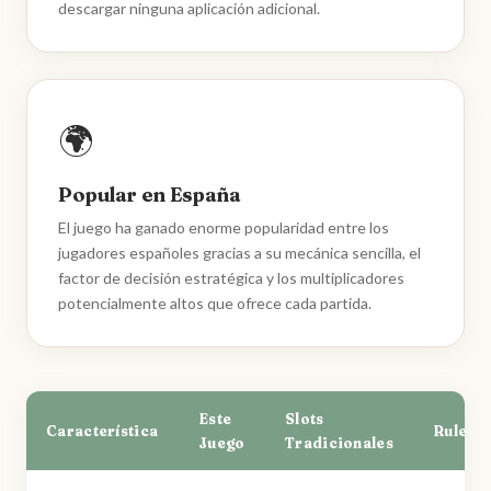
descargar ninguna aplicación adicional.
🌍
Popular en España
El juego ha ganado enorme popularidad entre los
jugadores españoles gracias a su mecánica sencilla, el
factor de decisión estratégica y los multiplicadores
potencialmente altos que ofrece cada partida.
Este
Slots
Característica
Ruleta
Juego
Tradicionales