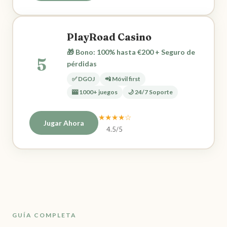
PlayRoad Casino
🎁 Bono: 100% hasta €200 + Seguro de
5
pérdidas
✅ DGOJ
📲 Móvil first
🎰 1000+ juegos
🌙 24/7 Soporte
★★★★☆
Jugar Ahora
4.5/5
GUÍA COMPLETA