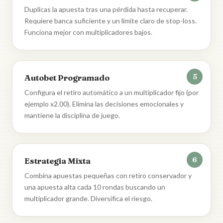
Duplicas la apuesta tras una pérdida hasta recuperar.
Requiere banca suficiente y un límite claro de stop-loss.
Funciona mejor con multiplicadores bajos.
5
Autobet Programado
Configura el retiro automático a un multiplicador fijo (por
ejemplo x2.00). Elimina las decisiones emocionales y
mantiene la disciplina de juego.
6
Estrategia Mixta
Combina apuestas pequeñas con retiro conservador y
una apuesta alta cada 10 rondas buscando un
multiplicador grande. Diversifica el riesgo.