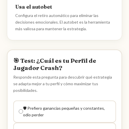
Usa el autobet
Configura el retiro automático para eliminar las
decisiones emocionales. El autobet es la herramienta
más valiosa para mantener la estrategia.
🎯 Test: ¿Cuál es tu Perfil de
Jugador Crash?
Responde esta pregunta para descubrir qué estrategia
se adapta mejor a tu perfil y cómo maximizar tus
posibilidades.
🛡️ Prefiero ganancias pequeñas y constantes,
odio perder