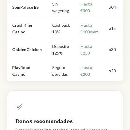
Sin
Hasta
SpinPalace ES
x0 ✨
wagering
€300
CrashKing
Cashback
Hasta
x15
Casino
10%
€100/sem
Depósito
Hasta
GoldenChicken
x30
125%
€250
PlayRoad
Seguro
Hasta
x20
Casino
pérdidas
€200
✅
Bonos recomendados
Bonos sin wagering, cashback semanal y bonos con