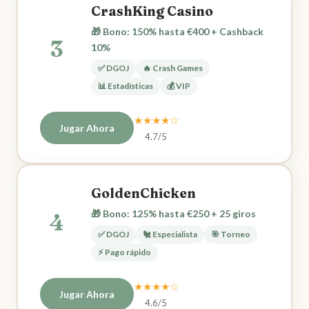
CrashKing Casino
🎁 Bono: 150% hasta €400 + Cashback
3
10%
✅ DGOJ
🔥 Crash Games
📊 Estadísticas
💰 VIP
★★★★☆
Jugar Ahora
4.7/5
GoldenChicken
🎁 Bono: 125% hasta €250 + 25 giros
4
✅ DGOJ
🐔 Especialista
🎯 Torneo
⚡ Pago rápido
★★★★☆
Jugar Ahora
4.6/5