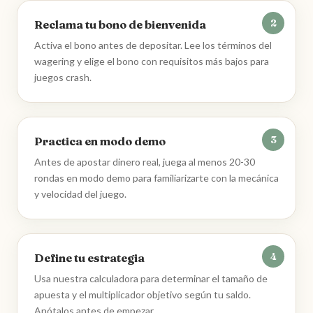
2
Reclama tu bono de bienvenida
Activa el bono antes de depositar. Lee los términos del
wagering y elige el bono con requisitos más bajos para
juegos crash.
3
Practica en modo demo
Antes de apostar dinero real, juega al menos 20-30
rondas en modo demo para familiarizarte con la mecánica
y velocidad del juego.
4
Define tu estrategia
Usa nuestra calculadora para determinar el tamaño de
apuesta y el multiplicador objetivo según tu saldo.
Anótalos antes de empezar.