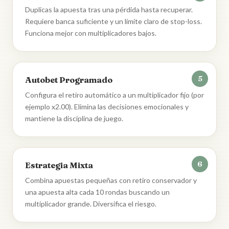
Duplicas la apuesta tras una pérdida hasta recuperar.
Requiere banca suficiente y un límite claro de stop-loss.
Funciona mejor con multiplicadores bajos.
5
Autobet Programado
Configura el retiro automático a un multiplicador fijo (por
ejemplo x2.00). Elimina las decisiones emocionales y
mantiene la disciplina de juego.
6
Estrategia Mixta
Combina apuestas pequeñas con retiro conservador y
una apuesta alta cada 10 rondas buscando un
multiplicador grande. Diversifica el riesgo.