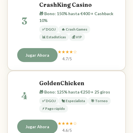
CrashKing Casino
🎁 Bono: 150% hasta €400 + Cashback
3
10%
✅ DGOJ
🔥 Crash Games
📊 Estadísticas
💰 VIP
★★★★☆
Jugar Ahora
4.7/5
GoldenChicken
🎁 Bono: 125% hasta €250 + 25 giros
4
✅ DGOJ
🐔 Especialista
🎯 Torneo
⚡ Pago rápido
★★★★☆
Jugar Ahora
4.6/5