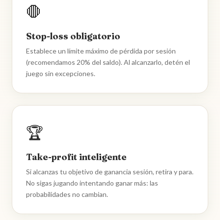
🛑
Stop-loss obligatorio
Establece un límite máximo de pérdida por sesión
(recomendamos 20% del saldo). Al alcanzarlo, detén el
juego sin excepciones.
🏆
Take-profit inteligente
Si alcanzas tu objetivo de ganancia sesión, retira y para.
No sigas jugando intentando ganar más: las
probabilidades no cambian.