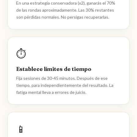
En una estrategia conservadora (x2), ganarás el 70%
de las rondas aproximadamente. Las 30% restantes
son pérdidas normales. No persigas recuperarlas.
⏱️
Establece límites de tiempo
Fija sesiones de 30-45 minutos. Después de ese
tiempo, para independientemente del resultado. La
fatiga mental lleva a errores de juicio.
📱