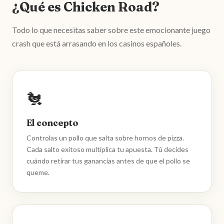
¿Qué es Chicken Road?
Todo lo que necesitas saber sobre este emocionante juego
crash que está arrasando en los casinos españoles.
🐔
El concepto
Controlas un pollo que salta sobre hornos de pizza.
Cada salto exitoso multiplica tu apuesta. Tú decides
cuándo retirar tus ganancias antes de que el pollo se
queme.