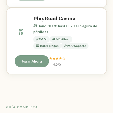
PlayRoad Casino
🎁 Bono: 100% hasta €200 + Seguro de
5
pérdidas
✅ DGOJ
📲 Móvil first
🎰 1000+ juegos
🌙 24/7 Soporte
★★★★☆
Jugar Ahora
4.5/5
GUÍA COMPLETA