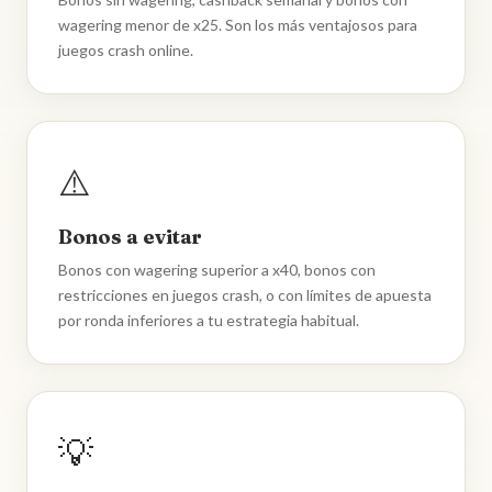
wagering menor de x25. Son los más ventajosos para
juegos crash online.
⚠️
Bonos a evitar
Bonos con wagering superior a x40, bonos con
restricciones en juegos crash, o con límites de apuesta
por ronda inferiores a tu estrategia habitual.
💡