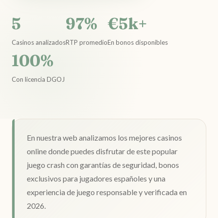
5
97%
€5k+
Casinos analizados
RTP promedio
En bonos disponibles
100%
Con licencia DGOJ
En nuestra web analizamos los mejores casinos
online donde puedes disfrutar de este popular
juego crash con garantías de seguridad, bonos
exclusivos para jugadores españoles y una
experiencia de juego responsable y verificada en
2026.