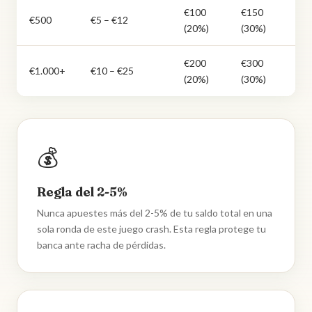
€100
€150
€500
€5 – €12
(20%)
(30%)
€200
€300
€1.000+
€10 – €25
(20%)
(30%)
💰
Regla del 2-5%
Nunca apuestes más del 2-5% de tu saldo total en una
sola ronda de este juego crash. Esta regla protege tu
banca ante racha de pérdidas.