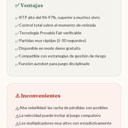
✅ Ventajas
RTP alto del 96-97%, superior a muchos slots
✅
Control total sobre el momento de retirada
✅
Tecnología Provably Fair verificable
✅
Partidas muy rápidas (5-30 segundos)
✅
Disponible en modo demo gratuito
✅
Compatible con estrategias de gestión de riesgo
✅
Función autobet para juego disciplinado
✅
⚠️ Inconvenientes
Alta volatilidad: las racha de pérdidas son posibles
⚠️
La velocidad puede incitar al juego compulsivo
⚠️
Los multiplicadores muy altos son estadísticamente
⚠️