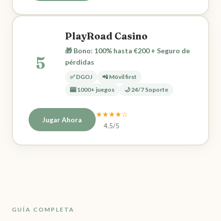
PlayRoad Casino
🎁 Bono: 100% hasta €200 + Seguro de
5
pérdidas
✅ DGOJ
📲 Móvil first
🎰 1000+ juegos
🌙 24/7 Soporte
★★★★☆
Jugar Ahora
4.5/5
GUÍA COMPLETA