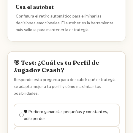
Usa el autobet
Configura el retiro automático para eliminar las
decisiones emocionales. El autobet es la herramienta
más valiosa para mantener la estrategia.
🎯 Test: ¿Cuál es tu Perfil de
Jugador Crash?
Responde esta pregunta para descubrir qué estrategia
se adapta mejor a tu perfil y cómo maximizar tus
posibilidades.
🛡️ Prefiero ganancias pequeñas y constantes,
odio perder