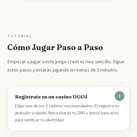
TUTORIAL
Cómo Jugar Paso a Paso
Empezar a jugar a este juego crash es muy sencillo. Sigue
estos pasos y estarás jugando en menos de 5 minutos.
1
Regístrate en un casino DGOJ
Elige uno de los 5 casinos recomendados. El registro es
gratuito y rápido. Necesitarás tu DNI y datos bancarios
para verificar tu identidad.