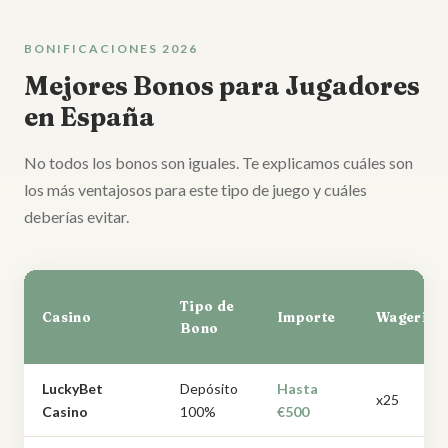
BONIFICACIONES 2026
Mejores Bonos para Jugadores
en España
No todos los bonos son iguales. Te explicamos cuáles son
los más ventajosos para este tipo de juego y cuáles
deberías evitar.
Tipo de
Casino
Importe
Wagering
Bono
LuckyBet
Depósito
Hasta
x25
Casino
100%
€500