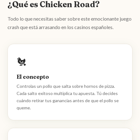
¿Qué es Chicken Road?
Todo lo que necesitas saber sobre este emocionante juego
crash que está arrasando en los casinos españoles.
🐔
El concepto
Controlas un pollo que salta sobre hornos de pizza.
Cada salto exitoso multiplica tu apuesta. Tú decides
cuándo retirar tus ganancias antes de que el pollo se
queme.