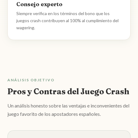
Consejo experto
Siempre verifica en los términos del bono que los
juegos crash contribuyen al 100% al cumplimiento del
wagering.
ANÁLISIS OBJETIVO
Pros y Contras del Juego Crash
Un análisis honesto sobre las ventajas e inconvenientes del
juego favorito de los apostadores españoles.