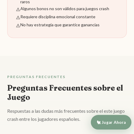
raros
Algunos bonos no son válidos para juegos crash
⚠️
Requiere disciplina emocional constante
⚠️
No hay estrategia que garantice ganancias
⚠️
PREGUNTAS FRECUENTES
Preguntas Frecuentes sobre el
Juego
Respuestas a las dudas más frecuentes sobre el este juego
crash entre los jugadores españoles.
🐔 Jugar Ahora