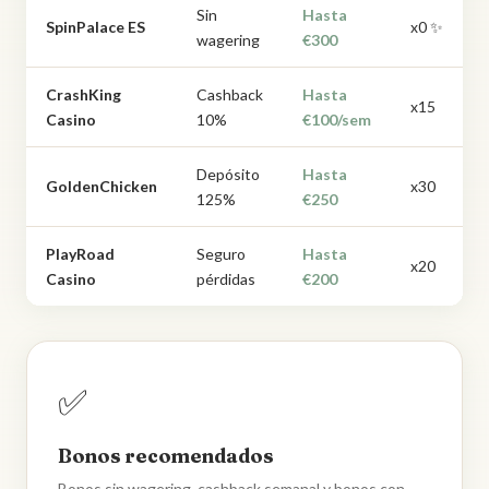
Sin
Hasta
SpinPalace ES
x0 ✨
wagering
€300
CrashKing
Cashback
Hasta
x15
Casino
10%
€100/sem
Depósito
Hasta
GoldenChicken
x30
125%
€250
PlayRoad
Seguro
Hasta
x20
Casino
pérdidas
€200
✅
Bonos recomendados
Bonos sin wagering, cashback semanal y bonos con