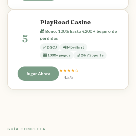
PlayRoad Casino
🎁 Bono: 100% hasta €200 + Seguro de
5
pérdidas
✅ DGOJ
📲 Móvil first
🎰 1000+ juegos
🌙 24/7 Soporte
★★★★☆
Jugar Ahora
4.5/5
GUÍA COMPLETA