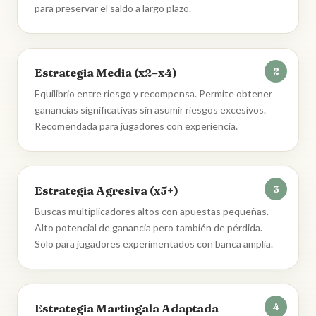
para preservar el saldo a largo plazo.
2
Estrategia Media (x2–x4)
Equilibrio entre riesgo y recompensa. Permite obtener
ganancias significativas sin asumir riesgos excesivos.
Recomendada para jugadores con experiencia.
3
Estrategia Agresiva (x5+)
Buscas multiplicadores altos con apuestas pequeñas.
Alto potencial de ganancia pero también de pérdida.
Solo para jugadores experimentados con banca amplia.
4
Estrategia Martingala Adaptada