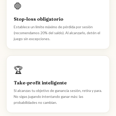
🛑
Stop-loss obligatorio
Establece un límite máximo de pérdida por sesión
(recomendamos 20% del saldo). Al alcanzarlo, detén el
juego sin excepciones.
🏆
Take-profit inteligente
Si alcanzas tu objetivo de ganancia sesión, retira y para.
No sigas jugando intentando ganar más: las
probabilidades no cambian.