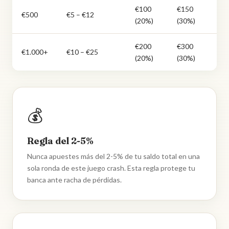
€100
€150
€500
€5 – €12
(20%)
(30%)
€200
€300
€1.000+
€10 – €25
(20%)
(30%)
💰
Regla del 2-5%
Nunca apuestes más del 2-5% de tu saldo total en una
sola ronda de este juego crash. Esta regla protege tu
banca ante racha de pérdidas.