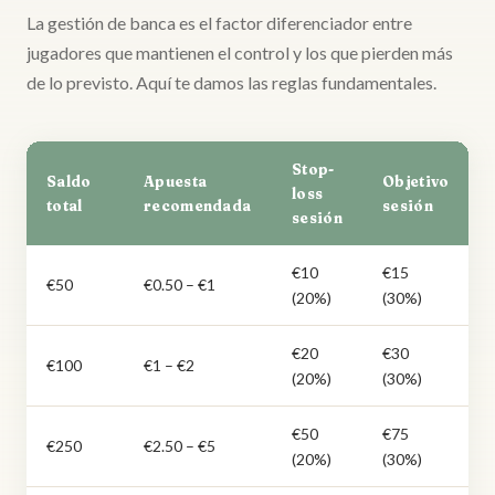
La gestión de banca es el factor diferenciador entre
jugadores que mantienen el control y los que pierden más
de lo previsto. Aquí te damos las reglas fundamentales.
Stop-
Saldo
Apuesta
Objetivo
loss
total
recomendada
sesión
sesión
€10
€15
€50
€0.50 – €1
(20%)
(30%)
€20
€30
€100
€1 – €2
(20%)
(30%)
€50
€75
€250
€2.50 – €5
(20%)
(30%)