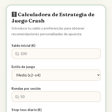
🧮 Calculadora de Estrategia de
Juego Crash
Introduce tu saldo y preferencias para obtener
recomendaciones personalizadas de apuesta.
Saldo inicial (€)
Estilo de juego
Rondas por sesión
Stop-loss diario (€)