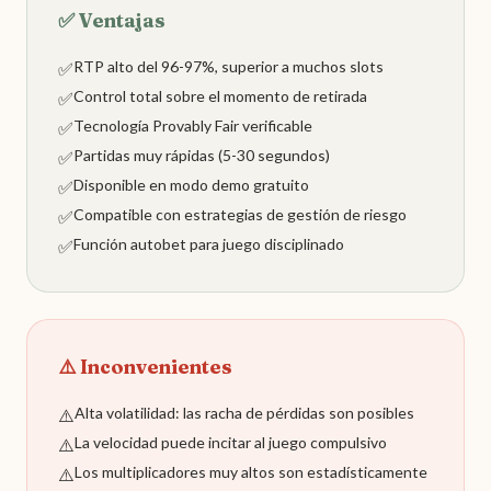
✅ Ventajas
RTP alto del 96-97%, superior a muchos slots
✅
Control total sobre el momento de retirada
✅
Tecnología Provably Fair verificable
✅
Partidas muy rápidas (5-30 segundos)
✅
Disponible en modo demo gratuito
✅
Compatible con estrategias de gestión de riesgo
✅
Función autobet para juego disciplinado
✅
⚠️ Inconvenientes
Alta volatilidad: las racha de pérdidas son posibles
⚠️
La velocidad puede incitar al juego compulsivo
⚠️
Los multiplicadores muy altos son estadísticamente
⚠️