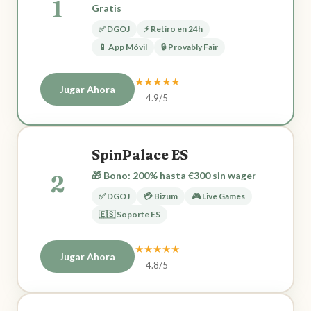
1
Gratis
✅ DGOJ
⚡ Retiro en 24h
📱 App Móvil
🔒 Provably Fair
★★★★★
Jugar Ahora
4.9/5
SpinPalace ES
🎁 Bono: 200% hasta €300 sin wager
2
✅ DGOJ
💳 Bizum
🎮 Live Games
🇪🇸 Soporte ES
★★★★★
Jugar Ahora
4.8/5