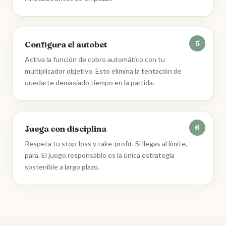
5
Configura el autobet
Activa la función de cobro automático con tu
multiplicador objetivo. Esto elimina la tentación de
quedarte demasiado tiempo en la partida.
6
Juega con disciplina
Respeta tu stop-loss y take-profit. Si llegas al límite,
para. El juego responsable es la única estrategia
sostenible a largo plazo.