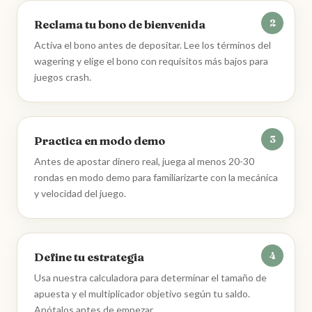
2
Reclama tu bono de bienvenida
Activa el bono antes de depositar. Lee los términos del
wagering y elige el bono con requisitos más bajos para
juegos crash.
3
Practica en modo demo
Antes de apostar dinero real, juega al menos 20-30
rondas en modo demo para familiarizarte con la mecánica
y velocidad del juego.
4
Define tu estrategia
Usa nuestra calculadora para determinar el tamaño de
apuesta y el multiplicador objetivo según tu saldo.
Anótalos antes de empezar.