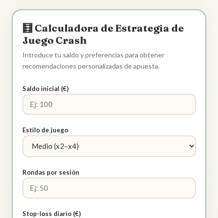
🧮 Calculadora de Estrategia de
Juego Crash
Introduce tu saldo y preferencias para obtener
recomendaciones personalizadas de apuesta.
Saldo inicial (€)
Estilo de juego
Rondas por sesión
Stop-loss diario (€)