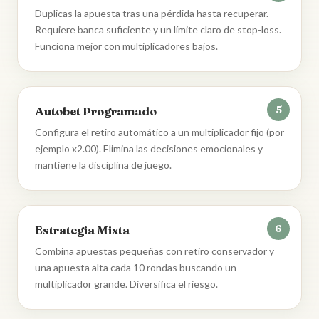
Duplicas la apuesta tras una pérdida hasta recuperar.
Requiere banca suficiente y un límite claro de stop-loss.
Funciona mejor con multiplicadores bajos.
5
Autobet Programado
Configura el retiro automático a un multiplicador fijo (por
ejemplo x2.00). Elimina las decisiones emocionales y
mantiene la disciplina de juego.
6
Estrategia Mixta
Combina apuestas pequeñas con retiro conservador y
una apuesta alta cada 10 rondas buscando un
multiplicador grande. Diversifica el riesgo.