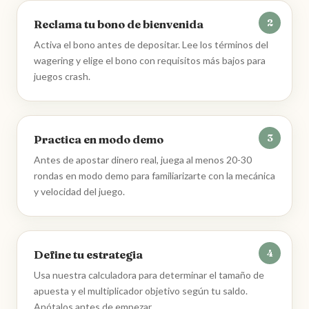
2
Reclama tu bono de bienvenida
Activa el bono antes de depositar. Lee los términos del
wagering y elige el bono con requisitos más bajos para
juegos crash.
3
Practica en modo demo
Antes de apostar dinero real, juega al menos 20-30
rondas en modo demo para familiarizarte con la mecánica
y velocidad del juego.
4
Define tu estrategia
Usa nuestra calculadora para determinar el tamaño de
apuesta y el multiplicador objetivo según tu saldo.
Anótalos antes de empezar.