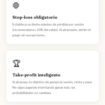
🛑
Stop-loss obligatorio
Establece un límite máximo de pérdida por sesión
(recomendamos 20% del saldo). Al alcanzarlo, detén el
juego sin excepciones.
🏆
Take-profit inteligente
Si alcanzas tu objetivo de ganancia sesión, retira y para.
No sigas jugando intentando ganar más: las
probabilidades no cambian.