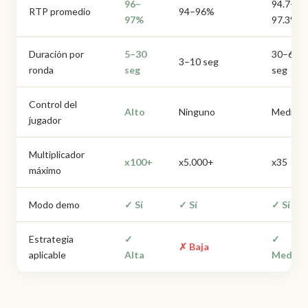
96–
94.7–
RTP promedio
94–96%
97%
97.3%
Duración por
5–30
30–60
3–10 seg
ronda
seg
seg
Control del
Alto
Ninguno
Medio
jugador
Multiplicador
x100+
x5.000+
x35
máximo
Modo demo
✓ Sí
✓ Sí
✓ Sí
Estrategia
✓
✓
✗ Baja
aplicable
Alta
Media