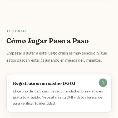
TUTORIAL
Cómo Jugar Paso a Paso
Empezar a jugar a este juego crash es muy sencillo. Sigue
estos pasos y estarás jugando en menos de 5 minutos.
1
Regístrate en un casino DGOJ
Elige uno de los 5 casinos recomendados. El registro es
gratuito y rápido. Necesitarás tu DNI y datos bancarios
para verificar tu identidad.