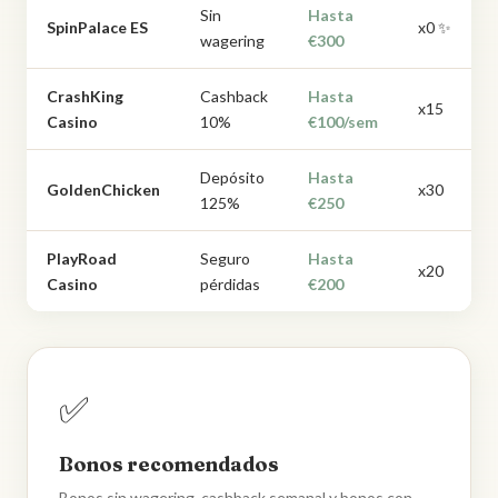
Sin
Hasta
SpinPalace ES
x0 ✨
wagering
€300
CrashKing
Cashback
Hasta
x15
Casino
10%
€100/sem
Depósito
Hasta
GoldenChicken
x30
125%
€250
PlayRoad
Seguro
Hasta
x20
Casino
pérdidas
€200
✅
Bonos recomendados
Bonos sin wagering, cashback semanal y bonos con