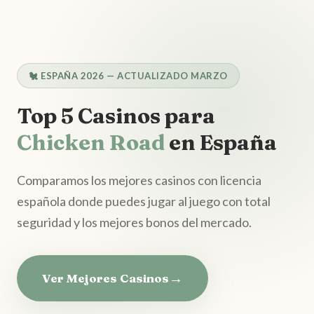
🐔 ESPAÑA 2026 — ACTUALIZADO MARZO
Top 5 Casinos para
Chicken Road
en España
Comparamos los mejores casinos con licencia
española donde puedes jugar al juego con total
seguridad y los mejores bonos del mercado.
→
Ver Mejores Casinos