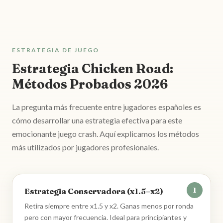
ESTRATEGIA DE JUEGO
Estrategia Chicken Road:
Métodos Probados 2026
La pregunta más frecuente entre jugadores españoles es
cómo desarrollar una estrategia efectiva para este
emocionante juego crash. Aquí explicamos los métodos
más utilizados por jugadores profesionales.
1
Estrategia Conservadora (x1.5–x2)
Retira siempre entre x1.5 y x2. Ganas menos por ronda
pero con mayor frecuencia. Ideal para principiantes y