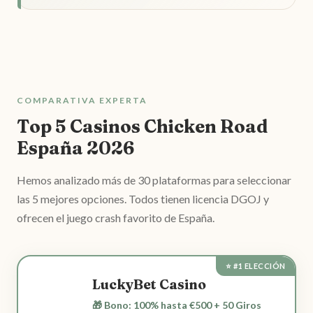
COMPARATIVA EXPERTA
Top 5 Casinos Chicken Road
España 2026
Hemos analizado más de 30 plataformas para seleccionar
las 5 mejores opciones. Todos tienen licencia DGOJ y
ofrecen el juego crash favorito de España.
LuckyBet Casino
🎁 Bono: 100% hasta €500 + 50 Giros