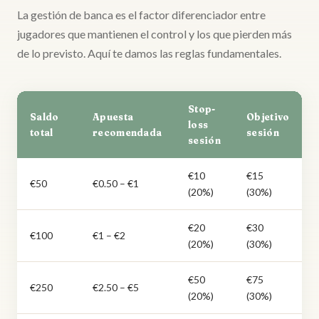
La gestión de banca es el factor diferenciador entre
jugadores que mantienen el control y los que pierden más
de lo previsto. Aquí te damos las reglas fundamentales.
Stop-
Saldo
Apuesta
Objetivo
loss
total
recomendada
sesión
sesión
€10
€15
€50
€0.50 – €1
(20%)
(30%)
€20
€30
€100
€1 – €2
(20%)
(30%)
€50
€75
€250
€2.50 – €5
(20%)
(30%)