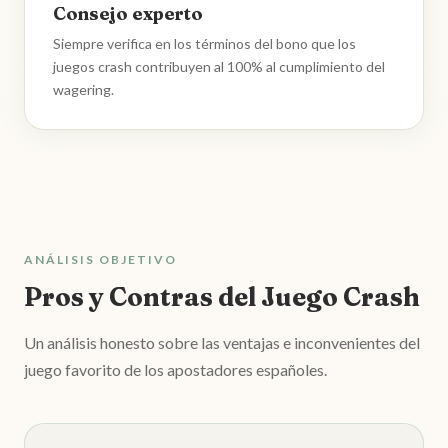
Consejo experto
Siempre verifica en los términos del bono que los
juegos crash contribuyen al 100% al cumplimiento del
wagering.
ANÁLISIS OBJETIVO
Pros y Contras del Juego Crash
Un análisis honesto sobre las ventajas e inconvenientes del
juego favorito de los apostadores españoles.