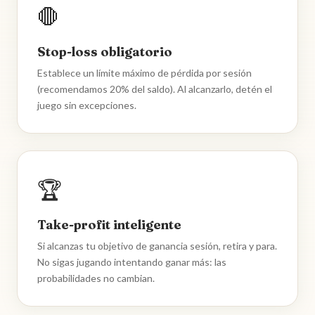
🛑
Stop-loss obligatorio
Establece un límite máximo de pérdida por sesión
(recomendamos 20% del saldo). Al alcanzarlo, detén el
juego sin excepciones.
🏆
Take-profit inteligente
Si alcanzas tu objetivo de ganancia sesión, retira y para.
No sigas jugando intentando ganar más: las
probabilidades no cambian.