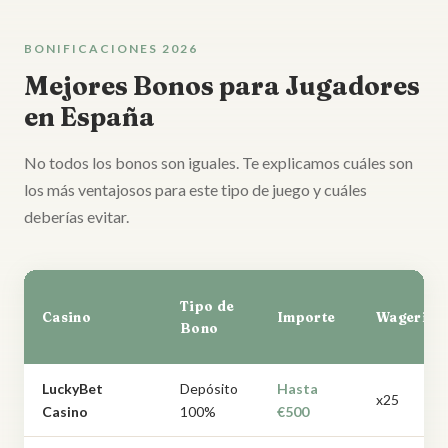
BONIFICACIONES 2026
Mejores Bonos para Jugadores
en España
No todos los bonos son iguales. Te explicamos cuáles son
los más ventajosos para este tipo de juego y cuáles
deberías evitar.
Tipo de
Casino
Importe
Wagering
Bono
LuckyBet
Depósito
Hasta
x25
Casino
100%
€500