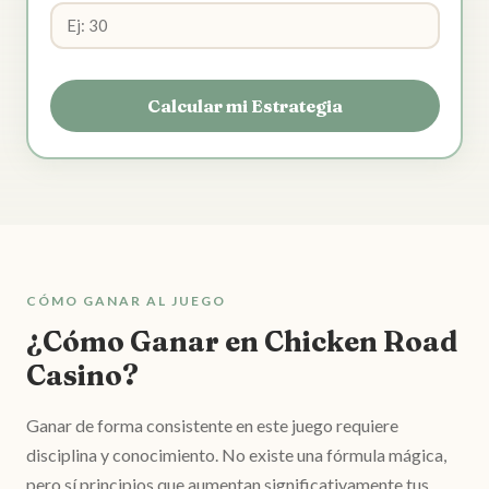
Calcular mi Estrategia
CÓMO GANAR AL JUEGO
¿Cómo Ganar en Chicken Road
Casino?
Ganar de forma consistente en este juego requiere
disciplina y conocimiento. No existe una fórmula mágica,
pero sí principios que aumentan significativamente tus