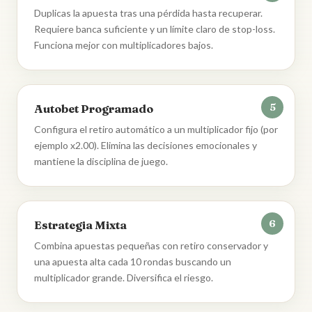
Duplicas la apuesta tras una pérdida hasta recuperar.
Requiere banca suficiente y un límite claro de stop-loss.
Funciona mejor con multiplicadores bajos.
5
Autobet Programado
Configura el retiro automático a un multiplicador fijo (por
ejemplo x2.00). Elimina las decisiones emocionales y
mantiene la disciplina de juego.
6
Estrategia Mixta
Combina apuestas pequeñas con retiro conservador y
una apuesta alta cada 10 rondas buscando un
multiplicador grande. Diversifica el riesgo.