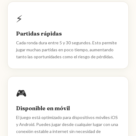
⚡
Partidas rápidas
Cada ronda dura entre 5 y 30 segundos. Esto permite
jugar muchas partidas en poco tiempo, aumentando
tanto las oportunidades como el riesgo de pérdidas.
🎮
Disponible en móvil
El juego está optimizado para dispositivos móviles iOS
y Android. Puedes jugar desde cualquier lugar con una
conexión estable a internet sin necesidad de