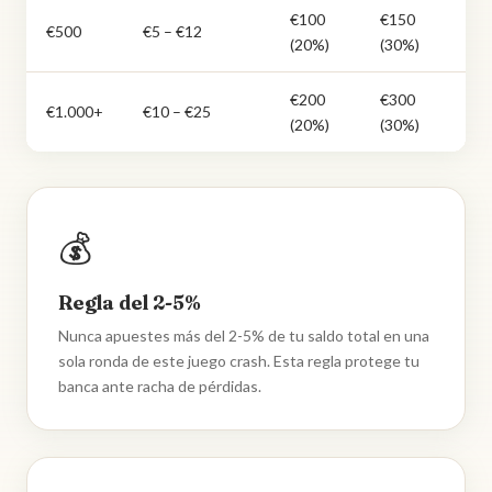
€100
€150
€500
€5 – €12
(20%)
(30%)
€200
€300
€1.000+
€10 – €25
(20%)
(30%)
💰
Regla del 2-5%
Nunca apuestes más del 2-5% de tu saldo total en una
sola ronda de este juego crash. Esta regla protege tu
banca ante racha de pérdidas.