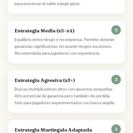
para preservar el saldo a largo plazo.
2
Estrategia Media (x2–x4)
Equilibrio entre riesgo y recompensa. Permite obtener
ganancias significativas sin asumir riesgos excesivos.
Recomendada para jugadores con experiencia.
3
Estrategia Agresiva (x5+)
Buscas multiplicadores altos con apuestas pequeñas.
Alto potencial de ganancia pero también de pérdida.
Solo para jugadores experimentados con banca amplia.
4
Estrategia Martingala Adaptada