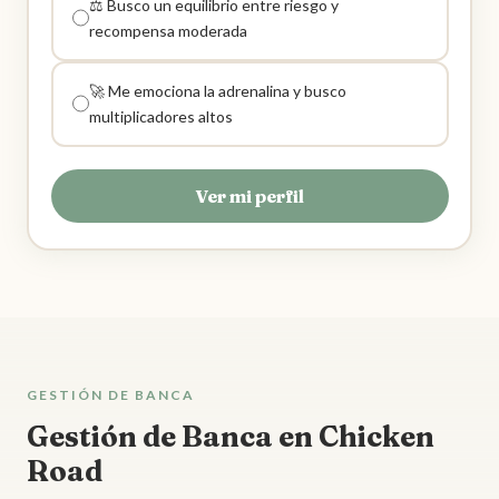
⚖️ Busco un equilibrio entre riesgo y
recompensa moderada
🚀 Me emociona la adrenalina y busco
multiplicadores altos
Ver mi perfil
GESTIÓN DE BANCA
Gestión de Banca en Chicken
Road