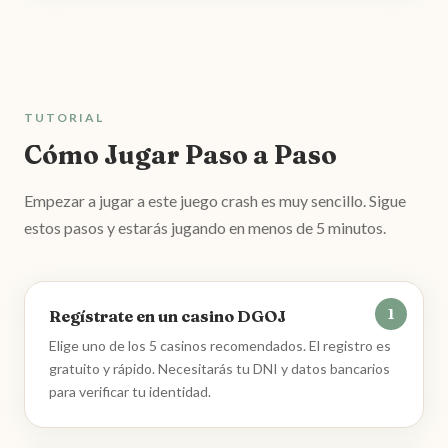
TUTORIAL
Cómo Jugar Paso a Paso
Empezar a jugar a este juego crash es muy sencillo. Sigue
estos pasos y estarás jugando en menos de 5 minutos.
1
Regístrate en un casino DGOJ
Elige uno de los 5 casinos recomendados. El registro es
gratuito y rápido. Necesitarás tu DNI y datos bancarios
para verificar tu identidad.