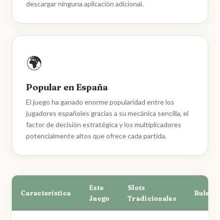
descargar ninguna aplicación adicional.
🌍
Popular en España
El juego ha ganado enorme popularidad entre los
jugadores españoles gracias a su mecánica sencilla, el
factor de decisión estratégica y los multiplicadores
potencialmente altos que ofrece cada partida.
Este
Slots
Característica
Ruleta
Juego
Tradicionales