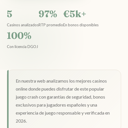
5
97%
€5k+
Casinos analizados
RTP promedio
En bonos disponibles
100%
Con licencia DGOJ
En nuestra web analizamos los mejores casinos
online donde puedes disfrutar de este popular
juego crash con garantías de seguridad, bonos
exclusivos para jugadores españoles y una
experiencia de juego responsable y verificada en
2026.