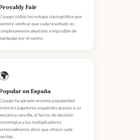
Provably Fair
El juego utiliza tecnología criptográfica que
permite verificar que cada resultado es
completamente aleatorio e imposible de
manipular por el casino.
🌍
Popular en España
El juego ha ganado enorme popularidad
entre los jugadores españoles gracias a su
mecánica sencilla, el factor de decisión
estratégica y los multiplicadores
potencialmente altos que ofrece cada
partida.