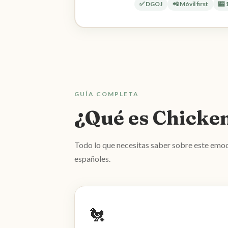
✅ DGOJ
📲 Móvil first
🎰 
GUÍA COMPLETA
¿Qué es Chicke
Todo lo que necesitas saber sobre este emoc
españoles.
🐔