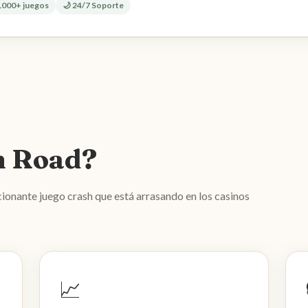
1000+ juegos
🌙 24/7 Soporte
n Road?
ionante juego crash que está arrasando en los casinos
📈