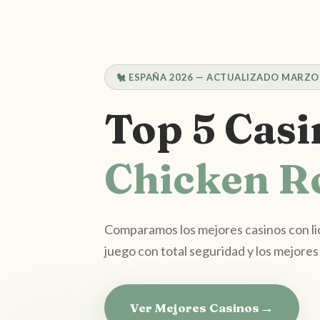
🐔 ESPAÑA 2026 — ACTUALIZADO MARZO
Top 5 Casi
Chicken R
Comparamos los mejores casinos con li
juego con total seguridad y los mejore
→
Ver Mejores Casinos