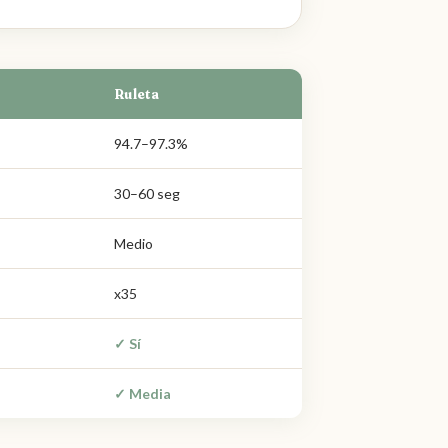
Ruleta
94.7–97.3%
30–60 seg
Medio
x35
✓ Sí
✓ Media