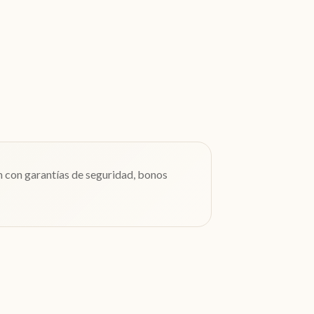
h con garantías de seguridad, bonos