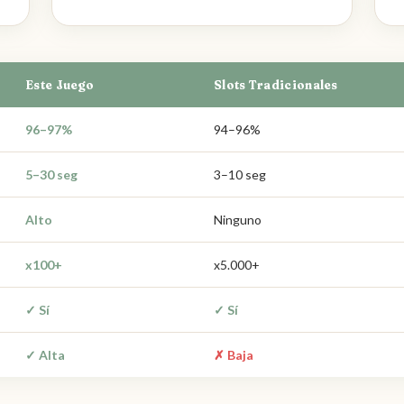
Este Juego
Slots Tradicionales
96–97%
94–96%
5–30 seg
3–10 seg
Alto
Ninguno
x100+
x5.000+
✓ Sí
✓ Sí
✓ Alta
✗ Baja