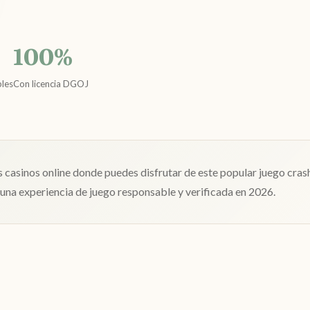
100%
bles
Con licencia DGOJ
 casinos online donde puedes disfrutar de este popular juego cras
una experiencia de juego responsable y verificada en 2026.