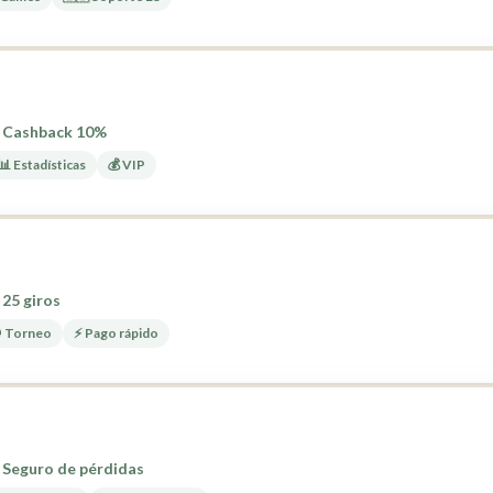
+ Cashback 10%
📊 Estadísticas
💰 VIP
25 giros
 Torneo
⚡ Pago rápido
 Seguro de pérdidas