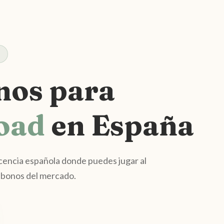
nos para
oad
en España
cencia española donde puedes jugar al
s bonos del mercado.