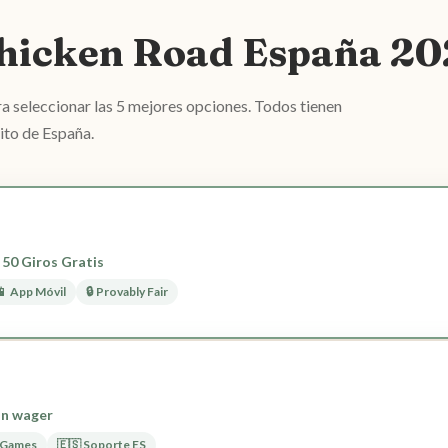
Chicken Road España 2
 seleccionar las 5 mejores opciones. Todos tienen
ito de España.
 50 Giros Gratis
📱 App Móvil
🔒 Provably Fair
in wager
e Games
🇪🇸 Soporte ES