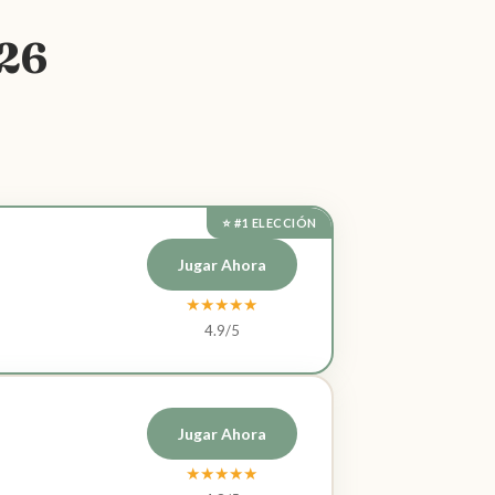
026
Jugar Ahora
★★★★★
4.9/5
Jugar Ahora
★★★★★