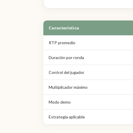
Característica
RTP promedio
Duración por ronda
Control del jugador
Multiplicador máximo
Modo demo
Estrategia aplicable