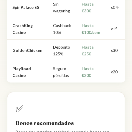
Sin
Hasta
SpinPalace ES
x0 ✨
wagering
€300
CrashKing
Cashback
Hasta
x15
Casino
10%
€100/sem
Depósito
Hasta
GoldenChicken
x30
125%
€250
PlayRoad
Seguro
Hasta
x20
Casino
pérdidas
€200
✅
Bonos recomendados
Bonos sin wagering, cashback semanal y bonos con