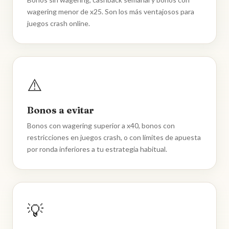
wagering menor de x25. Son los más ventajosos para
juegos crash online.
⚠️
Bonos a evitar
Bonos con wagering superior a x40, bonos con
restricciones en juegos crash, o con límites de apuesta
por ronda inferiores a tu estrategia habitual.
💡