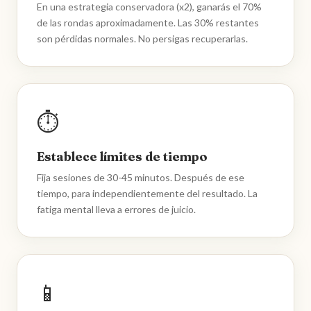
En una estrategia conservadora (x2), ganarás el 70%
de las rondas aproximadamente. Las 30% restantes
son pérdidas normales. No persigas recuperarlas.
⏱️
Establece límites de tiempo
Fija sesiones de 30-45 minutos. Después de ese
tiempo, para independientemente del resultado. La
fatiga mental lleva a errores de juicio.
📱