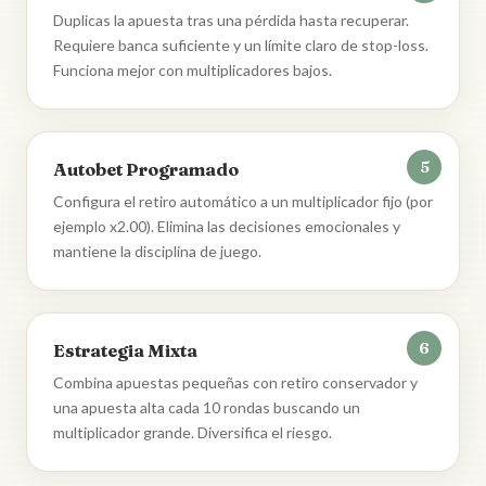
Duplicas la apuesta tras una pérdida hasta recuperar.
Requiere banca suficiente y un límite claro de stop-loss.
Funciona mejor con multiplicadores bajos.
5
Autobet Programado
Configura el retiro automático a un multiplicador fijo (por
ejemplo x2.00). Elimina las decisiones emocionales y
mantiene la disciplina de juego.
6
Estrategia Mixta
Combina apuestas pequeñas con retiro conservador y
una apuesta alta cada 10 rondas buscando un
multiplicador grande. Diversifica el riesgo.