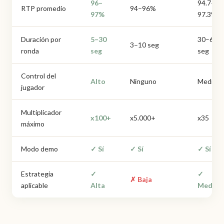
96–
94.7–
RTP promedio
94–96%
97%
97.3%
Duración por
5–30
30–60
3–10 seg
ronda
seg
seg
Control del
Alto
Ninguno
Medio
jugador
Multiplicador
x100+
x5.000+
x35
máximo
Modo demo
✓ Sí
✓ Sí
✓ Sí
Estrategia
✓
✓
✗ Baja
aplicable
Alta
Media