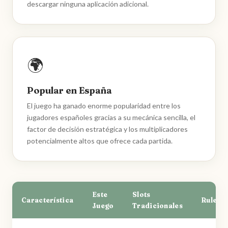
descargar ninguna aplicación adicional.
🌍
Popular en España
El juego ha ganado enorme popularidad entre los
jugadores españoles gracias a su mecánica sencilla, el
factor de decisión estratégica y los multiplicadores
potencialmente altos que ofrece cada partida.
Este
Slots
Característica
Ruleta
Juego
Tradicionales