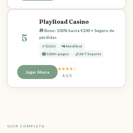
PlayRoad Casino
🎁 Bono: 100% hasta €200 + Seguro de
5
pérdidas
✅ DGOJ
📲 Móvil first
🎰 1000+ juegos
🌙 24/7 Soporte
★★★★☆
Jugar Ahora
4.5/5
GUÍA COMPLETA