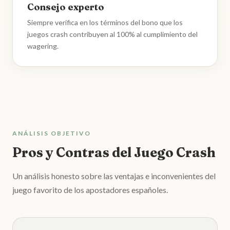
Consejo experto
Siempre verifica en los términos del bono que los
juegos crash contribuyen al 100% al cumplimiento del
wagering.
ANÁLISIS OBJETIVO
Pros y Contras del Juego Crash
Un análisis honesto sobre las ventajas e inconvenientes del
juego favorito de los apostadores españoles.