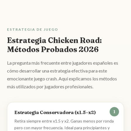
ESTRATEGIA DE JUEGO
Estrategia Chicken Road:
Métodos Probados 2026
La pregunta más frecuente entre jugadores españoles es
cómo desarrollar una estrategia efectiva para este
emocionante juego crash. Aquí explicamos los métodos
más utilizados por jugadores profesionales.
1
Estrategia Conservadora (x1.5–x2)
Retira siempre entre x1.5 y x2. Ganas menos por ronda
pero con mayor frecuencia. Ideal para principiantes y