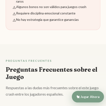
raros
Algunos bonos no son válidos para juegos crash
⚠️
Requiere disciplina emocional constante
⚠️
No hay estrategia que garantice ganancias
⚠️
PREGUNTAS FRECUENTES
Preguntas Frecuentes sobre el
Juego
Respuestas a las dudas más frecuentes sobre el este juego
crash entre los jugadores españoles.
🐔 Jugar Ahora