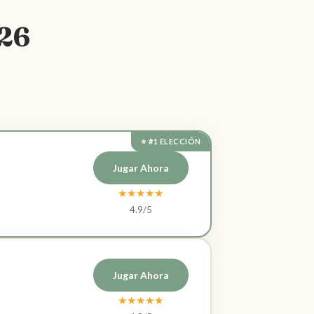
026
Jugar Ahora
★★★★★
4.9/5
Jugar Ahora
★★★★★