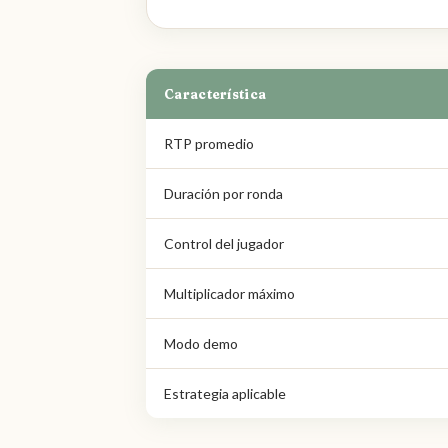
Característica
RTP promedio
Duración por ronda
Control del jugador
Multiplicador máximo
Modo demo
Estrategia aplicable