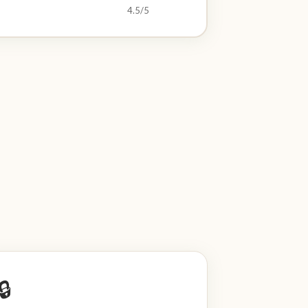
4.5/5
🔒