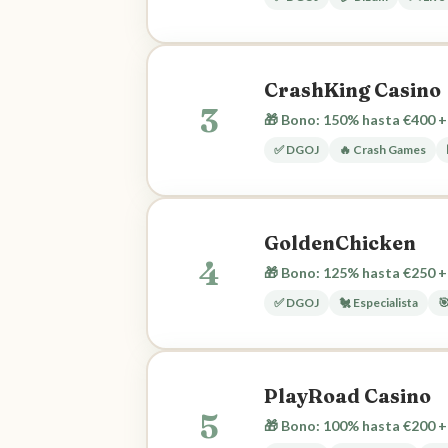
CrashKing Casino
3
🎁 Bono: 150% hasta €400 
✅ DGOJ
🔥 Crash Games
GoldenChicken
4
🎁 Bono: 125% hasta €250 + 
✅ DGOJ
🐔 Especialista

PlayRoad Casino
5
🎁 Bono: 100% hasta €200 +