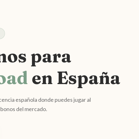
nos para
oad
en España
cencia española donde puedes jugar al
s bonos del mercado.