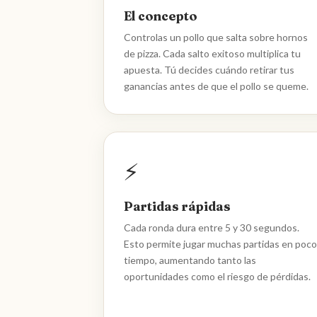
El concepto
Controlas un pollo que salta sobre hornos
de pizza. Cada salto exitoso multiplica tu
apuesta. Tú decides cuándo retirar tus
ganancias antes de que el pollo se queme.
⚡
Partidas rápidas
Cada ronda dura entre 5 y 30 segundos.
Esto permite jugar muchas partidas en poco
tiempo, aumentando tanto las
oportunidades como el riesgo de pérdidas.