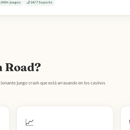
1000+ juegos
🌙 24/7 Soporte
n Road?
ionante juego crash que está arrasando en los casinos
📈