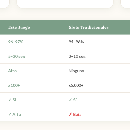
Este Juego
Slots Tradicionales
96–97%
94–96%
5–30 seg
3–10 seg
Alto
Ninguno
x100+
x5.000+
✓ Sí
✓ Sí
✓ Alta
✗ Baja