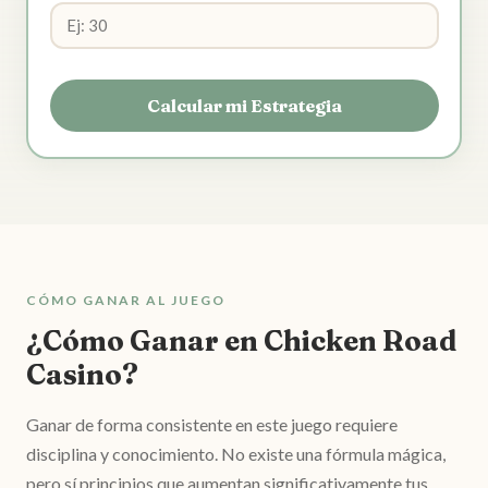
Calcular mi Estrategia
CÓMO GANAR AL JUEGO
¿Cómo Ganar en Chicken Road
Casino?
Ganar de forma consistente en este juego requiere
disciplina y conocimiento. No existe una fórmula mágica,
pero sí principios que aumentan significativamente tus