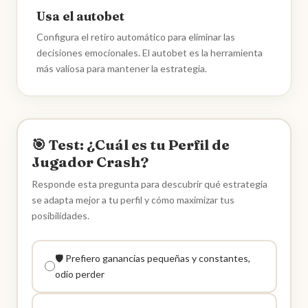
Usa el autobet
Configura el retiro automático para eliminar las
decisiones emocionales. El autobet es la herramienta
más valiosa para mantener la estrategia.
🎯 Test: ¿Cuál es tu Perfil de
Jugador Crash?
Responde esta pregunta para descubrir qué estrategia
se adapta mejor a tu perfil y cómo maximizar tus
posibilidades.
🛡️ Prefiero ganancias pequeñas y constantes,
odio perder