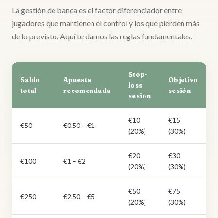
La gestión de banca es el factor diferenciador entre
jugadores que mantienen el control y los que pierden más
de lo previsto. Aquí te damos las reglas fundamentales.
Stop-
Saldo
Apuesta
Objetivo
loss
total
recomendada
sesión
sesión
€10
€15
€50
€0.50 – €1
(20%)
(30%)
€20
€30
€100
€1 – €2
(20%)
(30%)
€50
€75
€250
€2.50 – €5
(20%)
(30%)