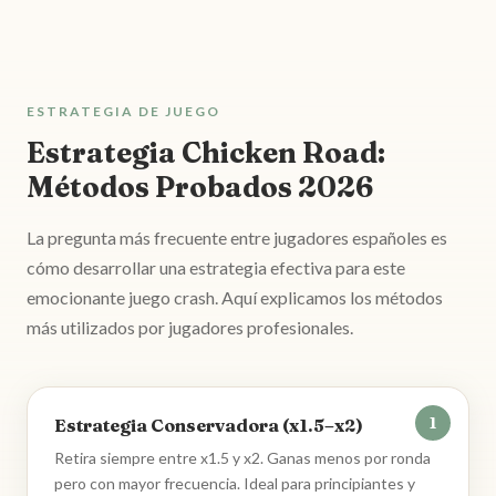
ESTRATEGIA DE JUEGO
Estrategia Chicken Road:
Métodos Probados 2026
La pregunta más frecuente entre jugadores españoles es
cómo desarrollar una estrategia efectiva para este
emocionante juego crash. Aquí explicamos los métodos
más utilizados por jugadores profesionales.
1
Estrategia Conservadora (x1.5–x2)
Retira siempre entre x1.5 y x2. Ganas menos por ronda
pero con mayor frecuencia. Ideal para principiantes y