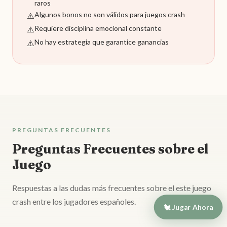
raros
Algunos bonos no son válidos para juegos crash
⚠️
Requiere disciplina emocional constante
⚠️
No hay estrategia que garantice ganancias
⚠️
PREGUNTAS FRECUENTES
Preguntas Frecuentes sobre el
Juego
Respuestas a las dudas más frecuentes sobre el este juego
crash entre los jugadores españoles.
🐔 Jugar Ahora