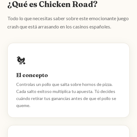
¿Qué es Chicken Road?
Todo lo que necesitas saber sobre este emocionante juego
crash que está arrasando en los casinos españoles.
🐔
El concepto
Controlas un pollo que salta sobre hornos de pizza.
Cada salto exitoso multiplica tu apuesta. Tú decides
cuándo retirar tus ganancias antes de que el pollo se
queme.