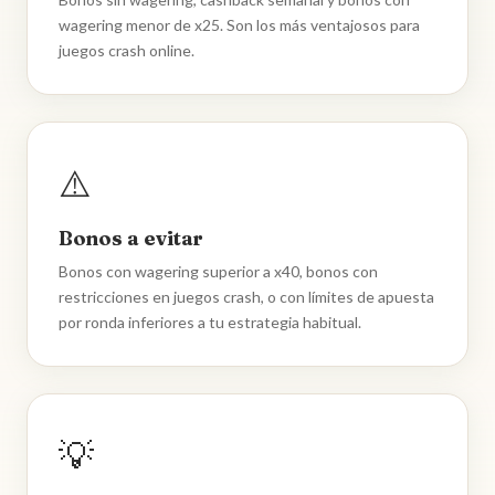
wagering menor de x25. Son los más ventajosos para
juegos crash online.
⚠️
Bonos a evitar
Bonos con wagering superior a x40, bonos con
restricciones en juegos crash, o con límites de apuesta
por ronda inferiores a tu estrategia habitual.
💡