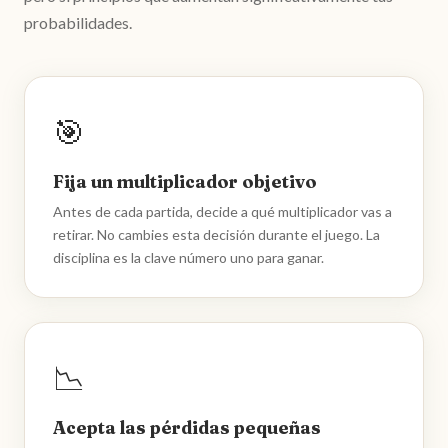
probabilidades.
🎯
Fija un multiplicador objetivo
Antes de cada partida, decide a qué multiplicador vas a
retirar. No cambies esta decisión durante el juego. La
disciplina es la clave número uno para ganar.
📉
Acepta las pérdidas pequeñas