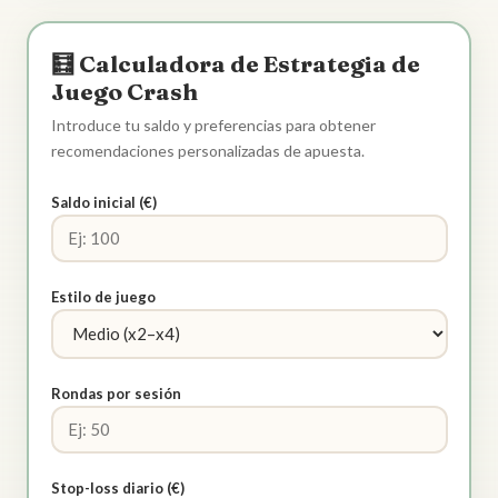
🧮 Calculadora de Estrategia de
Juego Crash
Introduce tu saldo y preferencias para obtener
recomendaciones personalizadas de apuesta.
Saldo inicial (€)
Estilo de juego
Rondas por sesión
Stop-loss diario (€)