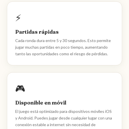
⚡
Partidas rápidas
Cada ronda dura entre 5 y 30 segundos. Esto permite
jugar muchas partidas en poco tiempo, aumentando
tanto las oportunidades como el riesgo de pérdidas.
🎮
Disponible en móvil
El juego está optimizado para dispositivos móviles iOS
y Android. Puedes jugar desde cualquier lugar con una
conexión estable a internet sin necesidad de