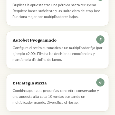
Duplicas la apuesta tras una pérdida hasta recuperar.
Requiere banca suficiente y un límite claro de stop-loss.
Funciona mejor con multiplicadores bajos.
5
Autobet Programado
Configura el retiro automático a un multiplicador fijo (por
ejemplo x2.00). Elimina las decisiones emocionales y
mantiene la disciplina de juego.
6
Estrategia Mixta
Combina apuestas pequeñas con retiro conservador y
una apuesta alta cada 10 rondas buscando un
multiplicador grande. Diversifica el riesgo.