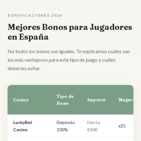
BONIFICACIONES 2026
Mejores Bonos para Jugadores
en España
No todos los bonos son iguales. Te explicamos cuáles son
los más ventajosos para este tipo de juego y cuáles
deberías evitar.
Tipo de
Casino
Importe
Wagering
Bono
LuckyBet
Depósito
Hasta
x25
Casino
100%
€500