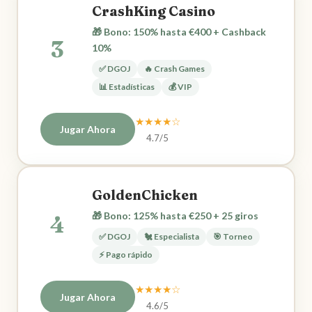
CrashKing Casino
🎁 Bono: 150% hasta €400 + Cashback
3
10%
✅ DGOJ
🔥 Crash Games
📊 Estadísticas
💰 VIP
★★★★☆
Jugar Ahora
4.7/5
GoldenChicken
🎁 Bono: 125% hasta €250 + 25 giros
4
✅ DGOJ
🐔 Especialista
🎯 Torneo
⚡ Pago rápido
★★★★☆
Jugar Ahora
4.6/5