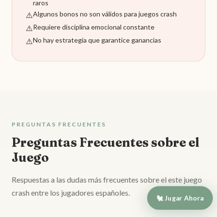
raros
Algunos bonos no son válidos para juegos crash
⚠️
Requiere disciplina emocional constante
⚠️
No hay estrategia que garantice ganancias
⚠️
PREGUNTAS FRECUENTES
Preguntas Frecuentes sobre el
Juego
Respuestas a las dudas más frecuentes sobre el este juego
crash entre los jugadores españoles.
🐔 Jugar Ahora