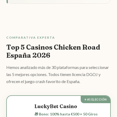
COMPARATIVA EXPERTA
Top 5 Casinos Chicken Road
España 2026
Hemos analizado más de 30 plataformas para seleccionar
las 5 mejores opciones. Todos tienen licencia DGOJ y
ofrecen el juego crash favorito de España.
LuckyBet Casino
🎁 Bono: 100% hasta €500 + 50 Giros