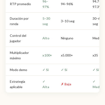
96–
94.7–
RTP promedio
94–96%
97%
97.3%
Duración por
5–30
30–60
3–10 seg
ronda
seg
seg
Control del
Alto
Ninguno
Medio
jugador
Multiplicador
x100+
x5.000+
x35
máximo
Modo demo
✓ Sí
✓ Sí
✓ Sí
Estrategia
✓
✓
✗ Baja
aplicable
Alta
Media