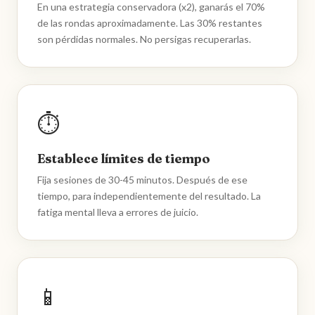
En una estrategia conservadora (x2), ganarás el 70%
de las rondas aproximadamente. Las 30% restantes
son pérdidas normales. No persigas recuperarlas.
⏱️
Establece límites de tiempo
Fija sesiones de 30-45 minutos. Después de ese
tiempo, para independientemente del resultado. La
fatiga mental lleva a errores de juicio.
📱