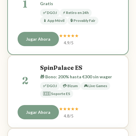
1
Gratis
✅ DGOJ
⚡ Retiro en 24h
📱 App Móvil
🔒 Provably Fair
★★★★★
Jugar Ahora
4.9/5
SpinPalace ES
🎁 Bono: 200% hasta €300 sin wager
2
✅ DGOJ
💳 Bizum
🎮 Live Games
🇪🇸 Soporte ES
★★★★★
Jugar Ahora
4.8/5