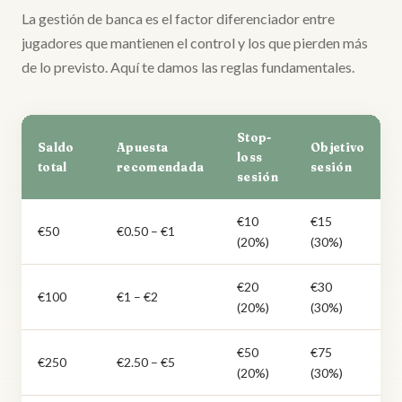
La gestión de banca es el factor diferenciador entre
jugadores que mantienen el control y los que pierden más
de lo previsto. Aquí te damos las reglas fundamentales.
Stop-
Saldo
Apuesta
Objetivo
loss
total
recomendada
sesión
sesión
€10
€15
€50
€0.50 – €1
(20%)
(30%)
€20
€30
€100
€1 – €2
(20%)
(30%)
€50
€75
€250
€2.50 – €5
(20%)
(30%)