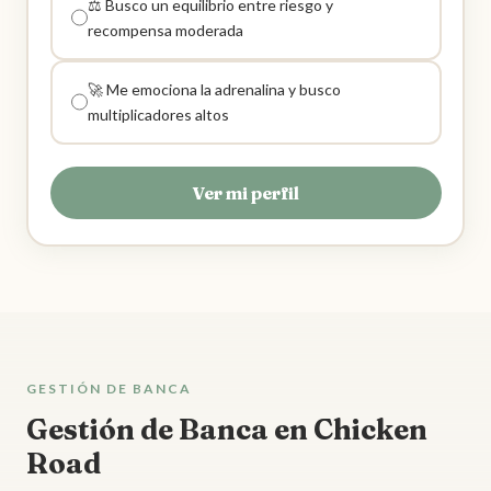
⚖️ Busco un equilibrio entre riesgo y
recompensa moderada
🚀 Me emociona la adrenalina y busco
multiplicadores altos
Ver mi perfil
GESTIÓN DE BANCA
Gestión de Banca en Chicken
Road