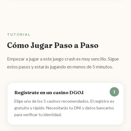
TUTORIAL
Cómo Jugar Paso a Paso
Empezar a jugar a este juego crash es muy sencillo. Sigue
estos pasos y estarás jugando en menos de 5 minutos.
1
Regístrate en un casino DGOJ
Elige uno de los 5 casinos recomendados. El registro es
gratuito y rápido. Necesitarás tu DNI y datos bancarios
para verificar tu identidad.