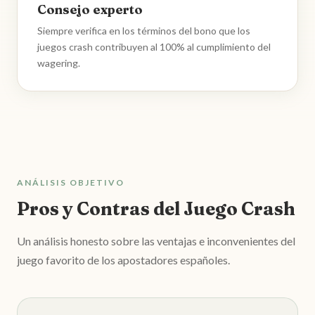
Consejo experto
Siempre verifica en los términos del bono que los
juegos crash contribuyen al 100% al cumplimiento del
wagering.
ANÁLISIS OBJETIVO
Pros y Contras del Juego Crash
Un análisis honesto sobre las ventajas e inconvenientes del
juego favorito de los apostadores españoles.