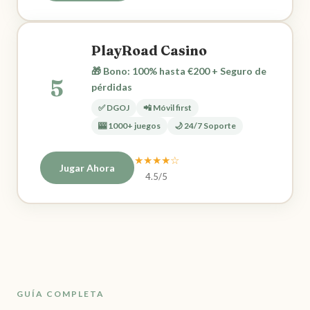
PlayRoad Casino
🎁 Bono: 100% hasta €200 + Seguro de
5
pérdidas
✅ DGOJ
📲 Móvil first
🎰 1000+ juegos
🌙 24/7 Soporte
★★★★☆
Jugar Ahora
4.5/5
GUÍA COMPLETA