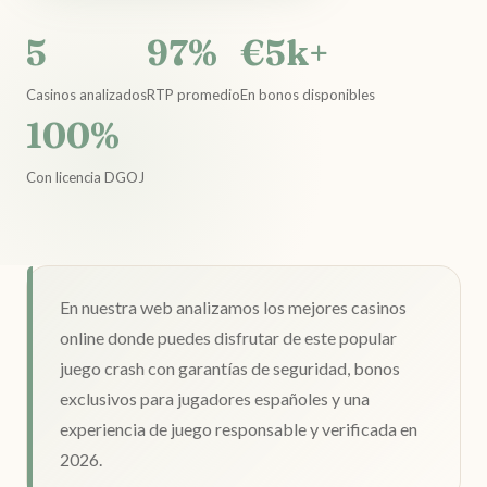
5
97%
€5k+
Casinos analizados
RTP promedio
En bonos disponibles
100%
Con licencia DGOJ
En nuestra web analizamos los mejores casinos
online donde puedes disfrutar de este popular
juego crash con garantías de seguridad, bonos
exclusivos para jugadores españoles y una
experiencia de juego responsable y verificada en
2026.