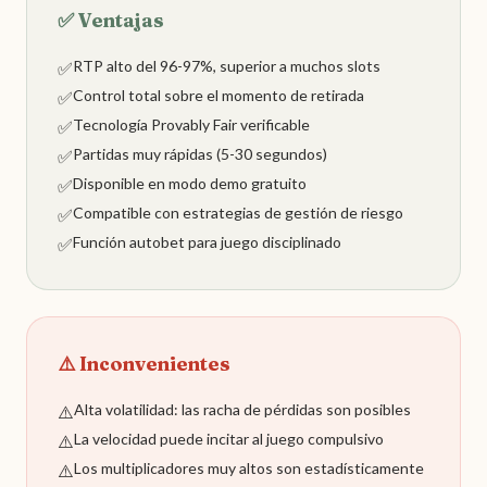
✅ Ventajas
RTP alto del 96-97%, superior a muchos slots
✅
Control total sobre el momento de retirada
✅
Tecnología Provably Fair verificable
✅
Partidas muy rápidas (5-30 segundos)
✅
Disponible en modo demo gratuito
✅
Compatible con estrategias de gestión de riesgo
✅
Función autobet para juego disciplinado
✅
⚠️ Inconvenientes
Alta volatilidad: las racha de pérdidas son posibles
⚠️
La velocidad puede incitar al juego compulsivo
⚠️
Los multiplicadores muy altos son estadísticamente
⚠️