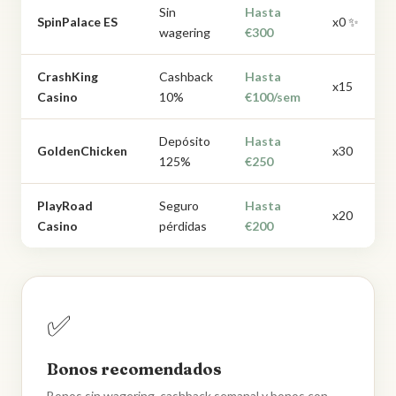
Sin
Hasta
SpinPalace ES
x0 ✨
wagering
€300
CrashKing
Cashback
Hasta
x15
Casino
10%
€100/sem
Depósito
Hasta
GoldenChicken
x30
125%
€250
PlayRoad
Seguro
Hasta
x20
Casino
pérdidas
€200
✅
Bonos recomendados
Bonos sin wagering, cashback semanal y bonos con