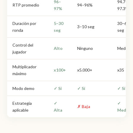
96–
94.7–
RTP promedio
94–96%
97%
97.3%
Duración por
5–30
30–60
3–10 seg
ronda
seg
seg
Control del
Alto
Ninguno
Medio
jugador
Multiplicador
x100+
x5.000+
x35
máximo
Modo demo
✓ Sí
✓ Sí
✓ Sí
Estrategia
✓
✓
✗ Baja
aplicable
Alta
Media