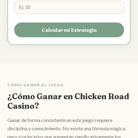
Calcular mi Estrategia
CÓMO GANAR AL JUEGO
¿Cómo Ganar en Chicken Road
Casino?
Ganar de forma consistente en este juego requiere
disciplina y conocimiento. No existe una fórmula mágica,
pero sí principios que aumentan significativamente tus