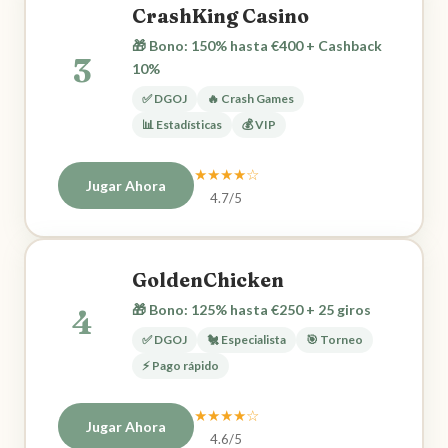
CrashKing Casino
🎁 Bono: 150% hasta €400 + Cashback
3
10%
✅ DGOJ
🔥 Crash Games
📊 Estadísticas
💰 VIP
★★★★☆
Jugar Ahora
4.7/5
GoldenChicken
🎁 Bono: 125% hasta €250 + 25 giros
4
✅ DGOJ
🐔 Especialista
🎯 Torneo
⚡ Pago rápido
★★★★☆
Jugar Ahora
4.6/5