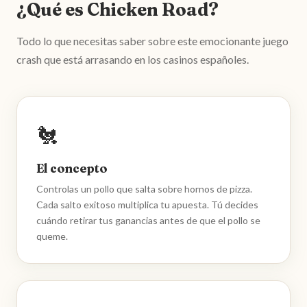
¿Qué es Chicken Road?
Todo lo que necesitas saber sobre este emocionante juego
crash que está arrasando en los casinos españoles.
🐔
El concepto
Controlas un pollo que salta sobre hornos de pizza.
Cada salto exitoso multiplica tu apuesta. Tú decides
cuándo retirar tus ganancias antes de que el pollo se
queme.