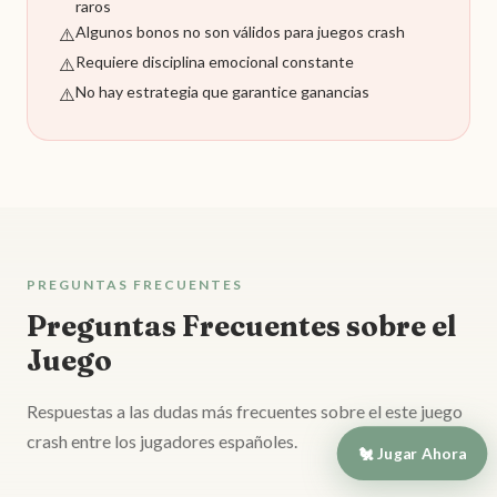
raros
Algunos bonos no son válidos para juegos crash
⚠️
Requiere disciplina emocional constante
⚠️
No hay estrategia que garantice ganancias
⚠️
PREGUNTAS FRECUENTES
Preguntas Frecuentes sobre el
Juego
Respuestas a las dudas más frecuentes sobre el este juego
crash entre los jugadores españoles.
🐔 Jugar Ahora