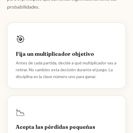
probabilidades.
🎯
Fija un multiplicador objetivo
Antes de cada partida, decide a qué multiplicador vas a
retirar. No cambies esta decisión durante el juego. La
disciplina es la clave número uno para ganar.
📉
Acepta las pérdidas pequeñas