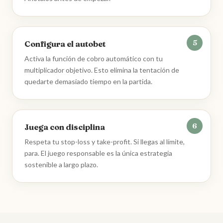
5
Configura el autobet
Activa la función de cobro automático con tu
multiplicador objetivo. Esto elimina la tentación de
quedarte demasiado tiempo en la partida.
6
Juega con disciplina
Respeta tu stop-loss y take-profit. Si llegas al límite,
para. El juego responsable es la única estrategia
sostenible a largo plazo.