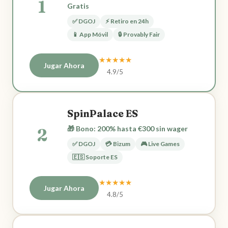
1
Gratis
✅ DGOJ
⚡ Retiro en 24h
📱 App Móvil
🔒 Provably Fair
★★★★★
Jugar Ahora
4.9/5
SpinPalace ES
🎁 Bono: 200% hasta €300 sin wager
2
✅ DGOJ
💳 Bizum
🎮 Live Games
🇪🇸 Soporte ES
★★★★★
Jugar Ahora
4.8/5