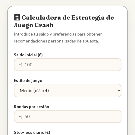
🧮 Calculadora de Estrategia de
Juego Crash
Introduce tu saldo y preferencias para obtener
recomendaciones personalizadas de apuesta.
Saldo inicial (€)
Estilo de juego
Rondas por sesión
Stop-loss diario (€)