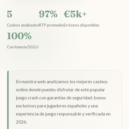
5
97%
€5k+
Casinos analizados
RTP promedio
En bonos disponibles
100%
Con licencia DGOJ
En nuestra web analizamos los mejores casinos
online donde puedes disfrutar de este popular
juego crash con garantías de seguridad, bonos
exclusivos para jugadores españoles y una
experiencia de juego responsable y verificada en
2026.