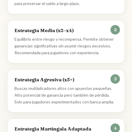
para preservar el saldo a largo plazo.
2
Estrategia Media (x2–x4)
Equilibrio entre riesgo y recompensa. Permite obtener
ganancias significativas sin asumir riesgos excesivos.
Recomendada para jugadores con experiencia.
3
Estrategia Agresiva (x5+)
Buscas multiplicadores altos con apuestas pequeñas.
Alto potencial de ganancia pero también de pérdida.
Solo para jugadores experimentados con banca amplia.
4
Estrategia Martingala Adaptada