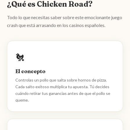
¿Qué es Chicken Road?
Todo lo que necesitas saber sobre este emocionante juego
crash que está arrasando en los casinos españoles.
🐔
El concepto
Controlas un pollo que salta sobre hornos de pizza.
Cada salto exitoso multiplica tu apuesta. Tú decides
cuándo retirar tus ganancias antes de que el pollo se
queme.