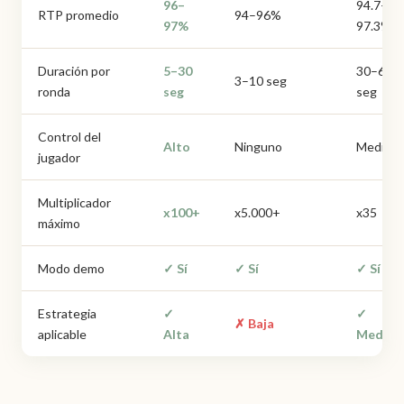
96–
94.7–
RTP promedio
94–96%
97%
97.3%
Duración por
5–30
30–60
3–10 seg
ronda
seg
seg
Control del
Alto
Ninguno
Medio
jugador
Multiplicador
x100+
x5.000+
x35
máximo
Modo demo
✓ Sí
✓ Sí
✓ Sí
Estrategia
✓
✓
✗ Baja
aplicable
Alta
Media