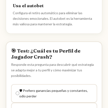
Usa el autobet
Configura el retiro automático para eliminar las
decisiones emocionales. El autobet es la herramienta
más valiosa para mantener la estrategia.
🎯 Test: ¿Cuál es tu Perfil de
Jugador Crash?
Responde esta pregunta para descubrir qué estrategia
se adapta mejor a tu perfil y cómo maximizar tus
posibilidades.
🛡️ Prefiero ganancias pequeñas y constantes,
odio perder