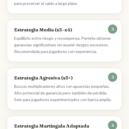
para preservar el saldo a largo plazo.
2
Estrategia Media (x2–x4)
Equilibrio entre riesgo y recompensa. Permite obtener
ganancias significativas sin asumir riesgos excesivos.
Recomendada para jugadores con experiencia.
3
Estrategia Agresiva (x5+)
Buscas multiplicadores altos con apuestas pequeñas.
Alto potencial de ganancia pero también de pérdida.
Solo para jugadores experimentados con banca amplia.
4
Estrategia Martingala Adaptada