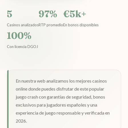
5
97%
€5k+
Casinos analizados
RTP promedio
En bonos disponibles
100%
Con licencia DGOJ
En nuestra web analizamos los mejores casinos
online donde puedes disfrutar de este popular
juego crash con garantías de seguridad, bonos
exclusivos para jugadores españoles y una
experiencia de juego responsable y verificada en
2026.