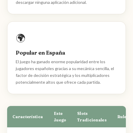
descargar ninguna aplicación adicional.
🌍
Popular en España
El juego ha ganado enorme popularidad entre los
jugadores españoles gracias a su mecánica sencilla, el
factor de decisión estratégica y los multiplicadores
potencialmente altos que ofrece cada partida.
Este
Slots
Característica
Ruleta
Juego
Tradicionales