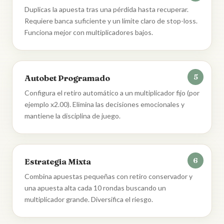
Duplicas la apuesta tras una pérdida hasta recuperar.
Requiere banca suficiente y un límite claro de stop-loss.
Funciona mejor con multiplicadores bajos.
5
Autobet Programado
Configura el retiro automático a un multiplicador fijo (por
ejemplo x2.00). Elimina las decisiones emocionales y
mantiene la disciplina de juego.
6
Estrategia Mixta
Combina apuestas pequeñas con retiro conservador y
una apuesta alta cada 10 rondas buscando un
multiplicador grande. Diversifica el riesgo.