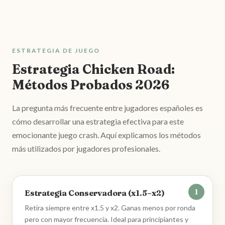
ESTRATEGIA DE JUEGO
Estrategia Chicken Road:
Métodos Probados 2026
La pregunta más frecuente entre jugadores españoles es
cómo desarrollar una estrategia efectiva para este
emocionante juego crash. Aquí explicamos los métodos
más utilizados por jugadores profesionales.
1
Estrategia Conservadora (x1.5–x2)
Retira siempre entre x1.5 y x2. Ganas menos por ronda
pero con mayor frecuencia. Ideal para principiantes y