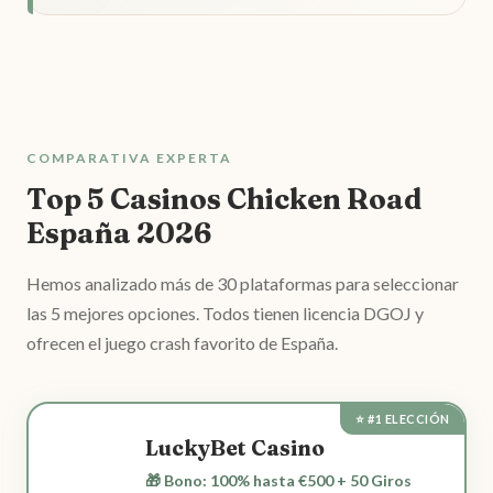
COMPARATIVA EXPERTA
Top 5 Casinos Chicken Road
España 2026
Hemos analizado más de 30 plataformas para seleccionar
las 5 mejores opciones. Todos tienen licencia DGOJ y
ofrecen el juego crash favorito de España.
LuckyBet Casino
🎁 Bono: 100% hasta €500 + 50 Giros