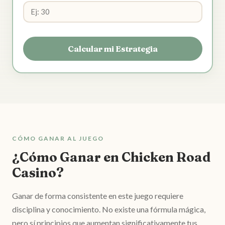
Calcular mi Estrategia
CÓMO GANAR AL JUEGO
¿Cómo Ganar en Chicken Road
Casino?
Ganar de forma consistente en este juego requiere
disciplina y conocimiento. No existe una fórmula mágica,
pero sí principios que aumentan significativamente tus